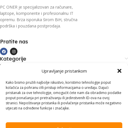
PC ONER je specijalizovan za računare,
laptope, komponente i profesionalnu IT
opremu. Brza isporuka širom BiH, stručna
podrška i pouzdana postprodaja.
Pratite nas
Kategorije
Kupovina i podrška
Upravljanje pristankom
Moj račun
Kontakt informacije
Kako bismo pružili najbolje iskustvo, koristimo tehnologije poput
kolačića za pohranu i/ili pristup informacijama o uređaju. Dajući
Branilaca Bosne, 75 300 Lukavac
pristanak za ove tehnologije, omogućit ćete nam da obradimo podatke
poput ponašanja pri pretraživanju ili jedinstvenih ID-ova na ovoj
+387 35 555 999
stranici. Nepoštivanje pristanka ili povlačenje pristanka može negativno
utjecati na određene funkcije i značajke.
info@pconer.ba
ID: 4210115760008