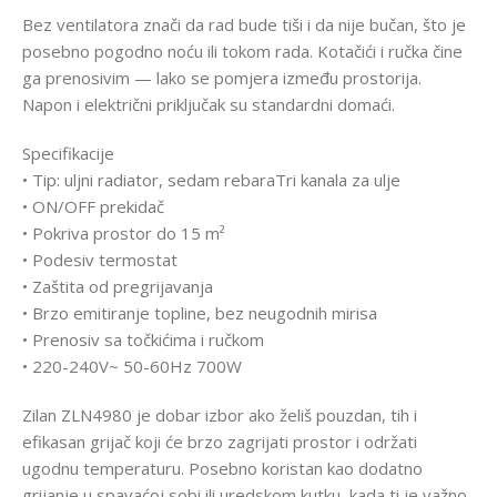
Bez ventilatora znači da rad bude tiši i da nije bučan, što je
posebno pogodno noću ili tokom rada. Kotačići i ručka čine
ga prenosivim — lako se pomjera između prostorija.
Napon i električni priključak su standardni domaći.
Specifikacije
• Tip: uljni radiator, sedam rebaraTri kanala za ulje
• ON/OFF prekidač
• Pokriva prostor do 15 m²
• Podesiv termostat
• Zaštita od pregrijavanja
• Brzo emitiranje topline, bez neugodnih mirisa
• Prenosiv sa točkićima i ručkom
• 220-240V~ 50-60Hz 700W
Zilan ZLN4980 je dobar izbor ako želiš pouzdan, tih i
efikasan grijač koji će brzo zagrijati prostor i održati
ugodnu temperaturu. Posebno koristan kao dodatno
grijanje u spavaćoj sobi ili uredskom kutku, kada ti je važno