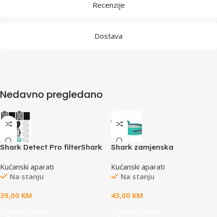
Recenzije
Dostava
Nedavno pregledano
Shark Detect Pro filterShark
Shark zamjenska
Filter – IW Series
patronaOdgovara
Kućanski aparati
Kućanski aparati
modelima: IZ400EU/Tseriji,
Na stanju
Na stanju
IW3611EU
39,00
KM
43,00
KM
Dodaj u korpu
Dodaj u korpu