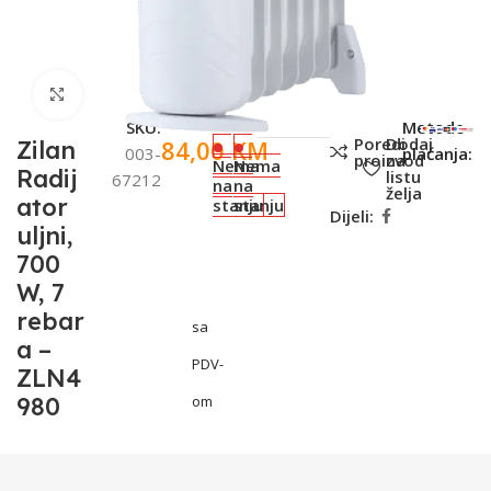
Click to enlarge
SKU:
Metode
Poredi
Dodaj
84,00
KM
Zilan
003-
plaćanja:
proizvod
na
Nema
Nema
Radij
listu
67212
na
na
želja
ator
stanju
stanju
Dijeli:
uljni,
700
W, 7
rebar
sa
a –
PDV-
ZLN4
980
om