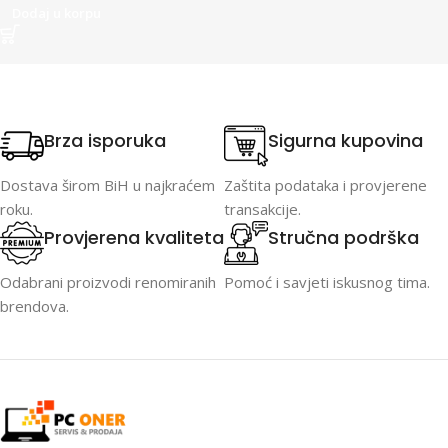
Dodaj u korpu
Brza isporuka
Sigurna kupovina
Dostava širom BiH u najkraćem
Zaštita podataka i provjerene
roku.
transakcije.
Provjerena kvaliteta
Stručna podrška
Odabrani proizvodi renomiranih
Pomoć i savjeti iskusnog tima.
brendova.