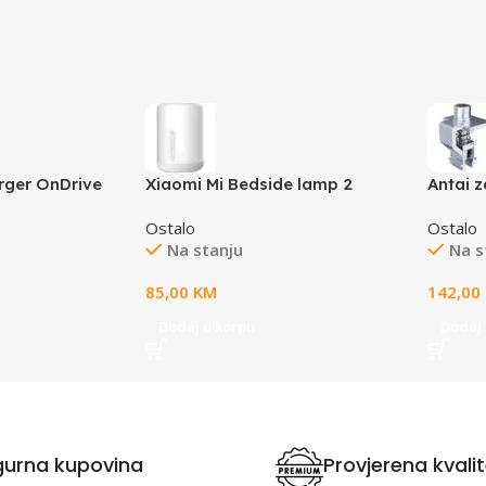
rger OnDrive
Xiaomi Mi Bedside lamp 2
Antai z
 Black
montaž
Ostalo
Ostalo
Na stanju
Na s
85,00
KM
142,00
Dodaj u korpu
Dodaj 
gurna kupovina
Provjerena kvali