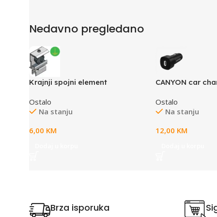
Nedavno pregledano
Krajnji spojni element
CANYON car cha
30 PD 30W USB-C
Ostalo
Ostalo
Na stanju
Na stanju
6,00
KM
12,00
KM
Dodaj u korpu
Dodaj u korpu
Brza isporuka
Si