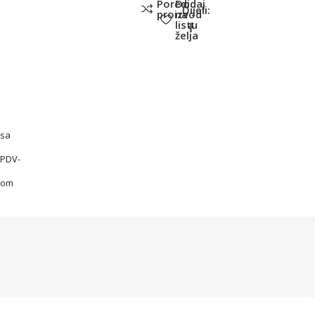
Poredi
Dodaj
Dijeli:
proizvod
na
listu
želja
sa
PDV-
om