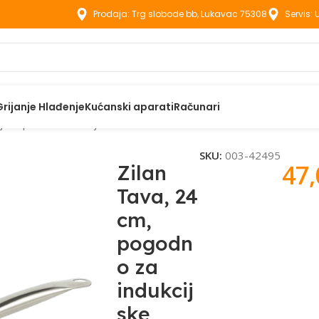
Prodaja: Trg slobode bb, Lukavac 75308
Servis:
Grijanje Hlađenje
Kućanski aparati
Računari
ijske ploče za kuhanje – ZLN9631
SKU:
003-42495
47
Zilan
Tava, 24
cm,
pogodn
o za
indukcij
ske