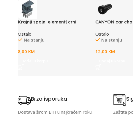
Krajnji spojni element| crni
CANYON car cha
30 PD 30W USB-C
Ostalo
Ostalo
Na stanju
Na stanju
8,00
KM
12,00
KM
Dodaj u korpu
Dodaj u korpu
Brza isporuka
Si
Dostava širom BiH u najkraćem roku.
Zaštita p