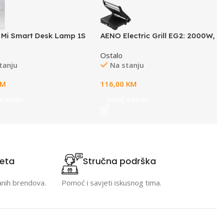
 Mi Smart Desk Lamp 1S
AENO Electric Grill EG2: 2000W,
i bijelo svjetlo kontrola
Temperature regulation, Max
Ostalo
Assistant, Alexa, Siri
opening angle -180°, Plate size
tanju
Na stanju
290*234mm
KM
116,00
KM
u korpu
Dodaj u korpu
teta
Stručna podrška
anih brendova.
Pomoć i savjeti iskusnog tima.