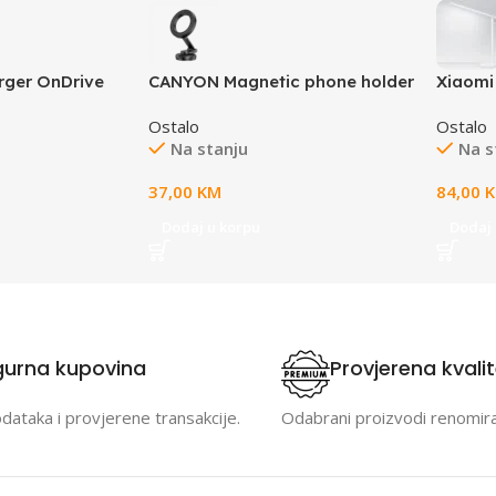
rger OnDrive
CANYON Magnetic phone holder
Xiaomi
 Black
OnGrip 10 aluminum Black
žuto il
Ostalo
Ostalo
Google 
Na stanju
Na s
37,00
KM
84,00
Dodaj u korpu
Dodaj 
gurna kupovina
Provjerena kvali
odataka i provjerene transakcije.
Odabrani proizvodi renomir