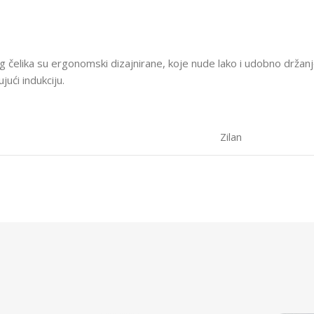
čelika su ergonomski dizajnirane, koje nude lako i udobno držanj
jući indukciju.
Zilan