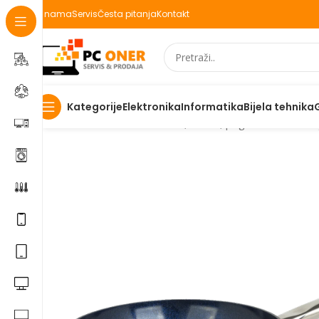
O nama
Servis
Česta pitanja
Kontakt
Elektronika
Informatika
Bijela tehnika
Kategorije
Početna
Ostalo
Zilan Tava, 24 cm, pogodno za indukc