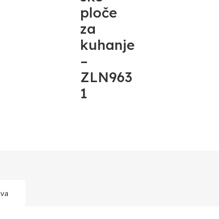
ploče
za
kuhanje
–
ZLN963
1
ava