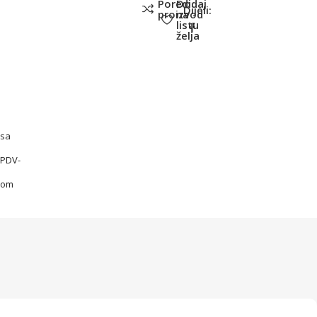
Poredi
Dodaj
Dijeli:
proizvod
na
listu
želja
sa
PDV-
om