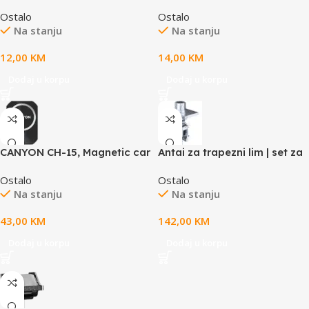
OnDrive 30 PD 30W USB-C
QC 3.0 2.4A/3USB-A Black
Ostalo
Ostalo
Black
Na stanju
Na stanju
12,00
KM
14,00
KM
Dodaj u korpu
Dodaj u korpu
CANYON CH-15, Magnetic car
Antai za trapezni lim | set za
holder and wireless charger,
montažu 6 panela
Ostalo
Ostalo
C-15-01, 15W，Input: USB-C:
Na stanju
Na stanju
5V/2A, 9V/3A;Output: 5W,
7.5W, 10W,
43,00
KM
142,00
KM
15W;83*60*8.15mm,0.147kg,bl
ack
Dodaj u korpu
Dodaj u korpu