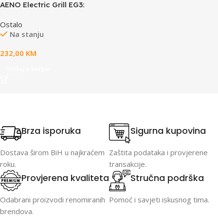
AENO Electric Grill EG3:
2000W, 7 automatic
Ostalo
programs +Manual mode, 4
Na stanju
Degrees of Roast, Color
indication, Removable plates
232,00
KM
Plate size 292*230mm
Dodaj u korpu
Brza isporuka
Sigurna kupovina
Dostava širom BiH u najkraćem
Zaštita podataka i provjerene
roku.
transakcije.
Provjerena kvaliteta
Stručna podrška
Odabrani proizvodi renomiranih
Pomoć i savjeti iskusnog tima.
brendova.