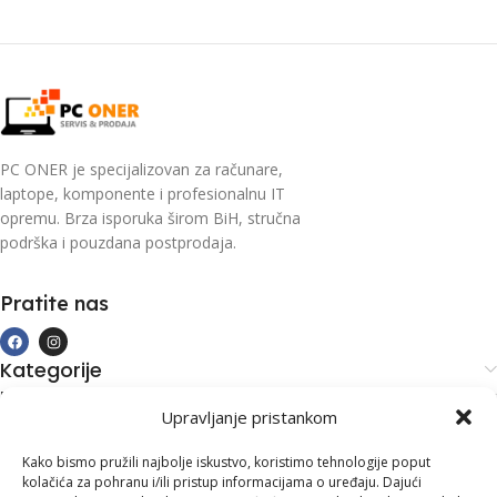
PC ONER je specijalizovan za računare,
laptope, komponente i profesionalnu IT
opremu. Brza isporuka širom BiH, stručna
podrška i pouzdana postprodaja.
Pratite nas
Kategorije
Kupovina i podrška
Upravljanje pristankom
Moj račun
Kontakt informacije
Kako bismo pružili najbolje iskustvo, koristimo tehnologije poput
kolačića za pohranu i/ili pristup informacijama o uređaju. Dajući
Branilaca Bosne, 75 300 Lukavac