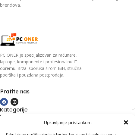
brendova.
PC ONER je specijalizovan za računare,
laptope, komponente i profesionalnu IT
opremu. Brza isporuka širom BiH, stručna
podrška i pouzdana postprodaja.
Pratite nas
Kategorije
Kupovina i podrška
Upravljanje pristankom
Moj račun
Kontakt informacije
Kako bismo pružili najbolje iskustvo, koristimo tehnologije poput