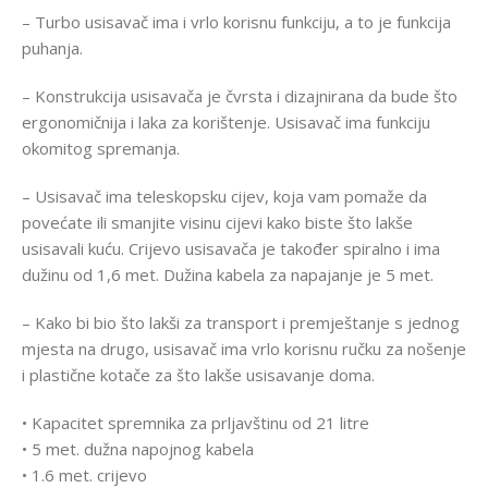
– Turbo usisavač ima i vrlo korisnu funkciju, a to je funkcija
puhanja.
– Konstrukcija usisavača je čvrsta i dizajnirana da bude što
ergonomičnija i laka za korištenje. Usisavač ima funkciju
okomitog spremanja.
– Usisavač ima teleskopsku cijev, koja vam pomaže da
povećate ili smanjite visinu cijevi kako biste što lakše
usisavali kuću. Crijevo usisavača je također spiralno i ima
dužinu od 1,6 met. Dužina kabela za napajanje je 5 met.
– Kako bi bio što lakši za transport i premještanje s jednog
mjesta na drugo, usisavač ima vrlo korisnu ručku za nošenje
i plastične kotače za što lakše usisavanje doma.
• Kapacitet spremnika za prljavštinu od 21 litre
• 5 met. dužna napojnog kabela
• 1.6 met. crijevo