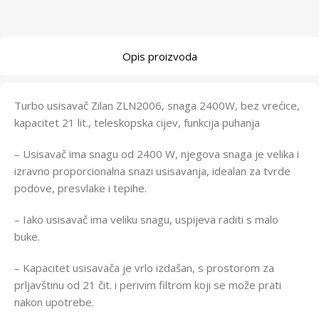
Opis proizvoda
Turbo usisavač Zilan ZLN2006, snaga 2400W, bez vrećice,
kapacitet 21 lit., teleskopska cijev, funkcija puhanja
– Usisavač ima snagu od 2400 W, njegova snaga je velika i
izravno proporcionalna snazi ​​usisavanja, idealan za tvrde
podove, presvlake i tepihe.
– Iako usisavač ima veliku snagu, uspijeva raditi s malo
buke.
– Kapacitet usisavača je vrlo izdašan, s prostorom za
prljavštinu od 21 čit. i perivim filtrom koji se može prati
nakon upotrebe.