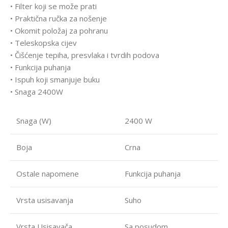
• Filter koji se može prati
• Praktična ručka za nošenje
• Okomit položaj za pohranu
• Teleskopska cijev
• Čišćenje tepiha, presvlaka i tvrdih podova
• Funkcija puhanja
• Ispuh koji smanjuje buku
• Snaga 2400W
Snaga (W)
2400 W
Boja
Crna
Ostale napomene
Funkcija puhanja
Vrsta usisavanja
Suho
Vrsta Usisavača
Sa posudom