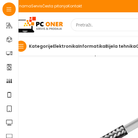
O nama
Servis
Česta pitanja
Kontakt
Elektronika
Informatika
Bijela tehnika
Kategorije
Početna
Informatika
Kablovi i adapteri
Ostali kablovi 