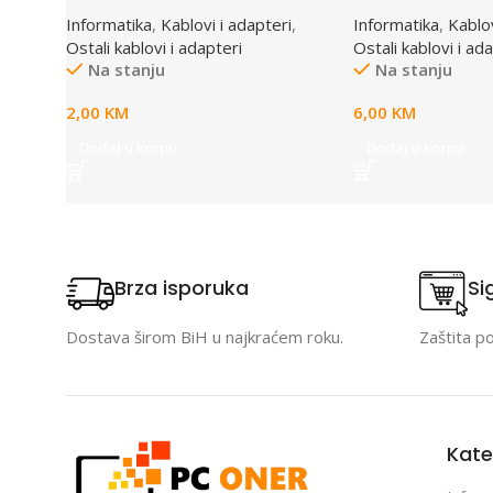
black
MD6M/MD6M, CC-
Informatika
,
Kablovi i adapteri
,
Informatika
,
Kablov
GEMBIRD
Ostali kablovi i adapteri
Ostali kablovi i ad
Na stanju
Na stanju
2,00
KM
6,00
KM
Dodaj u korpu
Dodaj u korpu
Brza isporuka
Si
Dostava širom BiH u najkraćem roku.
Zaštita p
Kate