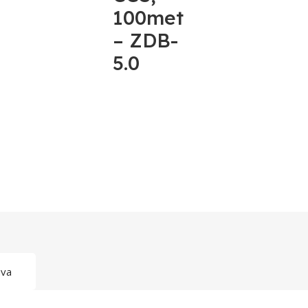
100met
– ZDB-
5.0
ava