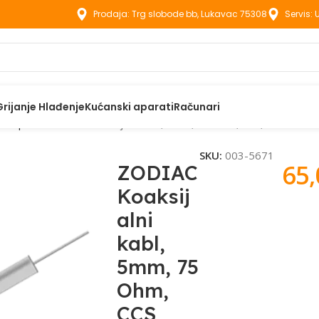
Prodaja: Trg slobode bb, Lukavac 75308
Servis:
Grijanje Hlađenje
Kućanski aparati
Računari
i adapteri
ZODIAC Koaksijalni kabl, 5mm, 75 Ohm, CCS, 100met –
SKU:
003-5671
65
ZODIAC
Koaksij
alni
kabl,
5mm, 75
Ohm,
CCS,