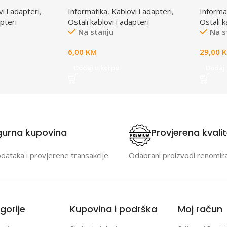
143-6,
adapter UK/EU 7,5A A-AC-
sve ze
i i adapteri
,
Informatika
,
Kablovi i adapteri
,
Informa
UKEU-001
white,
apteri
Ostali kablovi i adapteri
Ostali k
Na stanju
Na s
6,00
KM
29,00
Dodaj u korpu
Dodaj 
gurna kupovina
Provjerena kvali
odataka i provjerene transakcije.
Odabrani proizvodi renomir
gorije
Kupovina i podrška
Moj račun