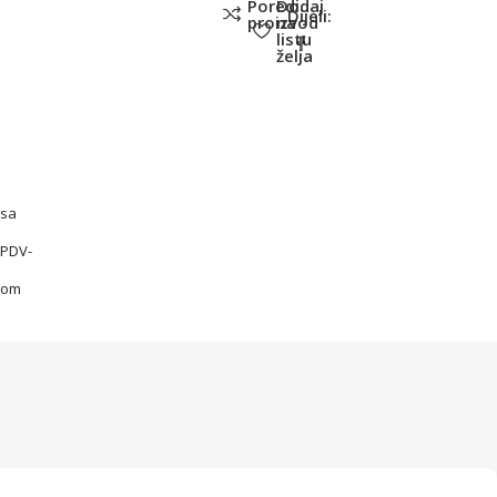
Poredi
Dodaj
Dijeli:
proizvod
na
listu
želja
sa
PDV-
om