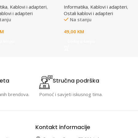
mlje GEMBIRD, 20 W,
sve zemlje + USB + Type-C
tika
,
Kablovi i adapteri
,
Informatika
,
Kablovi i adapteri
,
 TPA-INT-01-W
punjač GEMBIRD, 20 W, white,
ablovi i adapteri
Ostali kablovi i adapteri
TPA-EU2A1C15-01-W
tanju
Na stanju
KM
49,00
KM
u korpu
Dodaj u korpu
teta
Stručna podrška
anih brendova.
Pomoć i savjeti iskusnog tima.
Kontakt informacije