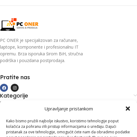
PC ONER je specijalizovan za računare,
laptope, komponente i profesionalnu IT
opremu. Brza isporuka širom BiH, stručna
podrška i pouzdana postprodaja.
Pratite nas
Kategorije
Kupovina i podrška
Upravljanje pristankom
Moj račun
Kontakt informacije
Kako bismo pružili najbolje iskustvo, koristimo tehnologije poput
kolačića za pohranu i/ili pristup informacijama o uređaju. Dajući
Branilaca Bosne, 75 300 Lukavac
pristanak za ove tehnologije, omogućit ćete nam da obradimo podatke