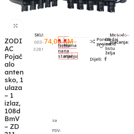
Click to enlarge
SKU:
Metode
Poredi
Dodaj
74,00
KM
ZODI
003-
plaćanja:
proizvod
na
Nema
Nema
AC
listu
3281
na
na
želja
Pojač
stanju
stanju
Dijeli:
alo
anten
sko, 1
ulaza
– 1
izlaz,
108d
BmV
sa
– ZD
PDV-