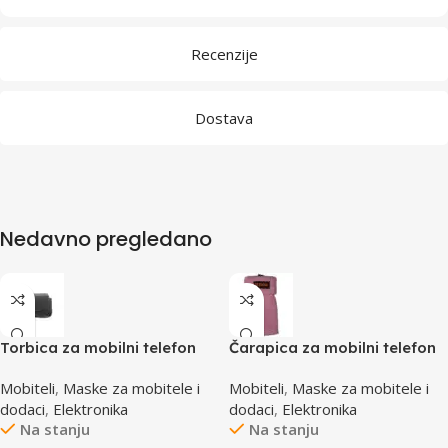
Recenzije
Dostava
Nedavno pregledano
Torbica za mobilni telefon
Čarapica za mobilni telefon
SBOX MCF-34BL S
SBOX MCF-S1 roza
Mobiteli
,
Maske za mobitele i
Mobiteli
,
Maske za mobitele i
65x100mm
dodaci
,
Elektronika
dodaci
,
Elektronika
Na stanju
Na stanju