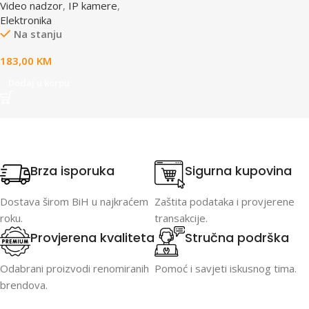
Video nadzor
,
IP kamere
,
Elektronika
Na stanju
183,00
KM
Dodaj u korpu
Brza isporuka
Sigurna kupovina
Dostava širom BiH u najkraćem
Zaštita podataka i provjerene
roku.
transakcije.
Provjerena kvaliteta
Stručna podrška
Odabrani proizvodi renomiranih
Pomoć i savjeti iskusnog tima.
brendova.