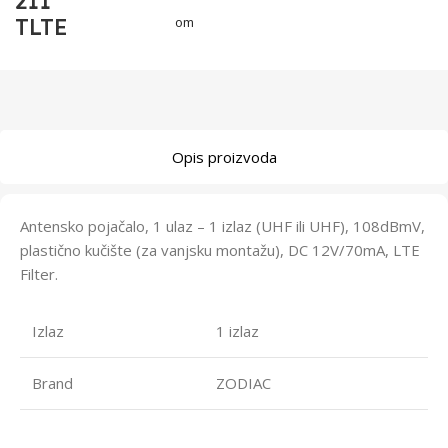
211
TLTE
om
Opis proizvoda
Antensko pojačalo, 1 ulaz – 1 izlaz (UHF ili UHF), 108dBmV,
plastično kučište (za vanjsku montažu), DC 12V/70mA, LTE
Filter.
Izlaz
1 izlaz
Brand
ZODIAC