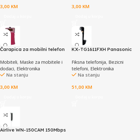
3,00
KM
3,00
KM
Dodaj u korpu
Dodaj u korpu
Čarapica za mobilni telefon
KX-TG1611FXH Panasonic
SBOX MCF-S3 pink-roza
telefon crni DECT CID
Mobiteli
,
Maske za mobitele i
Fiksna telefonija
,
Bezicni
65x100mm
dodaci
,
Elektronika
telefoni
,
Elektronika
Na stanju
Na stanju
3,00
KM
51,00
KM
Dodaj u korpu
Dodaj u korpu
Airlive WN-150CAM 150Mbps
Dual Stream IP camera