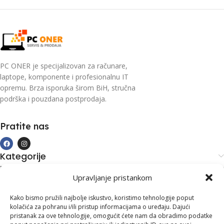
PC ONER je specijalizovan za računare,
laptope, komponente i profesionalnu IT
opremu. Brza isporuka širom BiH, stručna
podrška i pouzdana postprodaja.
Pratite nas
Kategorije
Kupovina i podrška
Upravljanje pristankom
Moj račun
Kontakt informacije
Kako bismo pružili najbolje iskustvo, koristimo tehnologije poput
kolačića za pohranu i/ili pristup informacijama o uređaju. Dajući
Branilaca Bosne, 75 300 Lukavac
pristanak za ove tehnologije, omogućit ćete nam da obradimo podatke