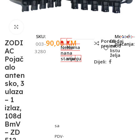
Click to enlarge
SKU:
Metode
Poredi
Dodaj
90,00
KM
ZODI
003-
plaćanja:
proizvod
na
Nema
Nema
AC
listu
3280
na
na
želja
Pojač
stanju
stanju
Dijeli:
alo
anten
sko, 3
ulaza
– 1
izlaz,
108d
BmV
sa
– ZD
PDV-