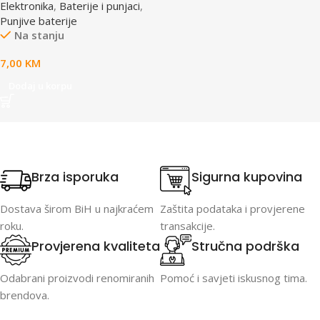
Elektronika
,
Baterije i punjaci
,
168267 MANHATTAN
Punjive baterije
Na stanju
7,00
KM
Dodaj u korpu
Brza isporuka
Sigurna kupovina
Dostava širom BiH u najkraćem
Zaštita podataka i provjerene
roku.
transakcije.
Provjerena kvaliteta
Stručna podrška
Odabrani proizvodi renomiranih
Pomoć i savjeti iskusnog tima.
brendova.