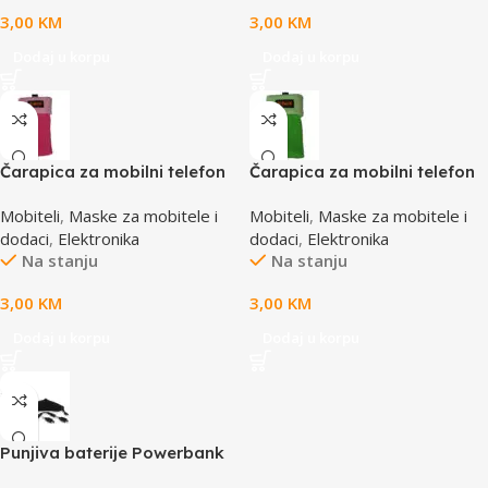
3,00
KM
3,00
KM
Dodaj u korpu
Dodaj u korpu
Čarapica za mobilni telefon
Čarapica za mobilni telefon
SBOX MCF-S3 pink-roza
SBOX MCF-S5 zelena
Mobiteli
,
Maske za mobitele i
Mobiteli
,
Maske za mobitele i
65x100mm
65x100mm
dodaci
,
Elektronika
dodaci
,
Elektronika
Na stanju
Na stanju
3,00
KM
3,00
KM
Dodaj u korpu
Dodaj u korpu
Punjiva baterije Powerbank
Li-Ion Polymer 1500mAh