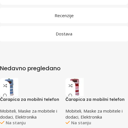
Recenzije
Dostava
Nedavno pregledano
Čarapica za mobilni telefon
Čarapica za mobilni telefon
SBOX MCF-S13 plavo-bijela
SBOX MCF-S16 crveno-roza-
Mobiteli
,
Maske za mobitele i
Mobiteli
,
Maske za mobitele i
65x100mm
bijela 65x100mm
dodaci
,
Elektronika
dodaci
,
Elektronika
Na stanju
Na stanju