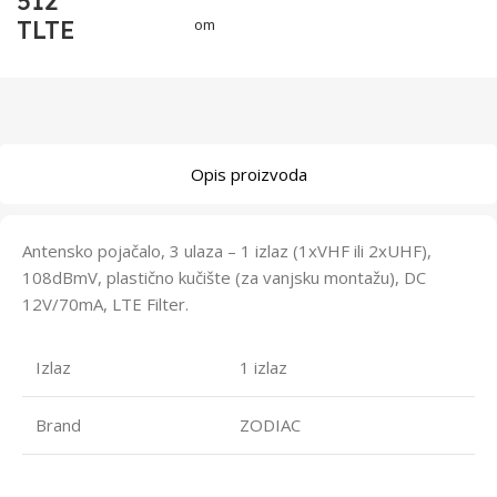
512
TLTE
om
Opis proizvoda
Antensko pojačalo, 3 ulaza – 1 izlaz (1xVHF ili 2xUHF),
108dBmV, plastično kučište (za vanjsku montažu), DC
12V/70mA, LTE Filter.
Izlaz
1 izlaz
Brand
ZODIAC