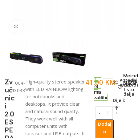
Click to enlarge
SKU:
Metod
Poredi
Dodaj
41,00
KM
Zv
High-quality stereo speaker
004-
plaćan
proizvo
na
4
4
uč
with LED RAINBOW lighting
listu
43043
na
na
želja
for notebooks and
nic
zalihi
zalihi
Dijeli:
desktops. It provide clear
i
and natural sound quality.
2.0
They work well with all
ES
Dodaj
computer units with
PE
u
speaker and USB outputs. It