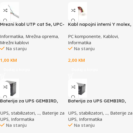
Mrezni kabl UTP cat 5e, UPC-
Kabl napojni interni Y molex,
5004E po metru GEMBIRD
GEMBIRD CC-PSU-1 molex
Informatika
,
Mrežna oprema
,
PC komponente
,
Kablovi
,
4pin 1x female to 2x male
Mrežni kablovi
Informatika
Na stanju
Na stanju
1,00
KM
2,00
KM
Dodaj u korpu
Dodaj u korpu
Baterija za UPS GEMBIRD,
Baterija za UPS GEMBIRD,
12V 4,5 AH BAT-12V4.5AH
12V 12 AH BAT-12V12AH
UPS, stabilizatori, ...
,
Baterije za
UPS, stabilizatori, ...
,
Baterije za
UPS
,
Informatika
UPS
,
Informatika
Na stanju
Na stanju