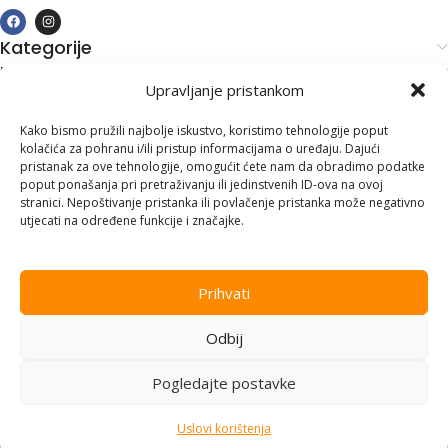
Kategorije
Kupovina i podrška
Upravljanje pristankom
Moj račun
Kontakt informacije
Kako bismo pružili najbolje iskustvo, koristimo tehnologije poput
kolačića za pohranu i/ili pristup informacijama o uređaju. Dajući
Branilaca Bosne, 75 300 Lukavac
pristanak za ove tehnologije, omogućit ćete nam da obradimo podatke
poput ponašanja pri pretraživanju ili jedinstvenih ID-ova na ovoj
+387 35 555 999
stranici. Nepoštivanje pristanka ili povlačenje pristanka može negativno
utjecati na određene funkcije i značajke.
info@pconer.ba
ID: 4210115760008
Prihvati
PDV : 210115760008
Odbij
Copyright © 2025
PC ONER
, sva prava zadržana. Design by
ED-
Vision
.
Pogledajte postavke
Uslovi korištenja