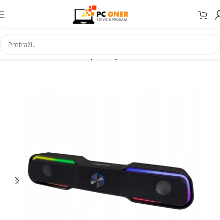
Početna
Informatika
PC periferija
Zvucnici