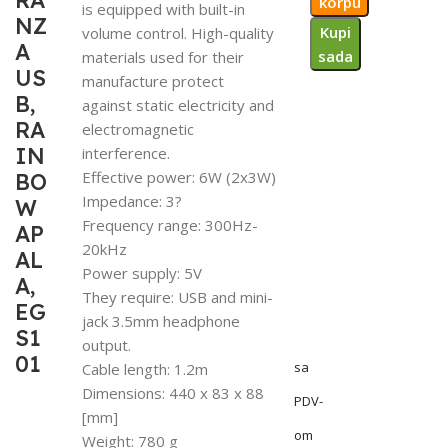
RA
korpu
is equipped with built-in
NZ
Kupi
volume control. High-quality
A
sada
materials used for their
US
manufacture protect
B,
against static electricity and
RA
electromagnetic
IN
interference.
Effective power: 6W (2x3W)
BO
Impedance: 3?
W
Frequency range: 300Hz-
AP
20kHz
AL
Power supply: 5V
A,
They require: USB and mini-
EG
jack 3.5mm headphone
S1
output.
01
sa
Cable length: 1.2m
Dimensions: 440 x 83 x 88
PDV-
[mm]
om
Weight: 780 g