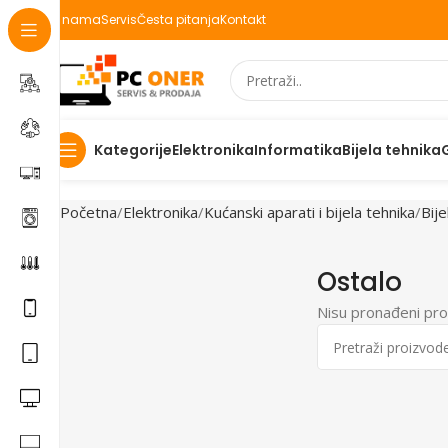
O nama
Servis
Česta pitanja
Kontakt
Elektronika
Informatika
Bijela tehnika
Kategorije
Početna
Elektronika
Kućanski aparati i bijela tehnika
Bije
Ostalo
Nisu pronađeni pro