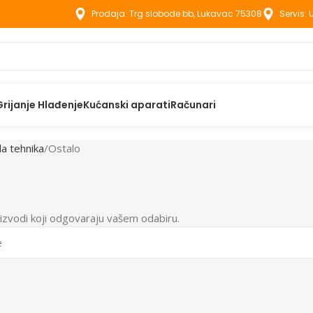
Prodaja: Trg slobode bb, Lukavac 75308
Servis:
Grijanje Hlađenje
Kućanski aparati
Računari
la tehnika
Ostalo
izvodi koji odgovaraju vašem odabiru.