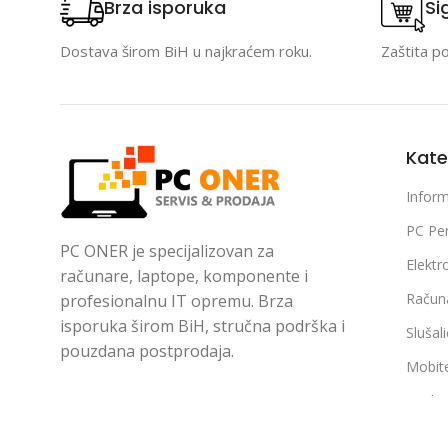
Brza isporuka
Si
Dostava širom BiH u najkraćem roku.
Zaštita p
Kate
Inform
PC Per
PC ONER je specijalizovan za
Elektr
računare, laptope, komponente i
Račun
profesionalnu IT opremu. Brza
isporuka širom BiH, stručna podrška i
Slušal
pouzdana postprodaja.
Mobite
Bijela
Pratite nas