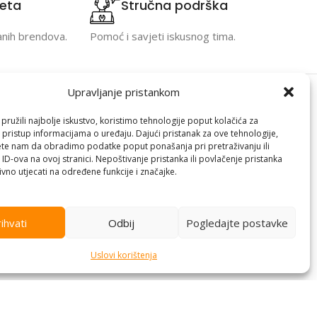
teta
Stručna podrška
anih brendova.
Pomoć i savjeti iskusnog tima.
Upravljanje pristankom
Kontakt informacije
ružili najbolje iskustvo, koristimo tehnologije poput kolačića za
i pristup informacijama o uređaju. Dajući pristanak za ove tehnologije,
racija
Branilaca Bosne, 75 300 Lukavac
te nam da obradimo podatke poput ponašanja pri pretraživanju ili
 ID-ova na ovoj stranici. Nepoštivanje pristanka ili povlačenje pristanka
e
+387 35 555 999
vno utjecati na određene funkcije i značajke.
info@pconer.ba
izvoda
ID: 4210115760008
ihvati
Odbij
Pogledajte postavke
 profila
PDV : 210115760008
Uslovi korištenja