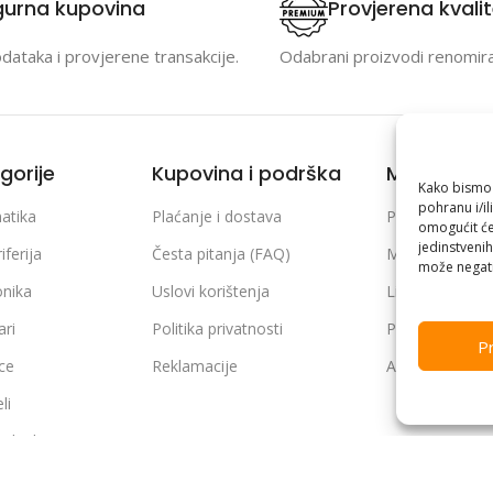
gurna kupovina
Provjerena kvali
odataka i provjerene transakcije.
Odabrani proizvodi renomir
gorije
Kupovina i podrška
Moj račun
Kako bismo p
pohranu i/il
atika
Plaćanje i dostava
Prijava / Regist
omogućit će
jedinstvenih
iferija
Česta pitanja (FAQ)
Moje narudžb
može negati
onika
Uslovi korištenja
Lista želja
ari
Politika privatnosti
Poređenje pro
Pr
ice
Reklamacije
Adrese i podaci
li
 tehnika