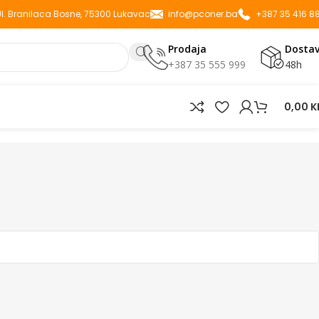
 Ul. Branilaca Bosne, 75300 Lukavac
info@pconer.ba
+387 35 416 8
Prodaja
Dosta
+387 35 555 999
48h
0,00
K