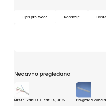
Opis proizvoda
Recenzije
Dost
Nedavno pregledano
Mrezni kabl UTP cat 5e, UPC-
Pregrada kanal
5004E po metru GEMBIRD
TGDW2