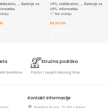
ilizatori, ...
,
Baterije za
UPS, stabilizatori, ...
,
Baterije za
formatika
UPS
,
Informatika
tanju
Na stanju
KM
88,00
KM
u korpu
Dodaj u korpu
teta
Stručna podrška
anih brendova.
Pomoć i savjeti iskusnog tima.
Kontakt informacije
racija
Branilaca Bosne, 75 300 Lukavac