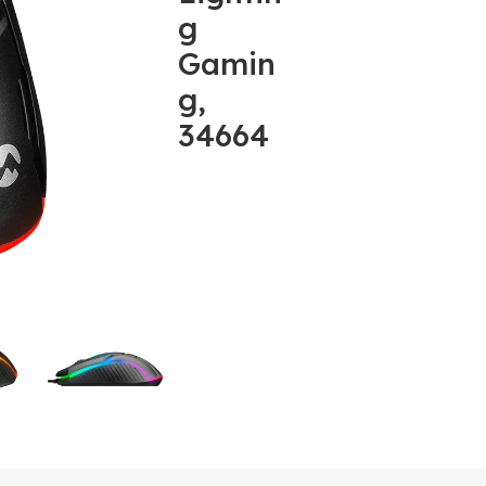
g
Gamin
g,
34664