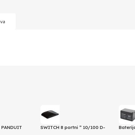
ava
a PANDUIT
SWITCH 8 portni ” 10/100 D-
Bateri
LINK, DES-1008D
12 AH 