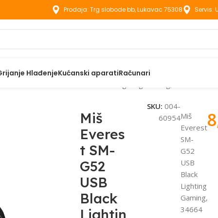
Prodaja: Trg slobode bb, Lukavac 75308
Servis:
Grijanje Hlađenje
Kućanski aparati
Računari
eti
Miš Everest SM-G52 USB Black Lighting Gaming, 34664
SKU:
004-
8
Miš
Miš
60954
Everest
Everes
SM-
t SM-
G52
G52
USB
Black
USB
Lighting
Black
Gaming,
34664
Lightin