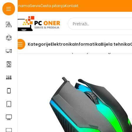
O nama
Servis
Česta pitanja
Kontakt
Elektronika
Informatika
Bijela tehnika
Kategorije
Početna
Informatika
PC periferija
Miševi i grafički tabl