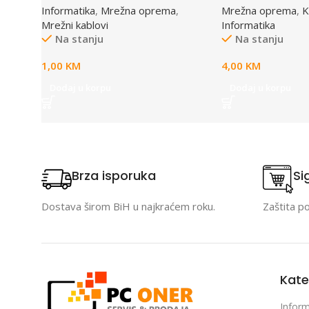
Informatika
,
Mrežna oprema
,
Mrežna oprema
,
K
Mrežni kablovi
Informatika
Na stanju
Na stanju
1,00
KM
4,00
KM
Dodaj u korpu
Dodaj u korpu
Brza isporuka
Si
Dostava širom BiH u najkraćem roku.
Zaštita p
Kate
Inform