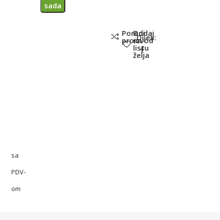
sada
Poredi
Dodaj
Dijeli:
proizvod
na
listu
želja
sa
PDV-
om