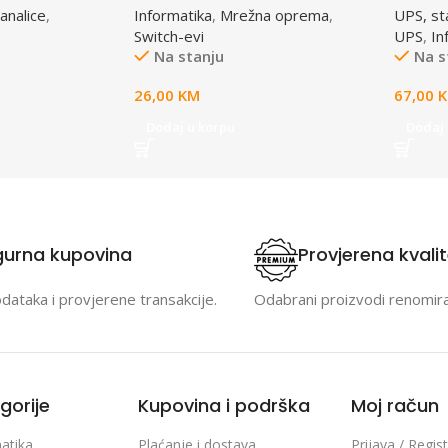
analice
,
Informatika
,
Mrežna oprema
,
UPS, stab
Switch-evi
UPS
,
In
Na stanju
Na s
26,00
KM
67,00
Dodaj u korpu
Dodaj 
gurna kupovina
Provjerena kvali
odataka i provjerene transakcije.
Odabrani proizvodi renomir
gorije
Kupovina i podrška
Moj račun
atika
Plaćanje i dostava
Prijava / Regist