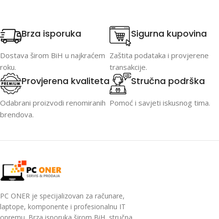
Brza isporuka
Sigurna kupovina
Dostava širom BiH u najkraćem
Zaštita podataka i provjerene
roku.
transakcije.
Provjerena kvaliteta
Stručna podrška
Odabrani proizvodi renomiranih
Pomoć i savjeti iskusnog tima.
brendova.
PC ONER je specijalizovan za računare,
laptope, komponente i profesionalnu IT
opremu. Brza isporuka širom BiH, stručna