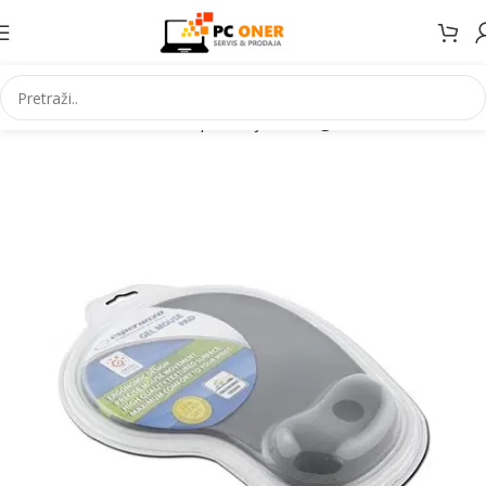
Početna
Informatika
PC periferija
Podloge za miševe