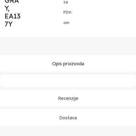
GRA
sa
Y,
PDV-
EA13
7Y
om
Opis proizvoda
Recenzije
Dostava