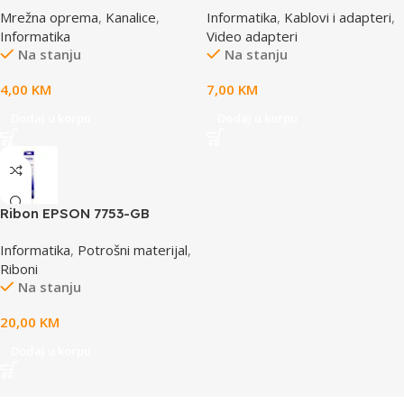
Mrežna oprema
,
Kanalice
,
Informatika
,
Kablovi i adapteri
,
Informatika
Video adapteri
Na stanju
Na stanju
4,00
KM
7,00
KM
Dodaj u korpu
Dodaj u korpu
Ribon EPSON 7753-GB
S015021, LQ 300 350
Informatika
,
Potrošni materijal
,
/4X0/5X0/8X0 (A4)S015633
Riboni
Na stanju
20,00
KM
Dodaj u korpu