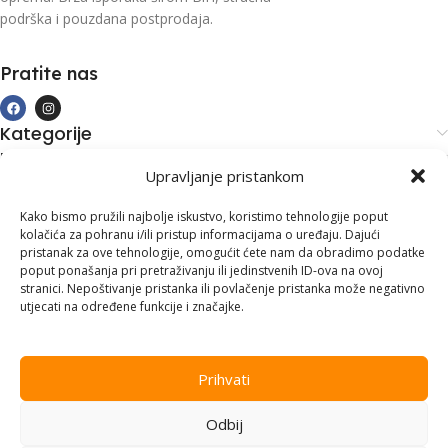
podrška i pouzdana postprodaja.
Pratite nas
Kategorije
Kupovina i podrška
Upravljanje pristankom
Moj račun
Kontakt informacije
Kako bismo pružili najbolje iskustvo, koristimo tehnologije poput
kolačića za pohranu i/ili pristup informacijama o uređaju. Dajući
Branilaca Bosne, 75 300 Lukavac
pristanak za ove tehnologije, omogućit ćete nam da obradimo podatke
poput ponašanja pri pretraživanju ili jedinstvenih ID-ova na ovoj
+387 35 555 999
stranici. Nepoštivanje pristanka ili povlačenje pristanka može negativno
utjecati na određene funkcije i značajke.
info@pconer.ba
ID: 4210115760008
Prihvati
PDV : 210115760008
Odbij
Copyright © 2025
PC ONER
, sva prava zadržana. Design by
ED-