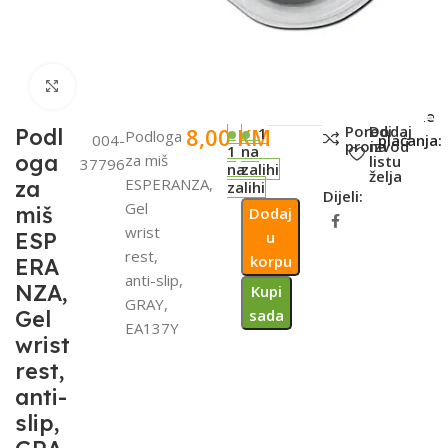
Click to enlarge
SKU:
Metode
Poredi
Dodaj
8,00
KM
Podl
1
Podloga
004-
plaćanja:
proizvod
na
1
na
oga
za miš
listu
37796
na
zalihi
želja
ESPERANZA,
za
zalihi
Dijeli:
Gel
miš
Dodaj
wrist
ESP
u
rest,
korpu
ERA
anti-slip,
NZA,
Kupi
GRAY,
Gel
sada
EA137Y
wrist
rest,
anti-
slip,