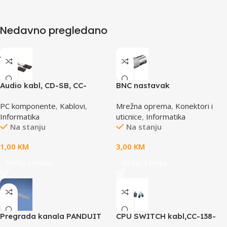
Nedavno pregledano
Audio kabl, CD-SB, CC-
BNC nastavak
AUDIO, GEMBIRD
PC komponente
,
Kablovi
,
Mrežna oprema
,
Konektori i
Informatika
uticnice
,
Informatika
Na stanju
Na stanju
1,00
KM
3,00
KM
Dodaj u korpu
Dodaj u korpu
Pregrada kanala PANDUIT
CPU SWITCH kabl,CC-138-
TGDW2
6,25M/15M+6M+6M, GEMBIRD