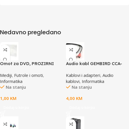
Nedavno pregledano
Omot za DVD, PROZIRNI
Audio kabl GEMBIRD CCA-
14mm, DVD-1P
458, 3,5mm stereo to 2
Mediji
,
Futrole i omoti
,
Kablovi i adapteri
,
Audio
phono, 1,5m
Informatika
kablovi
,
Informatika
Na stanju
Na stanju
1,00
KM
4,00
KM
Dodaj u korpu
Dodaj u korpu