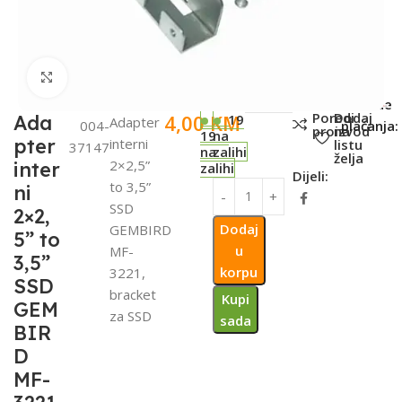
Click to enlarge
SKU:
Metode
Poredi
Dodaj
4,00
KM
Ada
19
Adapter
004-
plaćanja:
proizvod
na
19
na
pter
interni
listu
37147
na
zalihi
želja
2×2,5”
inter
zalihi
Dijeli:
to 3,5”
ni
SSD
2×2,
Dodaj
GEMBIRD
5” to
u
MF-
3,5”
korpu
3221,
SSD
bracket
Kupi
GEM
za SSD
sada
BIR
D
MF-