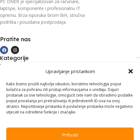
PC ONER je specijalizovan za računare,
laptope, komponente i profesionalnu IT
opremu. Brza isporuka širom BiH, stručna
podrška i pouzdana postprodaja.
Pratite nas
Kategorije
Kupovina i podrška
Upravljanje pristankom
Moj račun
Kontakt informacije
Kako bismo pružili najbolje iskustvo, koristimo tehnologije poput
kolačića za pohranu i/ili pristup informacijama o uređaju. Dajući
Branilaca Bosne, 75 300 Lukavac
pristanak za ove tehnologije, omogućit ćete nam da obradimo podatke
poput ponašanja pri pretraživanju ili jedinstvenih ID-ova na ovoj
+387 35 555 999
stranici. Nepoštivanje pristanka ili povlačenje pristanka može negativno
utjecati na određene funkcije i značajke.
info@pconer.ba
ID: 4210115760008
Prihvati
PDV : 210115760008