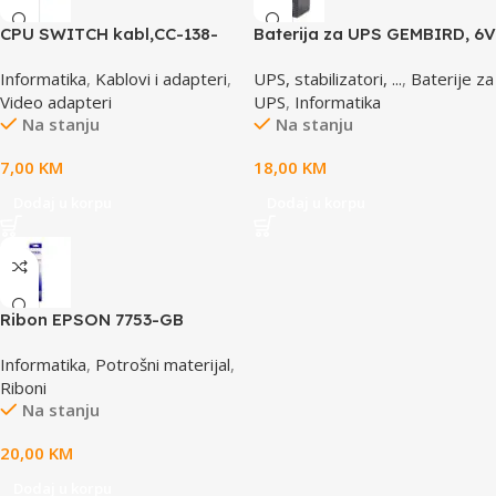
CPU SWITCH kabl,CC-138-
Baterija za UPS GEMBIRD, 6V
6,25M/15M+6M+6M, GEMBIRD
4,5 AH BAT-6V4.5AH
Informatika
,
Kablovi i adapteri
,
UPS, stabilizatori, ...
,
Baterije za
Video adapteri
UPS
,
Informatika
Na stanju
Na stanju
7,00
KM
18,00
KM
Dodaj u korpu
Dodaj u korpu
Ribon EPSON 7753-GB
S015021, LQ 300 350
Informatika
,
Potrošni materijal
,
/4X0/5X0/8X0 (A4)S015633
Riboni
Na stanju
20,00
KM
Dodaj u korpu