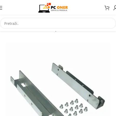
Početna
Informatika
PC komponente
Dodaci za kucišta