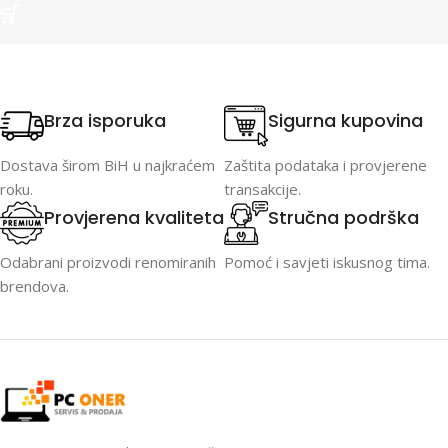
Brza isporuka
Sigurna kupovina
Dostava širom BiH u najkraćem
Zaštita podataka i provjerene
roku.
transakcije.
Provjerena kvaliteta
Stručna podrška
Odabrani proizvodi renomiranih
Pomoć i savjeti iskusnog tima.
brendova.