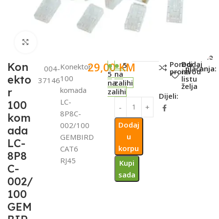
Click to enlarge
SKU:
Metode
Poredi
Dodaj
29,00
KM
Kon
5
Konektor
004-
plaćanja:
proizvod
na
5
na
ekto
100
listu
37146
na
zalihi
želja
komada
r
zalihi
Dijeli:
LC-
100
8P8C-
kom
Dodaj
002/100
ada
u
GEMBIRD
LC-
korpu
CAT6
8P8
RJ45
Kupi
C-
sada
002/
100
GEM