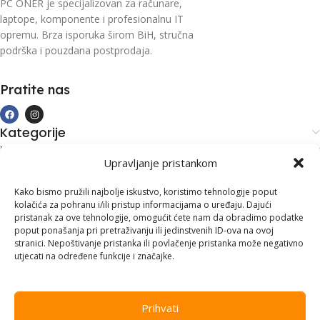
PC ONER je specijalizovan za računare,
laptope, komponente i profesionalnu IT
opremu. Brza isporuka širom BiH, stručna
podrška i pouzdana postprodaja.
Pratite nas
Kategorije
Kupovina i podrška
Upravljanje pristankom
Moj račun
Kontakt informacije
Kako bismo pružili najbolje iskustvo, koristimo tehnologije poput
kolačića za pohranu i/ili pristup informacijama o uređaju. Dajući
Branilaca Bosne, 75 300 Lukavac
pristanak za ove tehnologije, omogućit ćete nam da obradimo podatke
poput ponašanja pri pretraživanju ili jedinstvenih ID-ova na ovoj
+387 35 555 999
stranici. Nepoštivanje pristanka ili povlačenje pristanka može negativno
utjecati na određene funkcije i značajke.
info@pconer.ba
ID: 4210115760008
Prihvati
PDV : 210115760008