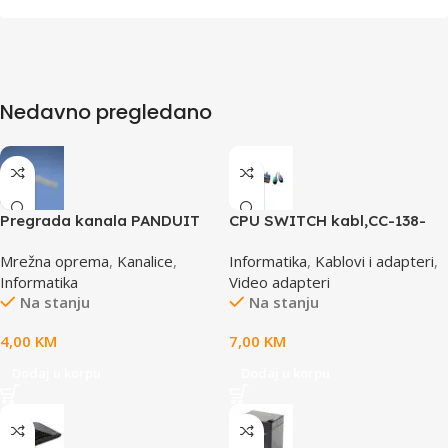
Nedavno pregledano
Pregrada kanala PANDUIT
CPU SWITCH kabl,CC-138-
TGDW2
6,25M/15M+6M+6M, GEMBIRD
Mrežna oprema
,
Kanalice
,
Informatika
,
Kablovi i adapteri
,
Informatika
Video adapteri
Na stanju
Na stanju
4,00
KM
7,00
KM
Dodaj u korpu
Dodaj u korpu