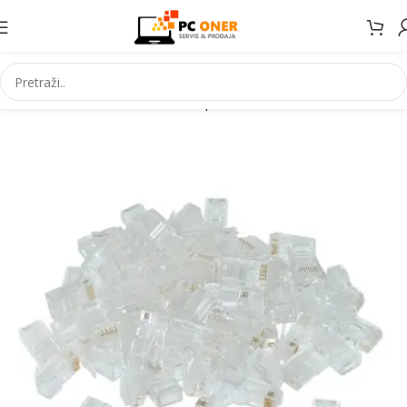
Početna
Informatika
Mrežna oprema
Konektori i uticnice