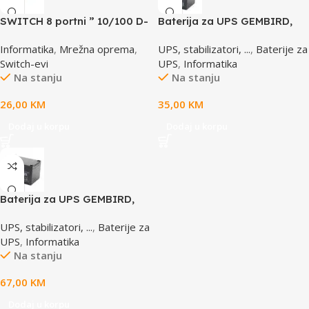
SWITCH 8 portni ” 10/100 D-
Baterija za UPS GEMBIRD,
LINK, DES-1008D
12V 4,5 AH BAT-12V4.5AH
Informatika
,
Mrežna oprema
,
UPS, stabilizatori, ...
,
Baterije za
Switch-evi
UPS
,
Informatika
Na stanju
Na stanju
26,00
KM
35,00
KM
Dodaj u korpu
Dodaj u korpu
Baterija za UPS GEMBIRD,
12V 12 AH BAT-12V12AH
UPS, stabilizatori, ...
,
Baterije za
UPS
,
Informatika
Na stanju
67,00
KM
Dodaj u korpu