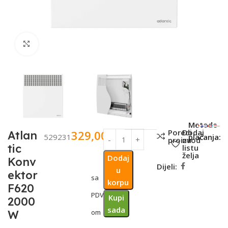
Click to enlarge
SKU:
Metode
Poredi
Dodaj
329,00
KM
Atlan
529231
plaćanja:
proizvod
na
tic
listu
želja
Dodaj
Konv
Dijeli:
u
ektor
sa
korpu
F620
PDV-
Kupi
2000
sada
W
om