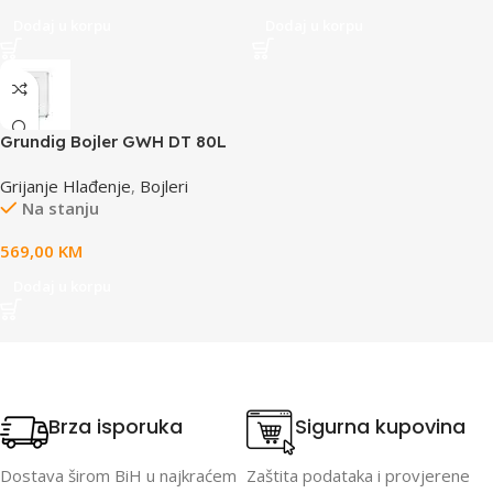
Dodaj u korpu
Dodaj u korpu
Grundig Bojler GWH DT 80L
Grijanje Hlađenje
,
Bojleri
Na stanju
569,00
KM
Dodaj u korpu
Brza isporuka
Sigurna kupovina
Dostava širom BiH u najkraćem
Zaštita podataka i provjerene