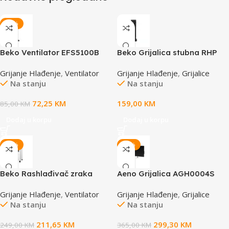
-15%
Beko Ventilator EFS5100B
Beko Grijalica stubna RHP
6320 B 2000W
Grijanje Hlađenje
,
Ventilator
Grijanje Hlađenje
,
Grijalice
Na stanju
Na stanju
72,25
KM
159,00
KM
85,00
KM
Dodaj u korpu
Dodaj u korpu
-15%
-18%
Beko Rashlađivač zraka
Aeno Grijalica AGH0004S
EFE6030W
PREMIUM ECO SMART
Grijanje Hlađenje
,
Ventilator
Grijanje Hlađenje
,
Grijalice
Na stanju
Na stanju
211,65
KM
299,30
KM
249,00
KM
365,00
KM