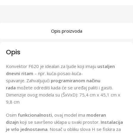
Opis proizvoda
Opis
Konvektor F620 je idealan za ljude koji imaju
ustaljen
dnevni ritam
– npr. kuća-posao-kuća-
spavanje. Zahvaljujući
programiranom načinu
rada
možete odrediti kada će se uređaj paliti i gasiti.
Dimenzije ovog modela su (ŠxVxD): 75,4 cm x 45,1 cm x
9,8 cm
Osim
funkcionalnosti
, ovaj model ima
moderan
dizajn
koji se savršeno uklapa u svaki prostor.
Instalacija
je vrlo jednostavna
. Nosač u obliku slova H se fiskira za