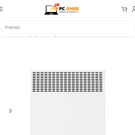
Početna
Grijanje Hlađenje
Konvektori
Konvektorii