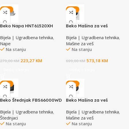
-20%
-18%
Beko Napa HNT61520XH
Beko Mašina za veš
B1WFM2821WEE
Bijela | Ugradbena tehnika
,
Bijela | Ugradbena tehnika
,
Nape
Mašine za veš
Na stanju
Na stanju
223,27
KM
573,18
KM
279,00
KM
699,00
KM
Dodaj u korpu
Dodaj u korpu
-17%
-18%
Beko Štednjak FBS66000WD
Beko Mašina za veš
BM1WFSU36233WPBB
Bijela | Ugradbena tehnika
,
Bijela | Ugradbena tehnika
,
Štednjaci
Mašine za veš
Na stanju
Na stanju