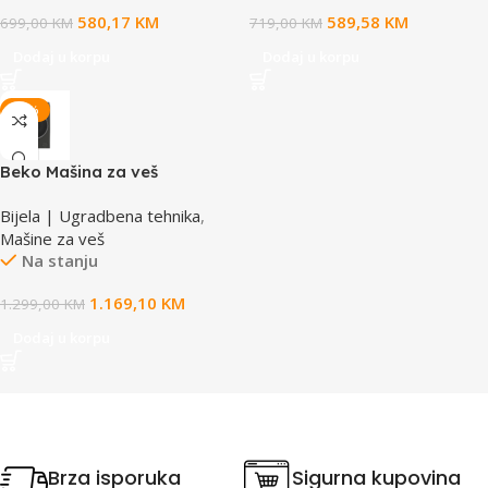
580,17
KM
589,58
KM
699,00
KM
719,00
KM
Dodaj u korpu
Dodaj u korpu
-10%
Beko Mašina za veš
B7WFU69418MG ES
Bijela | Ugradbena tehnika
,
Mašine za veš
Na stanju
1.169,10
KM
1.299,00
KM
Dodaj u korpu
Brza isporuka
Sigurna kupovina