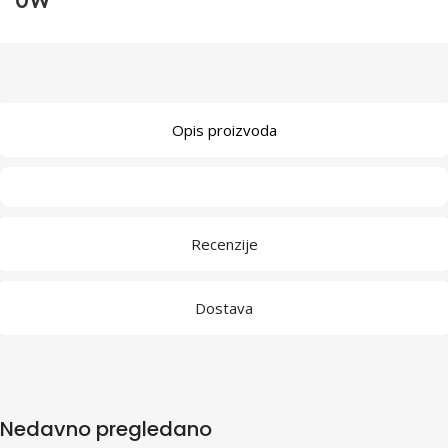
0W
Opis proizvoda
Recenzije
Dostava
Nedavno pregledano