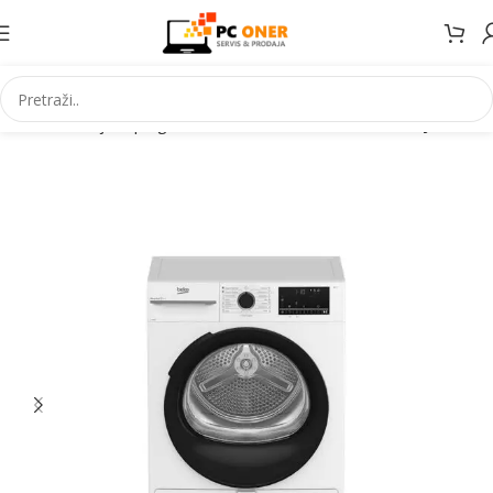
Početna
Bijela | Ugradbena tehnika
Mašine za sušenje