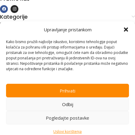
Kategorije
Kupovina i podrška
Upravljanje pristankom
Moj račun
Kontakt informacije
Kako bismo pružili najbolje iskustvo, koristimo tehnologije poput
kolačića za pohranu i/ili pristup informacijama o uređaju. Dajući
Branilaca Bosne, 75 300 Lukavac
pristanak za ove tehnologije, omogućit ćete nam da obradimo podatke
poput ponašanja pri pretraživanju ili jedinstvenih ID-ova na ovoj
+387 35 555 999
stranici. Nepoštivanje pristanka ili povlačenje pristanka može negativno
utjecati na određene funkcije i značajke.
info@pconer.ba
ID: 4210115760008
Prihvati
PDV : 210115760008
Odbij
Copyright © 2025
PC ONER
, sva prava zadržana. Design by
ED-
Vision
.
Pogledajte postavke
Uslovi korištenja