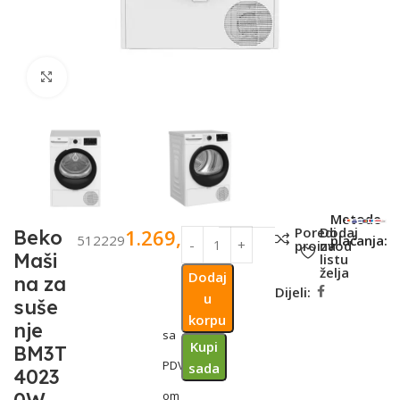
Click to enlarge
SKU:
Metode
Poredi
Dodaj
1.269,00
KM
Beko
512229
plaćanja:
proizvod
na
Maši
listu
želja
Dodaj
na za
Dijeli:
u
suše
korpu
nje
sa
Kupi
BM3T
PDV-
sada
4023
om