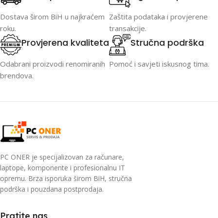
Dostava širom BiH u najkraćem
Zaštita podataka i provjerene
roku.
transakcije.
Provjerena kvaliteta
Stručna podrška
Odabrani proizvodi renomiranih
Pomoć i savjeti iskusnog tima.
brendova.
PC ONER je specijalizovan za računare,
laptope, komponente i profesionalnu IT
opremu. Brza isporuka širom BiH, stručna
podrška i pouzdana postprodaja.
Pratite nas