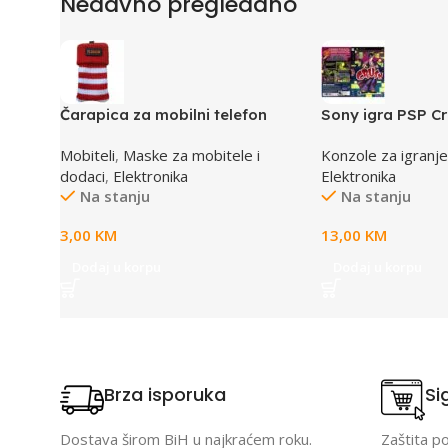
Nedavno pregledano
Čarapica za mobilni telefon
Sony igra PSP C
SBOX MCF-S12 crveno-bijela
Mobiteli
,
Maske za mobitele i
Konzole za igranje
65x100mm
dodaci
,
Elektronika
Elektronika
Na stanju
Na stanju
3,00
KM
13,00
KM
Dodaj u korpu
Dodaj u korpu
Brza isporuka
Si
Dostava širom BiH u najkraćem roku.
Zaštita p