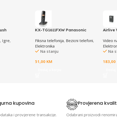
rush
KX-TG1611FXW Panasonic
Airliv
telefon crno / bijeli DECT CID
Dual S
,
Igre
,
Fiksna telefonija
,
Bezicni telefoni
,
Video n
Elektronika
Elektro
Na stanju
Na s
51,00
KM
183,00
Dodaj u korpu
Dodaj 
gurna kupovina
Provjerena kvali
odataka i provjerene transakcije.
Odabrani proizvodi renomir