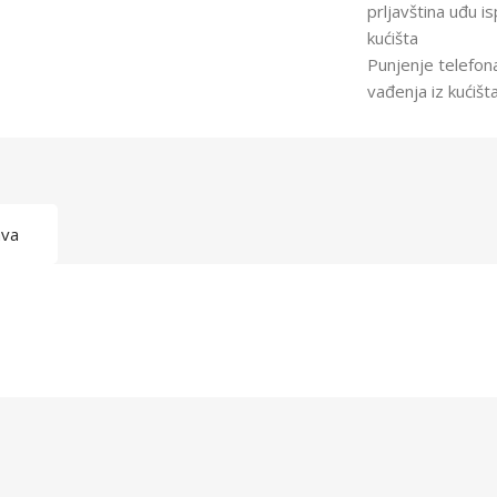
prljavština uđu i
kućišta
Punjenje telefon
vađenja iz kućišt
ava