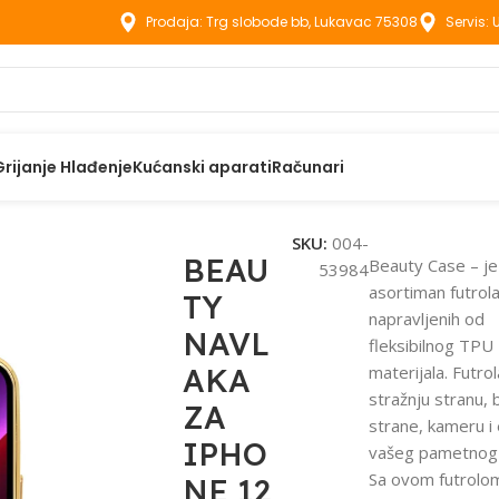
Prodaja: Trg slobode bb, Lukavac 75308
Servis:
Grijanje Hlađenje
Kućanski aparati
Računari
aci
BEAUTY NAVLAKA ZA IPHONE 12 CRNA
SKU:
004-
BEAU
Beauty Case – je
53984
asortiman futrol
TY
napravljenih od
NAVL
fleksibilnog TPU
AKA
materijala. Futrola
stražnju stranu,
ZA
strane, kameru i
IPHO
vašeg pametnog 
Sa ovom futrolo
NE 12