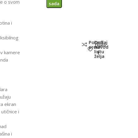
te o svom
sada
tina i
ksibilnog
Poredi
Dodaj
Dijeli:
proizvod
na
listu
tiv kamere
želja
enda
dara
ružaju
za ekran
utičnice i
mad
šina i