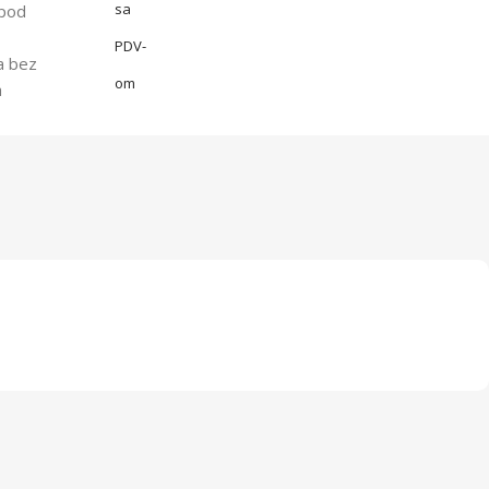
sa
spod
PDV-
a bez
om
a