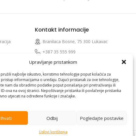
Kontakt informacije
racija
Branilaca Bosne, 75 300 Lukavac
e
+387 35 555 999
Upravljanje pristankom
info@pconer.ba
izvoda
ID: 4210115760008
ružili najbolje iskustvo, koristimo tehnologije poput kolačića za
i pristup informacijama o uređaju. Dajući pristanak za ove tehnologije,
 profila
PDV : 210115760008
te nam da obradimo podatke poput ponašanja pri pretraživanju ili
 ID-ova na ovoj stranici. Nepoštivanje pristanka ili povlačenje pristanka
vno utjecati na određene funkcije i značajke.
ihvati
Odbij
Pogledajte postavke
Uslovi korištenja