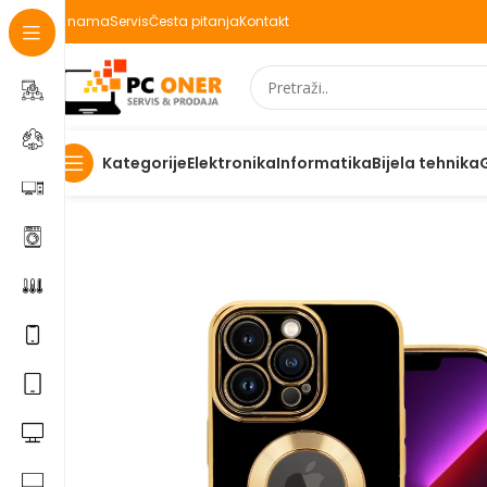
O nama
Servis
Česta pitanja
Kontakt
Elektronika
Informatika
Bijela tehnika
Kategorije
Početna
Elektronika
Mobiteli
Maske za mobitele i dod