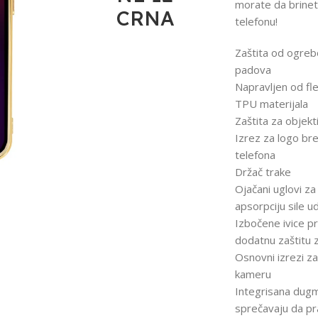
morate da brine
CRNA
telefonu!
Zaštita od ogrebo
padova
Napravljen od fle
TPU materijala
Zaštita za objek
Izrez za logo br
telefona
Držač trake
Ojačani uglovi za
apsorpciju sile u
Izbočene ivice p
dodatnu zaštitu 
Osnovni izrezi za 
kameru
Integrisana dug
sprečavaju da pra