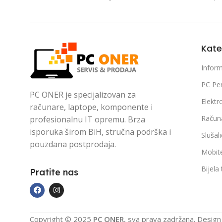
Kate
Inform
PC Per
PC ONER je specijalizovan za
Elektr
računare, laptope, komponente i
Račun
profesionalnu IT opremu. Brza
isporuka širom BiH, stručna podrška i
Slušal
pouzdana postprodaja.
Mobite
Bijela
Pratite nas
Copyright © 2025
PC ONER
, sva prava zadržana. Desig