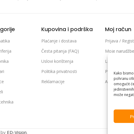
gorije
Kupovina i podrška
Moj račun
atika
Plaćanje i dostava
Prijava / Regist
iferija
Česta pitanja (FAQ)
Moje narudžb
onika
Uslovi korištenja
Lista želja
ari
Politika privatnosti
Poređenje pro
Kako bismo p
pohranu i/il
ice
Reklamacije
Adrese i podaci
omogućit će
jedinstvenih
li
može negati
 tehnika
Pr
n by
ED-Vision
.