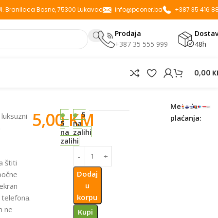
 Ul. Branilaca Bosne, 75300 Lukavac
info@pconer.ba
+387 35 416 8
Prodaja
Dosta
+387 35 555 999
48h
0,00
K
Metode
5,00
KM
5
 luksuzni
plaćanja:
5
na
a
na
zalihi
zalihi
 štiti
Dodaj
 bočne
u
 ekran
korpu
telefona.
m ne
Kupi