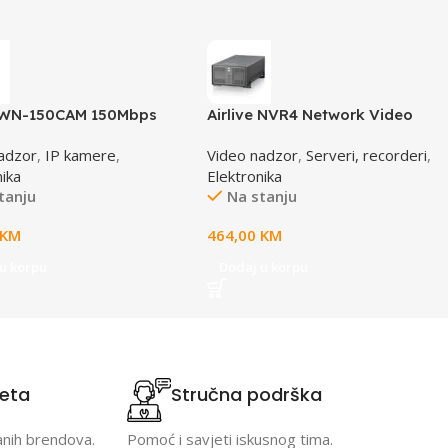
e WN-150CAM 150Mbps
Airlive NVR4 Network Video
tream IP camera
Recorder
adzor
,
IP kamere
,
Video nadzor
,
Serveri, recorderi
,
nika
Elektronika
tanju
Na stanju
KM
464,00
KM
u korpu
Dodaj u korpu
teta
Stručna podrška
anih brendova.
Pomoć i savjeti iskusnog tima.