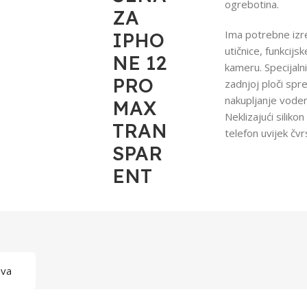
ogrebotina.
ZA
Ima potrebne izr
IPHO
utičnice, funkcijsk
NE 12
kameru. Specijalni
PRO
zadnjoj ploči spr
nakupljanje vode
MAX
Neklizajući silikon 
TRAN
telefon uvijek čvrs
SPAR
ENT
ava