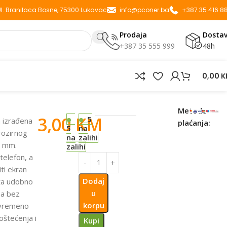
 Ul. Branilaca Bosne, 75300 Lukavac
info@pconer.ba
+387 35 416 8
Prodaja
Dosta
+387 35 555 999
48h
0,00
K
TRANSPARENT
Metode
3,00
KM
5
n izrađena
plaćanja:
5
na
prozirnog
na
zalihi
2 mm.
zalihi
telefon, a
iti ekran
Dodaj
ža udobno
u
na bez
korpu
tovremeno
oštećenja i
Kupi