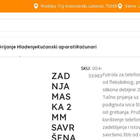
Prodaja: Trg slobode bb, Lukavac 75308
Servis:
Grijanje Hlađenje
Kućanski aparati
Računari
aci
ZADNJA MASKA 2 MM SAVRŠENA ZA IPHONE 12 PRO MAX 
SKU:
004-
ZAD
Futrola za telefo
53983
od fleksibilnog, 
NJA
silikona debljine 
MAS
Tačno prijanja uz 
KA 2
podignuta ivica št
od grebanja. Pru
MM
korištenje telefo
SAVR
zadebljanja i is
savršeno štiti od 
ŠENA