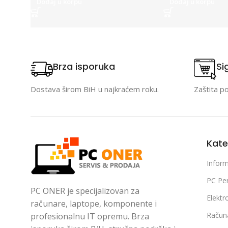
Dodaj u korpu
Dodaj u korpu
Brza isporuka
Si
Dostava širom BiH u najkraćem roku.
Zaštita p
Kate
Inform
PC Per
PC ONER je specijalizovan za
Elektr
računare, laptope, komponente i
Račun
profesionalnu IT opremu. Brza