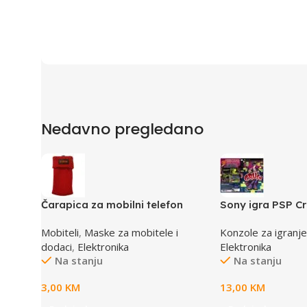
Nedavno pregledano
Čarapica za mobilni telefon
Sony igra PSP C
SBOX MCF-S8 crvena
Mobiteli
,
Maske za mobitele i
Konzole za igranje
65x100mm
dodaci
,
Elektronika
Elektronika
Na stanju
Na stanju
3,00
KM
13,00
KM