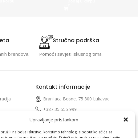
u korpu
Dodaj u korpu
teta
Stručna podrška
anih brendova.
Pomoć i savjeti iskusnog tima.
Kontakt informacije
racija
Branilaca Bosne, 75 300 Lukavac
e
+387 35 555 999
Upravljanje pristankom
info@pconer.ba
izvoda
ID: 4210115760008
ružili najbolje iskustvo, koristimo tehnologije poput kolačića za
i pristup informacijama o uređaju. Dajući pristanak za ove tehnologije,