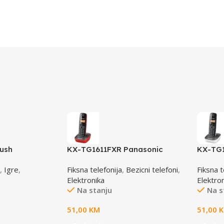
rush
KX-TG1611FXR Panasonic
KX-TG
telefon crno/crveni DECT CID
telefon
,
Igre
,
Fiksna telefonija
,
Bezicni telefoni
,
Fiksna t
Elektronika
Elektro
Na stanju
Na s
51,00
KM
51,00