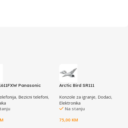
1611FXW Panasonic
Arctic Bird SR111
 crno / bijeli DECT CID
elefonija
,
Bezicni telefoni
,
Konzole za igranje
,
Dodaci
,
nika
Elektronika
tanju
Na stanju
KM
75,00
KM