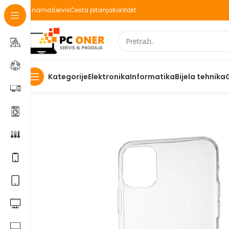
O nama
Servis
Česta pitanja
Kontakt
Elektronika
Informatika
Bijela tehnika
Kategorije
Početna
Elektronika
Mobiteli
Maske za mobitele i dod