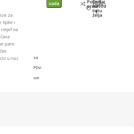
Poredi
Dodaj
sada
Dijeli:
proizvod
na
listu
eze za
želja
e tipke i
 reljef na
ečava
ne pare.
čini
sa
to u ruci.
PDV-
om