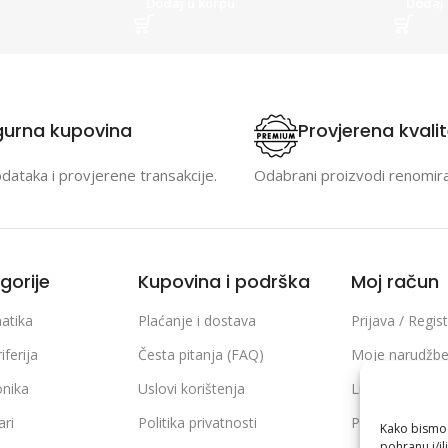
Dodaj u korpu
Dodaj 
gurna kupovina
Provjerena kvali
odataka i provjerene transakcije.
Odabrani proizvodi renomir
gorije
Kupovina i podrška
Moj račun
atika
Plaćanje i dostava
Prijava / Regist
iferija
Česta pitanja (FAQ)
Moje narudžb
onika
Uslovi korištenja
Lista želja
ari
Politika privatnosti
Poređenje pro
Kako bismo p
pohranu i/il