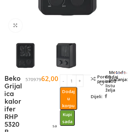
Click to enlarge
SKU:
Metode
Poredi
Dodaj
62,00
KM
Beko
570979
plaćanja:
proizvod
na
Grijal
listu
želja
Dodaj
ica
Dijeli:
u
kalor
korpu
ifer
Kupi
RHP
sada
5320
sa