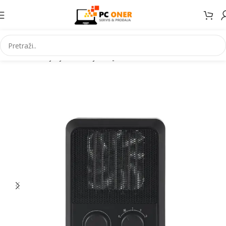
Početna
Grijanje Hlađenje
Grijalice