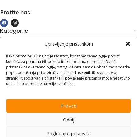
Pratite nas
Kategorije
Kupovina i podrška
Upravljanje pristankom
Moj račun
Kontakt informacije
Kako bismo pružili najbolje iskustvo, koristimo tehnologije poput
kolačića za pohranu i/ili pristup informacijama o uređaju. Dajući
Branilaca Bosne, 75 300 Lukavac
pristanak za ove tehnologije, omogućit ćete nam da obradimo podatke
poput ponašanja pri pretraživanju ili jedinstvenih ID-ova na ovoj
+387 35 555 999
stranici. Nepoštivanje pristanka ili povlačenje pristanka može negativno
utjecati na određene funkcije i značajke.
info@pconer.ba
ID: 4210115760008
Prihvati
PDV : 210115760008
Odbij
Copyright © 2025
PC ONER
, sva prava zadržana. Design by
ED-
Vision
.
Pogledajte postavke