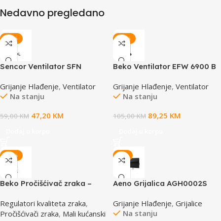
Nedavno pregledano
-20%
-15%
Sencor Ventilator SFN
Beko Ventilator EFW 6900 B
4031BK
Grijanje Hlađenje
,
Ventilator
Grijanje Hlađenje
,
Ventilator
Na stanju
Na stanju
47,20
KM
89,25
KM
59,00
KM
105,00
KM
Dodaj u korpu
Dodaj u korpu
-12%
-8%
Beko Pročišćivač zraka –
Aeno Grijalica AGH0002S
Ventilator EBA 6000 W
PREMIUM ECO SMART
Regulatori kvaliteta zraka
,
Grijanje Hlađenje
,
Grijalice
Na stanju
Pročišćivači zraka
,
Mali kućanski