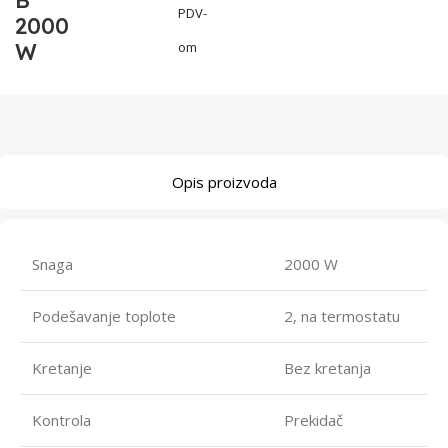
B
PDV-
2000
W
om
Opis proizvoda
Snaga
2000 W
Podešavanje toplote
2, na termostatu
Kretanje
Bez kretanja
Kontrola
Prekidač