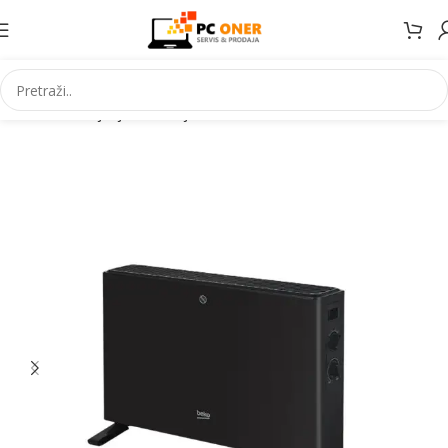
Početna
Grijanje Hlađenje
Konvektori