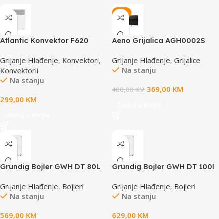
-8%
Atlantic Konvektor F620
Aeno Grijalica AGH0002S
1500W
PREMIUM ECO SMART
Grijanje Hlađenje
,
Konvektori
,
Grijanje Hlađenje
,
Grijalice
Na stanju
Konvektorii
Na stanju
369,00
KM
400,00
KM
299,00
KM
Dodaj u korpu
Dodaj u korpu
Grundig Bojler GWH DT 80L
Grundig Bojler GWH DT 100l
Grijanje Hlađenje
,
Bojleri
Grijanje Hlađenje
,
Bojleri
Na stanju
Na stanju
569,00
KM
629,00
KM