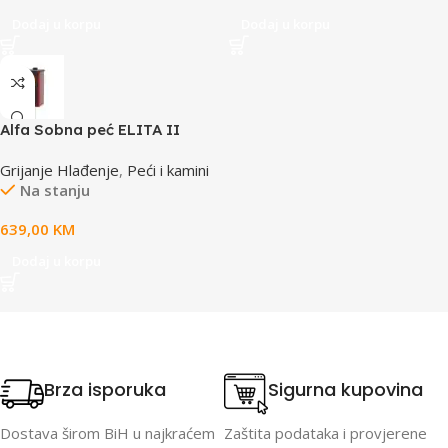
Dodaj u korpu
Dodaj u korpu
Alfa Sobna peć ELITA II
Crvena
Grijanje Hlađenje
,
Peći i kamini
Na stanju
639,00
KM
Dodaj u korpu
Brza isporuka
Sigurna kupovina
Dostava širom BiH u najkraćem
Zaštita podataka i provjerene