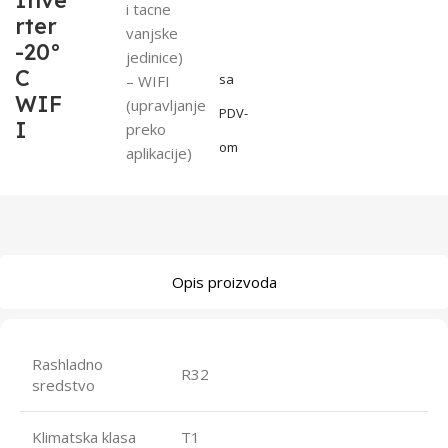
Inve
i tacne
rter
vanjske
-20°
jedinice)
C
sa
– WIFI
WIF
(upravljanje
PDV-
I
preko
om
aplikacije)
Opis proizvoda
Rashladno
R32
sredstvo
Klimatska klasa
T1