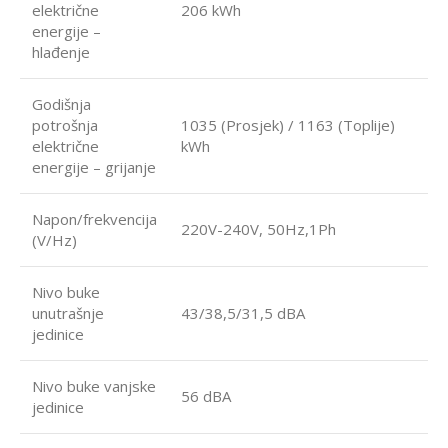
električne
206 kWh
energije –
hlađenje
Godišnja
potrošnja
1035 (Prosjek) / 1163 (Toplije)
električne
kWh
energije – grijanje
Napon/frekvencija
220V-240V, 50Hz,1Ph
(V/Hz)
Nivo buke
unutrašnje
43/38,5/31,5 dBA
jedinice
Nivo buke vanjske
56 dBA
jedinice