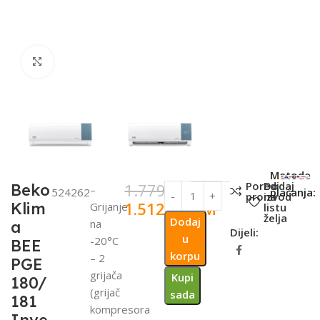
Click to enlarge
SKU:
Metode
Poredi
Dodaj
1.779,00
KM
Beko
–
524262
plaćanja:
proizvod
na
1.512,15
KM
Klim
Grijanje
listu
želja
Dodaj
na
a
Dijeli:
u
-20°C
BEE
korpu
– 2
PGE
grijača
Kupi
180/
(grijač
sada
181
kompresora