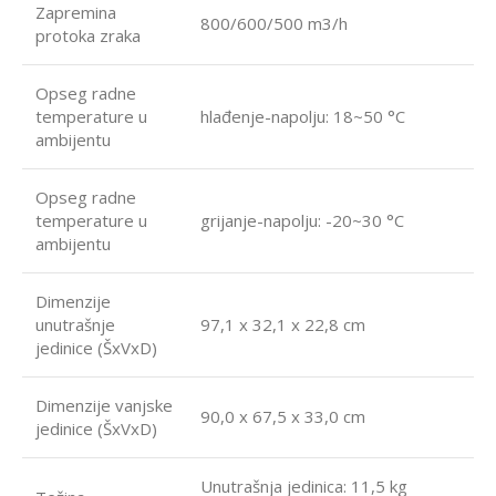
Zapremina
800/600/500 m3/h
protoka zraka
Opseg radne
temperature u
hlađenje-napolju: 18~50 °C
ambijentu
Opseg radne
temperature u
grijanje-napolju: -20~30 °C
ambijentu
Dimenzije
unutrašnje
97,1 x 32,1 x 22,8 cm
jedinice (ŠxVxD)
Dimenzije vanjske
90,0 x 67,5 x 33,0 cm
jedinice (ŠxVxD)
Unutrašnja jedinica: 11,5 kg