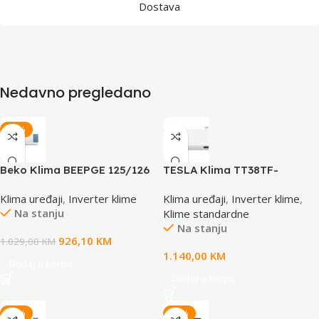
Dostava
Nedavno pregledano
-10%
Beko Klima BEEPGE 125/126
TESLA Klima TT38TF-
Inverter -20°C WIFI
1232IAWTESLA Klima
Klima uređaji
,
Inverter klime
Klima uređaji
,
Inverter klime
,
TT38TF-1232IAW
Na stanju
Klime standardne
Na stanju
926,10
KM
1.029,00
KM
1.140,00
KM
Dodaj u korpu
Dodaj u korpu
-15%
-15%