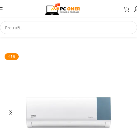
Početna
Grijanje Hlađenje
Klima uređaji
Inverter klime
-15%