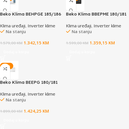
Beko Klima BEHPGE 185/186
Beko Klima BBEPME 180/181
Inverter PRO WIFI
Inverter WIFI BLACK
Klima uređaji
,
Inverter klime
Klima uređaji
,
Inverter klime
Na stanju
Na stanju
1.342,15
KM
1.359,15
KM
1.579,00
KM
1.599,00
KM
Dodaj u korpu
Dodaj u korpu
-25%
Beko Klima BEEPG 180/181
Inverter WIFI -20°C
Klima uređaji
,
Inverter klime
Na stanju
1.424,25
KM
1.899,00
KM
Dodaj u korpu