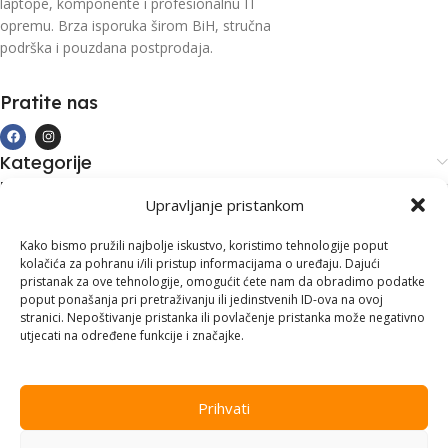
laptope, komponente i profesionalnu IT
opremu. Brza isporuka širom BiH, stručna
podrška i pouzdana postprodaja.
Pratite nas
Kategorije
Kupovina i podrška
Upravljanje pristankom
Moj račun
Kontakt informacije
Kako bismo pružili najbolje iskustvo, koristimo tehnologije poput
kolačića za pohranu i/ili pristup informacijama o uređaju. Dajući
Branilaca Bosne, 75 300 Lukavac
pristanak za ove tehnologije, omogućit ćete nam da obradimo podatke
poput ponašanja pri pretraživanju ili jedinstvenih ID-ova na ovoj
+387 35 555 999
stranici. Nepoštivanje pristanka ili povlačenje pristanka može negativno
utjecati na određene funkcije i značajke.
info@pconer.ba
ID: 4210115760008
Prihvati
PDV : 210115760008