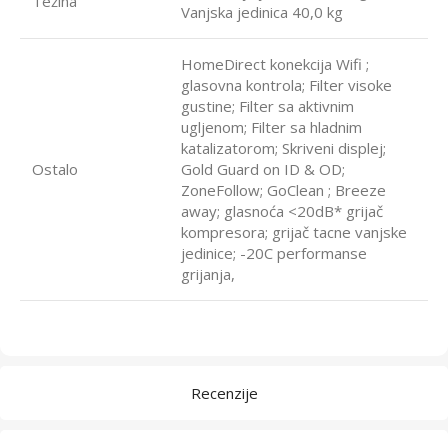
Težina
Vanjska jedinica 40,0 kg
HomeDirect konekcija Wifi ;
glasovna kontrola; Filter visoke
gustine; Filter sa aktivnim
ugljenom; Filter sa hladnim
katalizatorom; Skriveni displej;
Ostalo
Gold Guard on ID & OD;
ZoneFollow; GoClean ; Breeze
away; glasnoća <20dB* grijač
kompresora; grijač tacne vanjske
jedinice; -20C performanse
grijanja,
Recenzije