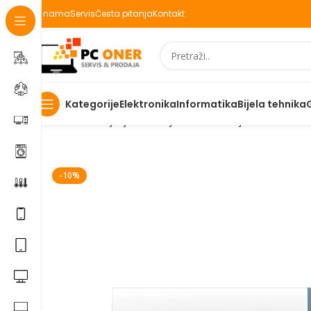
O nama
Servis
Česta pitanja
Kontakt
Elektronika
Informatika
Bijela tehnika
Kategorije
Početna
Grijanje Hlađenje
Klima uređaji
Inverter klim
-10%