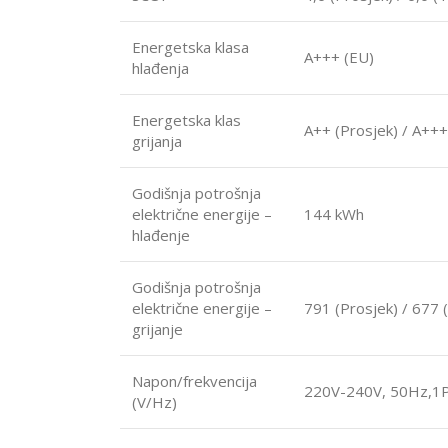
Energetska klasa
A+++ (EU)
hlađenja
Energetska klas
A++ (Prosjek) / A+++ 
grijanja
Godišnja potrošnja
električne energije –
144 kWh
hlađenje
Godišnja potrošnja
električne energije –
791 (Prosjek) / 677 
grijanje
Napon/frekvencija
220V-240V, 50Hz,1
(V/Hz)