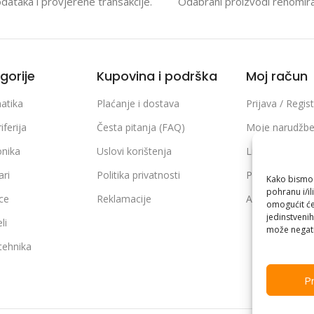
odataka i provjerene transakcije.
Odabrani proizvodi renomir
gorije
Kupovina i podrška
Moj račun
atika
Plaćanje i dostava
Prijava / Regist
iferija
Česta pitanja (FAQ)
Moje narudžb
onika
Uslovi korištenja
Lista želja
ari
Politika privatnosti
Poređenje pro
Kako bismo p
pohranu i/il
ice
Reklamacije
Adrese i podaci
omogućit će
jedinstvenih
li
može negati
 tehnika
Pr