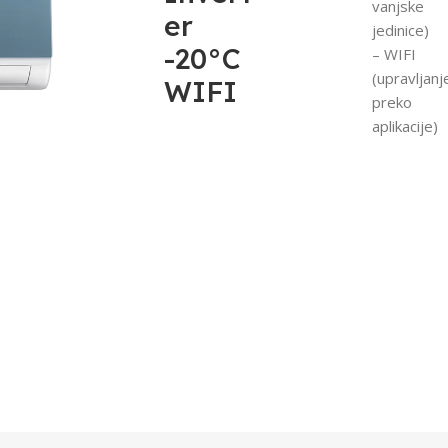
vanjske
er
jedinice)
-20°C
– WIFI
(upravljanj
WIFI
preko
aplikacije)