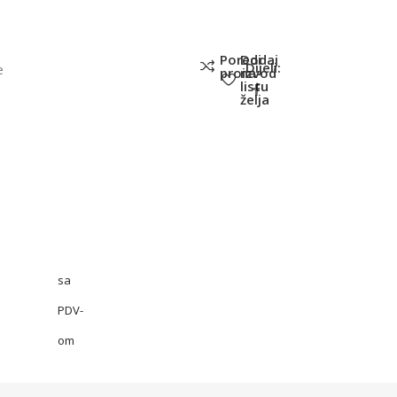
Poredi
Dodaj
Dijeli:
e
proizvod
na
listu
želja
sa
PDV-
om