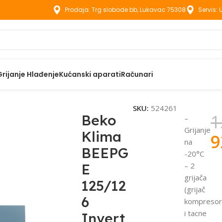
Prodaja: Trg slobode bb, Lukavac 75308
Servis:
Grijanje Hlađenje
Kućanski aparati
Računari
e
Beko Klima BEEPGE 125/126 Inverter -20°C WIFI
SKU:
524261
1
Beko
–
Grijanje
Klima
9
na
BEEPG
-20°C
E
– 2
grijača
125/12
(grijač
6
kompresor
i tacne
Invert