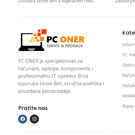
Dostava širom BiH u najkraćem roku.
Zaštita p
Kate
Inform
PC Per
PC ONER je specijalizovan za
Elektr
računare, laptope, komponente i
Račun
profesionalnu IT opremu. Brza
isporuka širom BiH, stručna podrška i
Slušal
pouzdana postprodaja.
Mobite
Bijela
Pratite nas