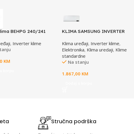
lima BEHPG 240/241
KLIMA SAMSUNG INVERTER
er WIFI
WIND FREE COMFORT VJ
ređaji
,
Inverter klime
Klima uređaji
,
Inverter klime
,
AR60F12C1AWNEU
tanju
Elektronika
,
Klima uredaji
,
Klime
standardne
00
KM
Na stanju
u korpu
1.867,00
KM
Dodaj u korpu
teta
Stručna podrška