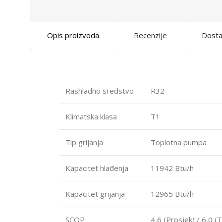
Opis proizvoda
Recenzije
Dost
Rashladno sredstvo
R32
Klimatska klasa
T1
Tip grijanja
Toplotna pumpa
Kapacitet hlađenja
11942 Btu/h
Kapacitet grijanja
12965 Btu/h
SCOP
4,6 (Prosjek) / 6,0 (T