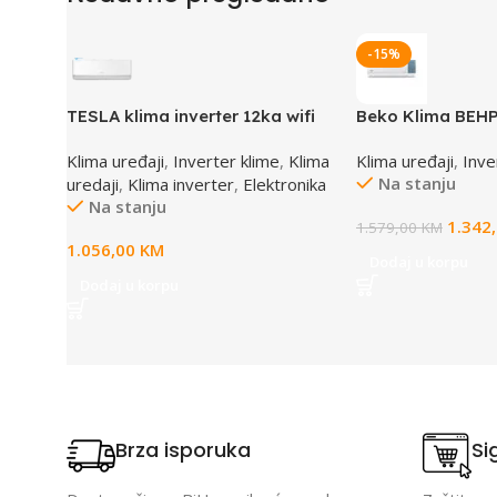
-15%
TESLA klima inverter 12ka wifi
Beko Klima BEHP
Virtuoso AC – TT37AF-1232IAW
Inverter PRO WI
Klima uređaji
,
Inverter klime
,
Klima
Klima uređaji
,
Inve
12ka
Na stanju
uredaji
,
Klima inverter
,
Elektronika
Na stanju
1.342
1.579,00
KM
1.056,00
KM
Dodaj u korpu
Dodaj u korpu
Brza isporuka
Si