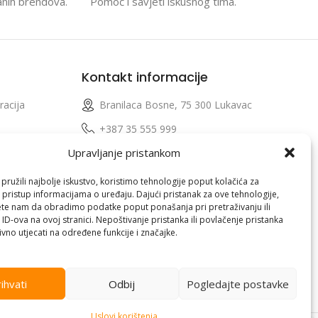
anih brendova.
Pomoć i savjeti iskusnog tima.
Kontakt informacije
racija
Branilaca Bosne, 75 300 Lukavac
e
+387 35 555 999
Upravljanje pristankom
info@pconer.ba
izvoda
ID: 4210115760008
ružili najbolje iskustvo, koristimo tehnologije poput kolačića za
i pristup informacijama o uređaju. Dajući pristanak za ove tehnologije,
 profila
PDV : 210115760008
te nam da obradimo podatke poput ponašanja pri pretraživanju ili
 ID-ova na ovoj stranici. Nepoštivanje pristanka ili povlačenje pristanka
vno utjecati na određene funkcije i značajke.
ihvati
Odbij
Pogledajte postavke
Uslovi korištenja