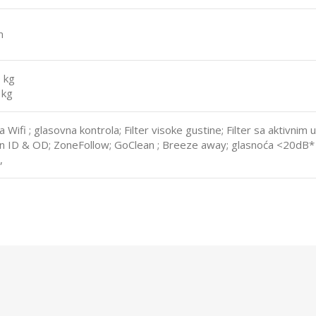
m
9 kg
 kg
Wifi ; glasovna kontrola; Filter visoke gustine; Filter sa aktivnim 
on ID & OD; ZoneFollow; GoClean ; Breeze away; glasnoća <20dB* g
,