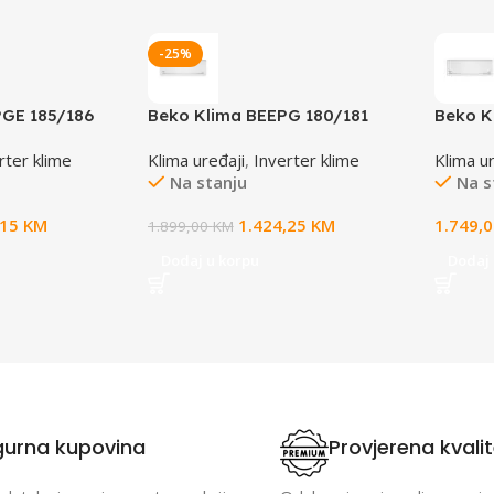
-25%
GE 185/186
Beko Klima BEEPG 180/181
Beko K
FI
Inverter WIFI -20°C
Invert
rter klime
Klima uređaji
,
Inverter klime
Klima u
Na stanju
Na s
,15
KM
1.424,25
KM
1.749,
1.899,00
KM
Dodaj u korpu
Dodaj 
gurna kupovina
Provjerena kvali