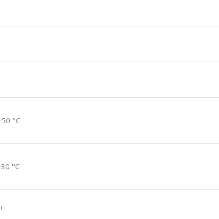
~50 °C
~30 °C
m