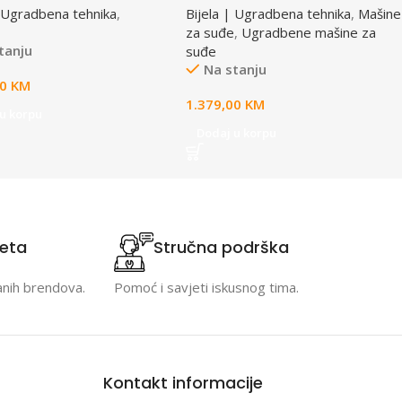
| Ugradbena tehnika
,
Bijela | Ugradbena tehnika
,
Mašine
za suđe
,
Ugradbene mašine za
tanju
suđe
Na stanju
00
KM
1.379,00
KM
u korpu
Dodaj u korpu
teta
Stručna podrška
anih brendova.
Pomoć i savjeti iskusnog tima.
Kontakt informacije