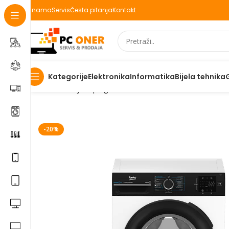
O nama
Servis
Česta pitanja
Kontakt
Elektronika
Informatika
Bijela tehnika
Kategorije
Početna
Bijela | Ugradbena tehnika
Mašine za veš
Be
-20%