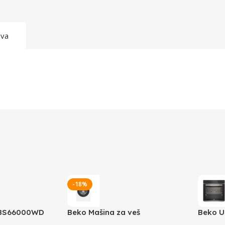
ava
-18%
FBS66000WD
Beko Mašina za veš
Beko U
BM1WFSU36233WPBB
BBIS1