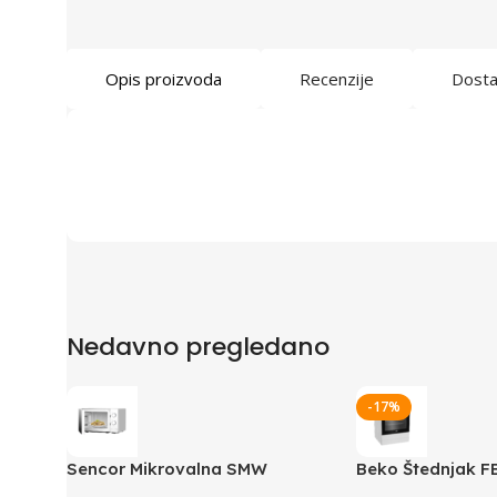
Opis proizvoda
Recenzije
Dost
Nedavno pregledano
-17%
Sencor Mikrovalna SMW
Beko Štednjak 
1718WH