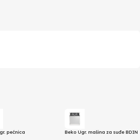
gr. pećnica
Beko Ugr. mašina za suđe BDIN
3400XMSWAE
39640 A