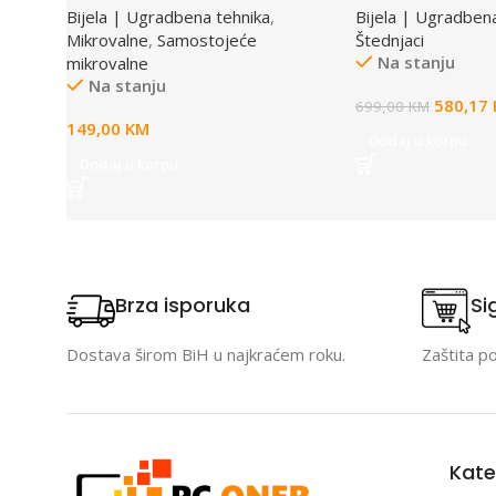
Bijela | Ugradbena tehnika
,
Bijela | Ugradben
Mikrovalne
,
Samostojeće
Štednjaci
Na stanju
mikrovalne
Na stanju
580,17
699,00
KM
149,00
KM
Dodaj u korpu
Dodaj u korpu
Brza isporuka
Si
Dostava širom BiH u najkraćem roku.
Zaštita p
Kate