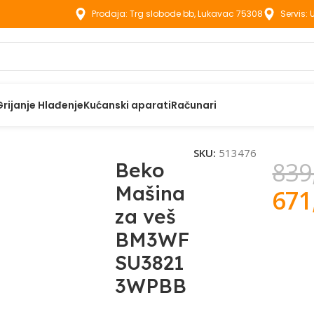
Prodaja: Trg slobode bb, Lukavac 75308
Servis:
Grijanje Hlađenje
Kućanski aparati
Računari
ko Mašina za veš BM3WFSU38213WPBB
SKU:
513476
839
Beko
Mašina
671
za veš
BM3WF
SU3821
3WPBB