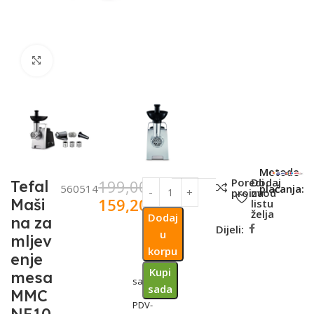
Click to enlarge
SKU:
Metode
Poredi
Dodaj
199,00
KM
Tefal
560514
plaćanja:
proizvod
na
159,20
KM
Maši
listu
želja
Dodaj
na za
Dijeli:
u
mljev
korpu
enje
Kupi
mesa
sa
sada
MMC
PDV-