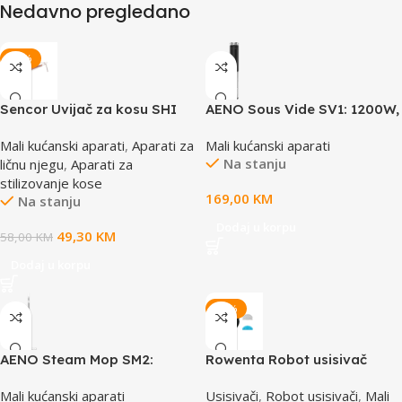
Nedavno pregledano
-15%
Sencor Uvijač za kosu SHI
AENO Sous Vide SV1: 1200W,
4700GD WAVEMAKER
4 Automatic programs,
Mali kućanski aparati
,
Aparati za
Mali kućanski aparati
Temperature adjustment,
Na stanju
ličnu njegu
,
Aparati za
Timer, Touch screen, LCD-
stilizovanje kose
display, IPX7 Water Proof
169,00
KM
Na stanju
Dodaj u korpu
49,30
KM
58,00
KM
Dodaj u korpu
-20%
AENO Steam Mop SM2:
Rowenta Robot usisivač
1200W, 130°C, IPX4, Tank
RR87C5WH
Mali kućanski aparati
Usisivači
,
Robot usisivači
,
Mali
Volume 275mL, 3 steam