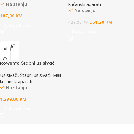
Na stanju
kućanski aparati
modes, self-standing
Na stanju
187,00
KM
351,20
KM
439,00
KM
Dodaj u korpu
Dodaj u korpu
Rowenta Štapni usisivač
RH9C71E0 X-FORCE FLEX
Usisivači
,
Štapni usisivači
,
Mali
16.60
kućanski aparati
Na stanju
1.299,00
KM
Dodaj u korpu