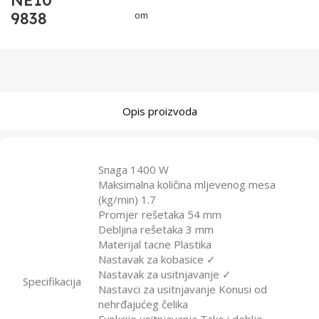
NE10
9838
om
Opis proizvoda
Snaga 1400 W
Maksimalna količina mljevenog mesa
(kg/min) 1.7
Promjer rešetaka 54 mm
Debljina rešetaka 3 mm
Materijal tacne Plastika
Nastavak za kobasice ✓
Nastavak za usitnjavanje ✓
Specifikacija
Nastavci za usitnjavanje Konusi od
nehrđajućeg čelika