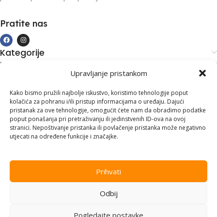
Pratite nas
Kategorije
Kupovina i podrška
Upravljanje pristankom
Moj račun
Kontakt informacije
Kako bismo pružili najbolje iskustvo, koristimo tehnologije poput
kolačića za pohranu i/ili pristup informacijama o uređaju. Dajući
Branilaca Bosne, 75 300 Lukavac
pristanak za ove tehnologije, omogućit ćete nam da obradimo podatke
poput ponašanja pri pretraživanju ili jedinstvenih ID-ova na ovoj
+387 35 555 999
stranici. Nepoštivanje pristanka ili povlačenje pristanka može negativno
utjecati na određene funkcije i značajke.
info@pconer.ba
ID: 4210115760008
Prihvati
PDV : 210115760008
Odbij
Copyright © 2025
PC ONER
, sva prava zadržana. Design by
ED-
Vision
.
Pogledajte postavke