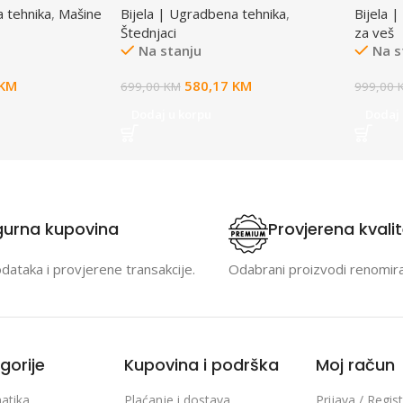
a tehnika
,
Mašine
Bijela | Ugradbena tehnika
,
Bijela 
Štednjaci
za veš
Na stanju
Na s
KM
580,17
KM
699,00
KM
999,00
Dodaj u korpu
Dodaj 
gurna kupovina
Provjerena kvali
odataka i provjerene transakcije.
Odabrani proizvodi renomir
gorije
Kupovina i podrška
Moj račun
atika
Plaćanje i dostava
Prijava / Regist