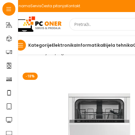
O nama
Servis
Česta pitanja
Kontakt
Elektronika
Informatika
Bijela tehnika
Kategorije
Početna
Bijela | Ugradbena tehnika
Mašine za suđe
U
-18%