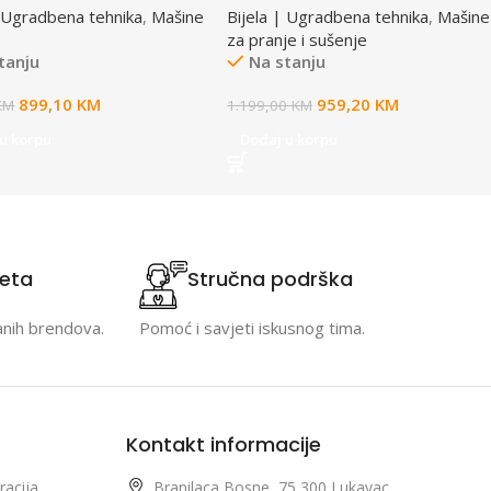
| Ugradbena tehnika
,
Mašine
Bijela | Ugradbena tehnika
,
Mašine
za pranje i sušenje
tanju
Na stanju
899,10
KM
959,20
KM
KM
1.199,00
KM
u korpu
Dodaj u korpu
teta
Stručna podrška
anih brendova.
Pomoć i savjeti iskusnog tima.
Kontakt informacije
racija
Branilaca Bosne, 75 300 Lukavac