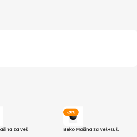
-20%
ašina za veš
Beko Mašina za veš+suš.
FP10722
BM5DFT48447W