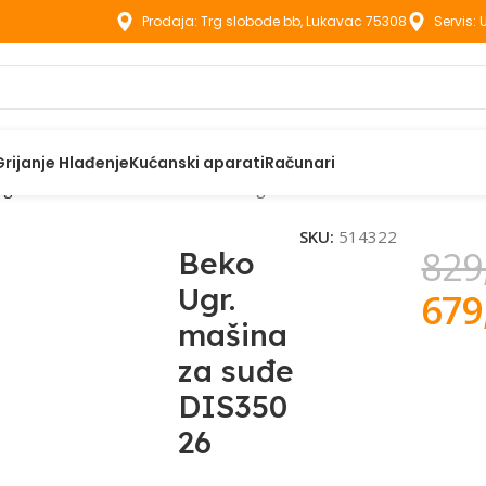
Prodaja: Trg slobode bb, Lukavac 75308
Servis:
Grijanje Hlađenje
Kućanski aparati
Računari
gradbene mašine za suđe
Beko Ugr. mašina za suđe DIS35026
SKU:
514322
829
Beko
Ugr.
679
mašina
za suđe
DIS350
26