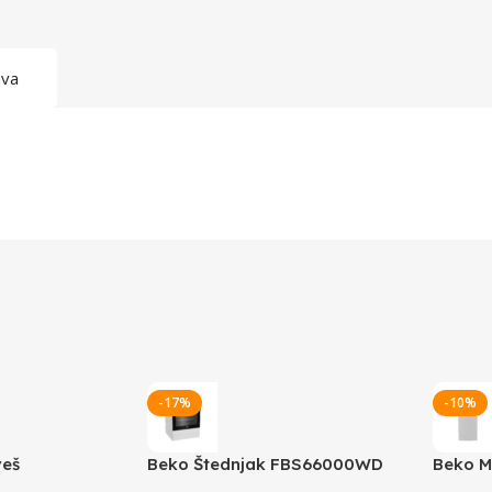
ava
-17%
-10%
veš
Beko Štednjak FBS66000WD
Beko M
BTL1W