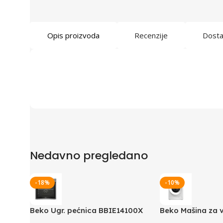
Opis proizvoda
Recenzije
Dost
Nedavno pregledano
-18%
-10%
Beko Ugr. pećnica BBIE14100X
Beko Mašina za 
B1WFM2721WEE