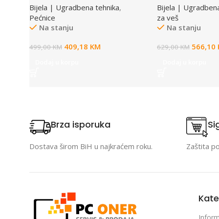
Bijela | Ugradbena tehnika
,
Bijela | Ugradben
Pećnice
za veš
Na stanju
Na stanju
409,18
KM
566,10
499,00
KM
629,00
KM
Dodaj u korpu
Dodaj u korpu
Brza isporuka
Si
Dostava širom BiH u najkraćem roku.
Zaštita p
Kate
Inform