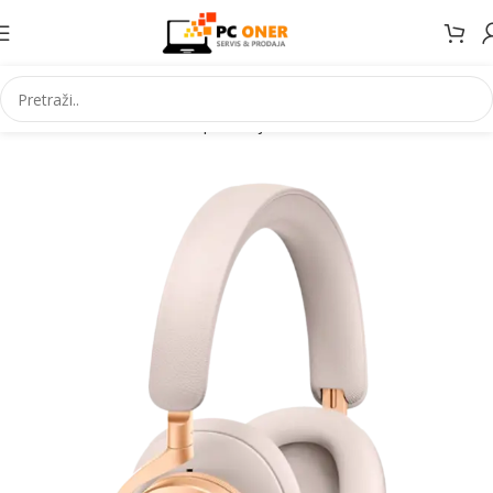
Početna
Informatika
PC periferija
Slušalice