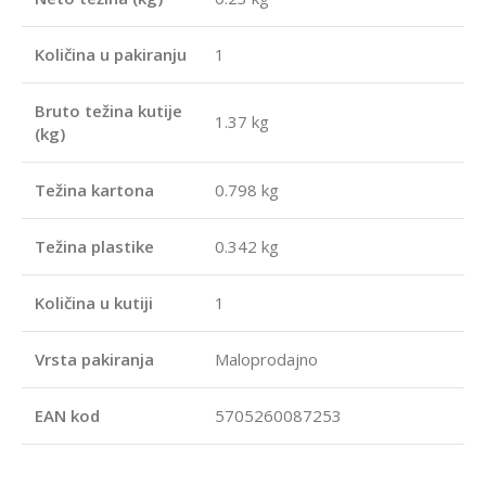
Količina u pakiranju
1
Bruto težina kutije
1.37 kg
(kg)
Težina kartona
0.798 kg
Težina plastike
0.342 kg
Količina u kutiji
1
Vrsta pakiranja
Maloprodajno
EAN kod
5705260087253