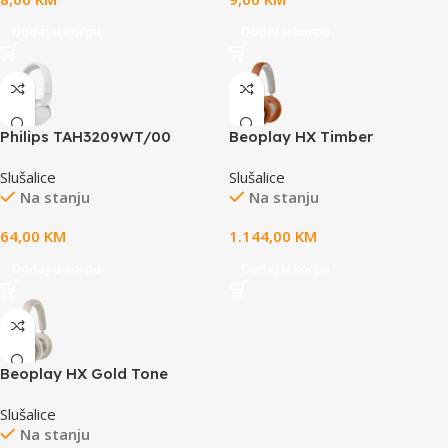
Dodaj u korpu
Dodaj u korpu
Philips TAH3209WT/00
Beoplay HX Timber
Bluetooth On-ear wireless
Slušalice
Slušalice
headphones, white
Na stanju
Na stanju
64,00
KM
1.144,00
KM
Dodaj u korpu
Dodaj u korpu
Beoplay HX Gold Tone
Slušalice
Na stanju