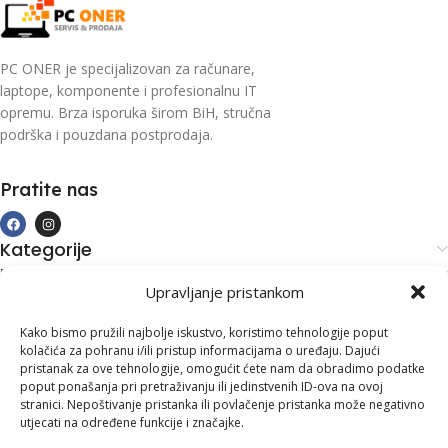
PC ONER je specijalizovan za računare,
laptope, komponente i profesionalnu IT
opremu. Brza isporuka širom BiH, stručna
podrška i pouzdana postprodaja.
Pratite nas
Kategorije
Kupovina i podrška
Upravljanje pristankom
Moj račun
Kontakt informacije
Kako bismo pružili najbolje iskustvo, koristimo tehnologije poput
kolačića za pohranu i/ili pristup informacijama o uređaju. Dajući
Branilaca Bosne, 75 300 Lukavac
pristanak za ove tehnologije, omogućit ćete nam da obradimo podatke
poput ponašanja pri pretraživanju ili jedinstvenih ID-ova na ovoj
+387 35 555 999
stranici. Nepoštivanje pristanka ili povlačenje pristanka može negativno
utjecati na određene funkcije i značajke.
info@pconer.ba