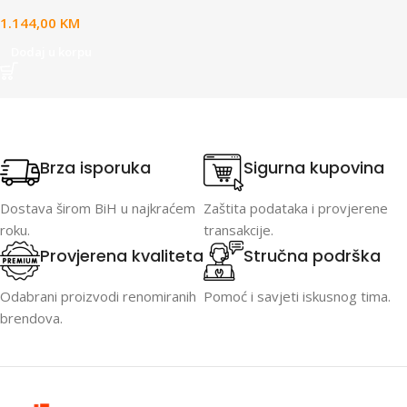
1.144,00
KM
Dodaj u korpu
Brza isporuka
Sigurna kupovina
Dostava širom BiH u najkraćem
Zaštita podataka i provjerene
roku.
transakcije.
Provjerena kvaliteta
Stručna podrška
Odabrani proizvodi renomiranih
Pomoć i savjeti iskusnog tima.
brendova.