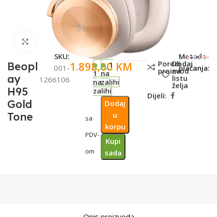
Click to enlarge
SKU:
Metode
Poredi
Dodaj
1.898,00
KM
Beopl
1
001-
plaćanja:
proizvod
na
1
na
ay
listu
1266106
na
zalihi
želja
H95
zalihi
Dijeli:
Gold
Dodaj
Tone
u
sa
korpu
PDV-
Kupi
om
sada
Opis proizvoda