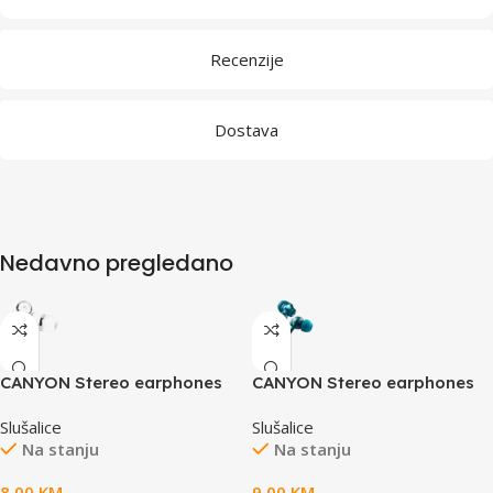
Recenzije
Dostava
Nedavno pregledano
CANYON Stereo earphones
CANYON Stereo earphones
with microphone, White
with microphone, metallic
Slušalice
Slušalice
shell, 1.2M, blue-green
Na stanju
Na stanju
8,00
KM
9,00
KM