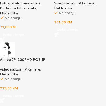
Fotoaparati i camcorderi
,
Video nadzor
,
IP kamere
,
case, E0412112
camera
Dodaci za fotoaparate
,
Elektronika
Na stanju
Elektronika
Na stanju
161,00
KM
21,00
KM
Dodaj u korpu
Dodaj u korpu
Airlive IP-200PHD POE IP
camera
Video nadzor
,
IP kamere
,
Elektronika
Na stanju
219,00
KM
Dodaj u korpu