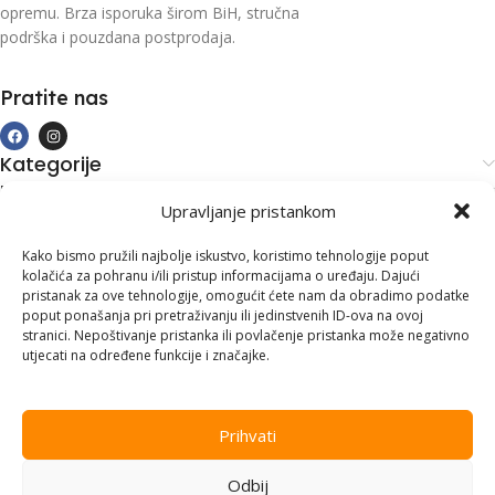
opremu. Brza isporuka širom BiH, stručna
podrška i pouzdana postprodaja.
Pratite nas
Kategorije
Kupovina i podrška
Upravljanje pristankom
Moj račun
Kontakt informacije
Kako bismo pružili najbolje iskustvo, koristimo tehnologije poput
kolačića za pohranu i/ili pristup informacijama o uređaju. Dajući
Branilaca Bosne, 75 300 Lukavac
pristanak za ove tehnologije, omogućit ćete nam da obradimo podatke
poput ponašanja pri pretraživanju ili jedinstvenih ID-ova na ovoj
+387 35 555 999
stranici. Nepoštivanje pristanka ili povlačenje pristanka može negativno
utjecati na određene funkcije i značajke.
info@pconer.ba
ID: 4210115760008
Prihvati
PDV : 210115760008
Odbij