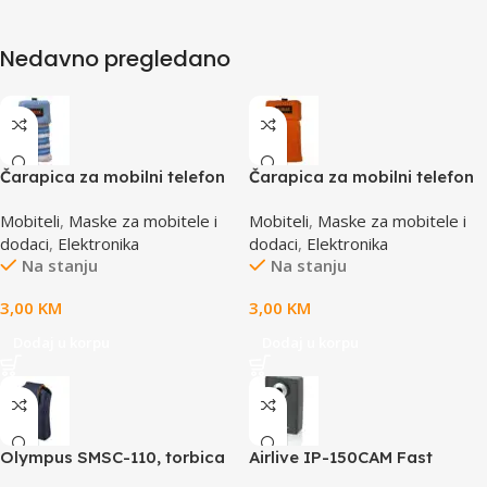
Nedavno pregledano
Čarapica za mobilni telefon
Čarapica za mobilni telefon
SBOX MCF-S13 plavo-bijela
SBOX MCF-S2 narandžasta
Mobiteli
,
Maske za mobitele i
Mobiteli
,
Maske za mobitele i
65x100mm
65x100mm
dodaci
,
Elektronika
dodaci
,
Elektronika
Na stanju
Na stanju
3,00
KM
3,00
KM
Dodaj u korpu
Dodaj u korpu
Olympus SMSC-110, torbica
Airlive IP-150CAM Fast
za VG aparate, smart soft
Ethernet Dual Stream IP