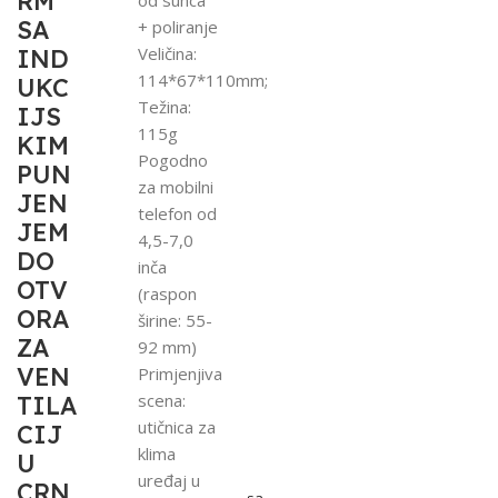
RM
SA
+ poliranje
Veličina:
IND
114*67*110mm;
UKC
Težina:
IJS
115g
KIM
Pogodno
PUN
za mobilni
JEN
telefon od
JEM
4,5-7,0
DO
inča
OTV
(raspon
ORA
širine: 55-
ZA
92 mm)
VEN
Primjenjiva
scena:
TILA
utičnica za
CIJ
klima
U
uređaj u
CRN
sa