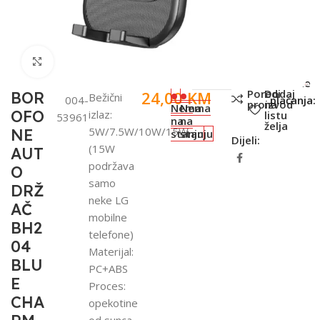
Click to enlarge
SKU:
Metode
Poredi
Dodaj
24,00
KM
BOR
Bežični
004-
plaćanja:
proizvod
na
Nema
Nema
OFO
izlaz:
listu
53961
na
na
želja
5W/7.5W/10W/15W
NE
stanju
stanju
Dijeli:
(15W
AUT
podržava
O
samo
DRŽ
neke LG
AČ
mobilne
BH2
telefone)
04
Materijal:
BLU
PC+ABS
E
Proces:
CHA
opekotine
od sunca