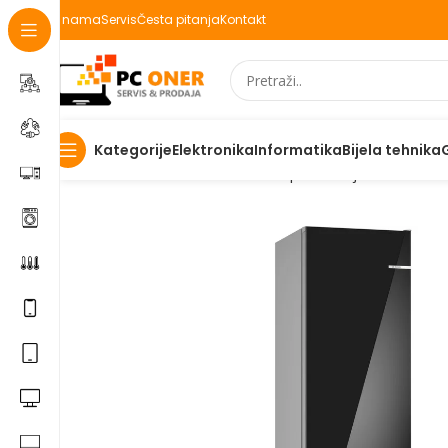
O nama
Servis
Česta pitanja
Kontakt
Elektronika
Informatika
Bijela tehnika
Kategorije
Početna
Elektronika
Kućanski aparati i bijela tehnika
B