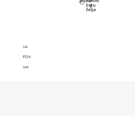
proizvod
na
listu
želja
sa
PDV-
om