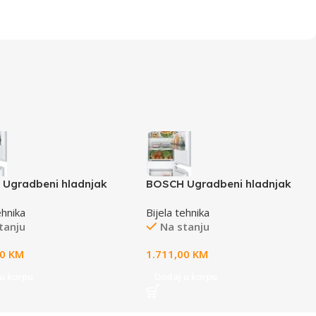
Ugradbeni hladnjak
BOSCH Ugradbeni hladnjak
| LowFrost, A++(E), DE,
Serie 4| LowFrost, A++(E), DE,
ehnika
Bijela tehnika
 Z:76L, 177CM, 35dB
H:200L, Z:70L, 177CM, 35dB
tanju
Na stanju
00
KM
1.711,00
KM
u korpu
Dodaj u korpu