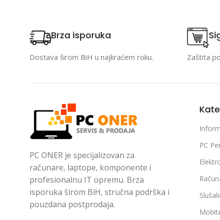
Brza isporuka
Si
Dostava širom BiH u najkraćem roku.
Zaštita p
Kate
Inform
PC Per
PC ONER je specijalizovan za
Elektr
računare, laptope, komponente i
Račun
profesionalnu IT opremu. Brza
isporuka širom BiH, stručna podrška i
Slušal
pouzdana postprodaja.
Mobite