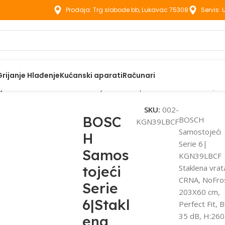
Prodaja: Trg slobode bb, Lukavac 75308
Servis:
Grijanje Hlađenje
Kućanski aparati
Računari
ijela tehnika
BOSCH Samostojeći Serie 6|Staklena vrata CRNA, No
SKU:
002-
BOSC
BOSCH
KGN39LBCF
Samostojeći
H
Serie 6|
Samos
KGN39LBCF
tojeći
Staklena vrat
CRNA, NoFro
Serie
203X60 cm,
6|Stakl
Perfect Fit, 
35 dB, H:260
ena