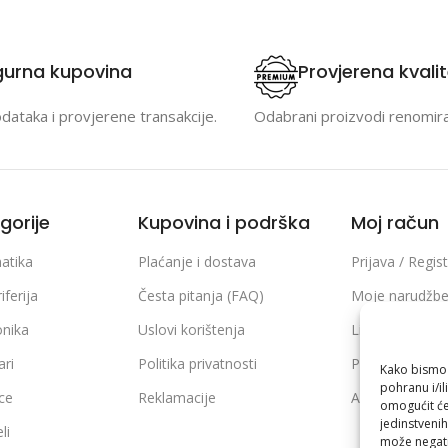
gurna kupovina
Provjerena kvali
odataka i provjerene transakcije.
Odabrani proizvodi renomir
gorije
Kupovina i podrška
Moj račun
atika
Plaćanje i dostava
Prijava / Regist
iferija
Česta pitanja (FAQ)
Moje narudžb
onika
Uslovi korištenja
Lista želja
ari
Politika privatnosti
Poređenje pro
Kako bismo p
pohranu i/il
ice
Reklamacije
Adrese i podaci
omogućit će
jedinstvenih
li
može negati