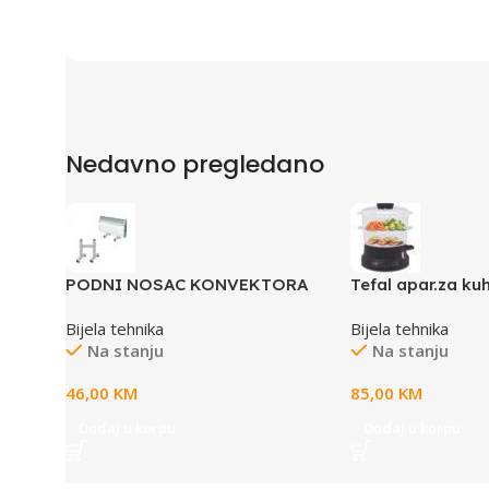
Nedavno pregledano
PODNI NOSAC KONVEKTORA
Tefal apar.za ku
ELDALUX
Mini Compact BP
Bijela tehnika
Bijela tehnika
Na stanju
Na stanju
46,00
KM
85,00
KM
Dodaj u korpu
Dodaj u korpu