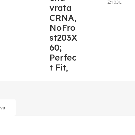
Z:103L,
vrata
CRNA,
NoFro
st203X
60;
Perfec
t Fit,
ava