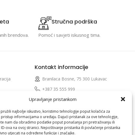
teta
Stručna podrška
anih brendova.
Pomoć i savjeti iskusnog tima.
Kontakt informacije
racija
Branilaca Bosne, 75 300 Lukavac
e
+387 35 555 999
Upravljanje pristankom
info@pconer.ba
izvoda
ID: 4210115760008
ružili najbolje iskustvo, koristimo tehnologije poput kolačića za
i pristup informacijama o uređaju. Dajući pristanak za ove tehnologije,
 profila
PDV : 210115760008
te nam da obradimo podatke poput ponašanja pri pretraživanju ili
 ID-ova na ovoj stranici. Nepoštivanje pristanka ili povlačenje pristanka
vno utjecati na određene funkcije i značajke.