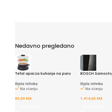
Nedavno pregledano
Tefal apar.za kuhanje na paru
BOSCH Samostoj
Mini Compact BPA free
hladnjakSerie | 4,
Bijela tehnika
Bijela tehnika
CRNA,308L,H:214
Na stanju
Na stanju
85,00
KM
1.414,00
KM
Dodaj u korpu
Dodaj u korpu