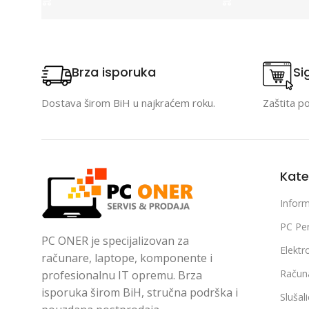
Brza isporuka
Si
Dostava širom BiH u najkraćem roku.
Zaštita p
Kate
Inform
PC Per
PC ONER je specijalizovan za
Elektr
računare, laptope, komponente i
Račun
profesionalnu IT opremu. Brza
isporuka širom BiH, stručna podrška i
Slušal