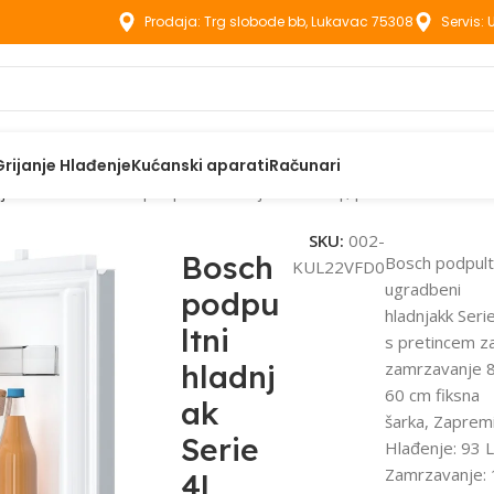
Prodaja: Trg slobode bb, Lukavac 75308
Servis:
Grijanje Hlađenje
Kućanski aparati
Računari
ijela tehnika
Bosch podpultni hladnjak Serie 4|, pretinac za zamr
SKU:
002-
Bosch
Bosch podpult
KUL22VFD0
ugradbeni
podpu
hladnjakk Seri
ltni
s pretincem z
hladnj
zamrzavanje 8
60 cm fiksna
ak
šarka, Zapremi
Serie
Hlađenje: 93 L
Zamrzavanje: 
4|,