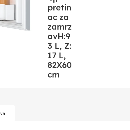
pretin
ac za
zamrz
avH:9
3 L, Z:
17 L,
82X60
cm
ava