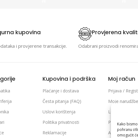
gurna kupovina
Provjerena kvali
odataka i provjerene transakcije.
Odabrani proizvodi renomir
gorije
Kupovina i podrška
Moj račun
atika
Plaćanje i dostava
Prijava / Regist
iferija
Česta pitanja (FAQ)
Moje narudžb
onika
Uslovi korištenja
Lista želja
ari
Politika privatnosti
Poređenje pro
Kako bismo p
pohranu i/il
ice
Reklamacije
Adrese i podaci
omogućit će