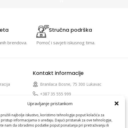
teta
Stručna podrška
anih brendova.
Pomoć i savjeti iskusnog tima.
Kontakt informacije
racija
Branilaca Bosne, 75 300 Lukavac
e
+387 35 555 999
Upravljanje pristankom
info@pconer.ba
izvoda
ID: 4210115760008
ružili najbolje iskustvo, koristimo tehnologije poput kolačića za
i pristup informacijama o uređaju. Dajući pristanak za ove tehnologije,
 profila
PDV : 210115760008
te nam da obradimo podatke poput ponašanja pri pretraživanju ili