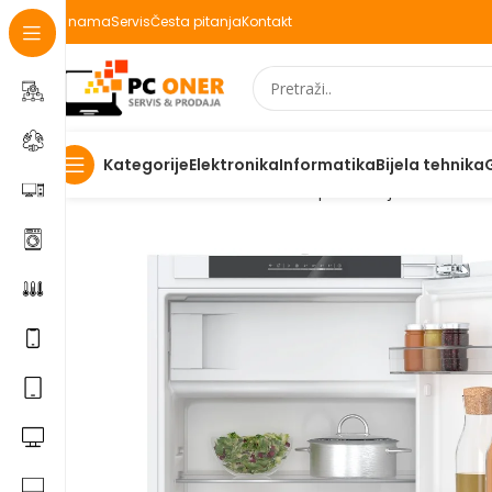
O nama
Servis
Česta pitanja
Kontakt
Elektronika
Informatika
Bijela tehnika
Kategorije
Početna
Elektronika
Kućanski aparati i bijela tehnika
B