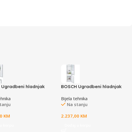
Ugradbeni hladnjak
BOSCH Ugradbeni hladnjak
| LowFrost, A++(E), DE,
Serie 6|, LowFrost (E), DE,
ehnika
Bijela tehnika
 Z:76L, 177CM, 35dB
H:192L, Z:74L, 177CM, 36dB
tanju
Na stanju
00
KM
2.237,00
KM
u korpu
Dodaj u korpu