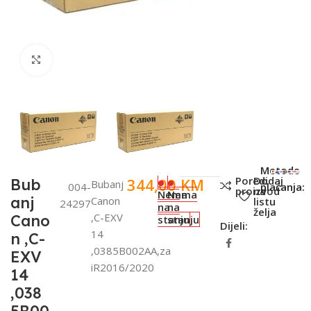
Click to enlarge
SKU:
Metode
Poredi
Dodaj
344,00
KM
Bub
Bubanj
004-
plaćanja:
proizvod
na
Nema
Nema
anj
Canon
listu
24297
na
na
želja
,C-EXV
Cano
stanju
stanju
Dijeli:
14
n ,C-
,0385B002AA,za
EXV
iR2016/2020
14
,038