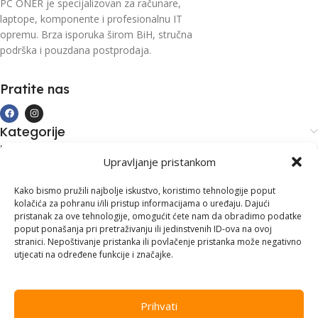
PC ONER je specijalizovan za računare,
laptope, komponente i profesionalnu IT
opremu. Brza isporuka širom BiH, stručna
podrška i pouzdana postprodaja.
Pratite nas
Kategorije
Kupovina i podrška
Upravljanje pristankom
Moj račun
Kontakt informacije
Kako bismo pružili najbolje iskustvo, koristimo tehnologije poput
kolačića za pohranu i/ili pristup informacijama o uređaju. Dajući
Branilaca Bosne, 75 300 Lukavac
pristanak za ove tehnologije, omogućit ćete nam da obradimo podatke
poput ponašanja pri pretraživanju ili jedinstvenih ID-ova na ovoj
+387 35 555 999
stranici. Nepoštivanje pristanka ili povlačenje pristanka može negativno
utjecati na određene funkcije i značajke.
info@pconer.ba
ID: 4210115760008
Prihvati
PDV : 210115760008