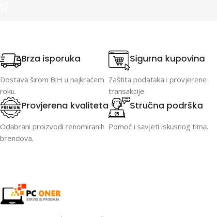
Brza isporuka
Sigurna kupovina
Dostava širom BiH u najkraćem
Zaštita podataka i provjerene
roku.
transakcije.
Provjerena kvaliteta
Stručna podrška
Odabrani proizvodi renomiranih
Pomoć i savjeti iskusnog tima.
brendova.