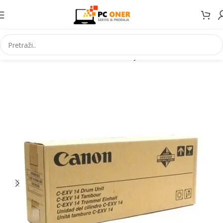
Početna
Informatika
Potrošni materijal
Toneri