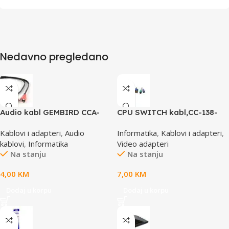
Nedavno pregledano
Audio kabl GEMBIRD CCA-
CPU SWITCH kabl,CC-138-
458, 3,5mm stereo to 2
6,25M/15M+6M+6M, GEMBIRD
Kablovi i adapteri
,
Audio
Informatika
,
Kablovi i adapteri
,
phono, 1,5m
kablovi
,
Informatika
Video adapteri
Na stanju
Na stanju
4,00
KM
7,00
KM
Dodaj u korpu
Dodaj u korpu