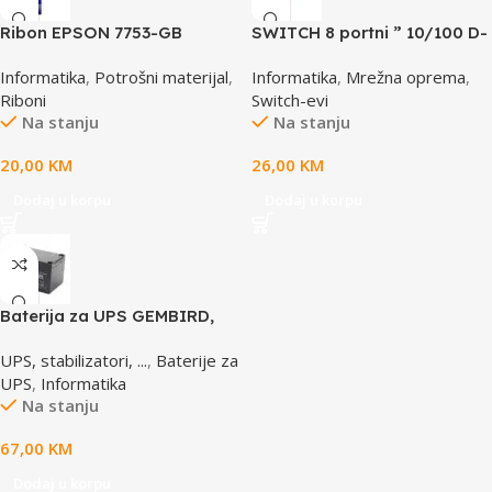
Ribon EPSON 7753-GB
SWITCH 8 portni ” 10/100 D-
S015021, LQ 300 350
LINK, DES-1008D
Informatika
,
Potrošni materijal
,
Informatika
,
Mrežna oprema
,
/4X0/5X0/8X0 (A4)S015633
Riboni
Switch-evi
Na stanju
Na stanju
20,00
KM
26,00
KM
Dodaj u korpu
Dodaj u korpu
Baterija za UPS GEMBIRD,
12V 12 AH BAT-12V12AH
UPS, stabilizatori, ...
,
Baterije za
UPS
,
Informatika
Na stanju
67,00
KM
Dodaj u korpu