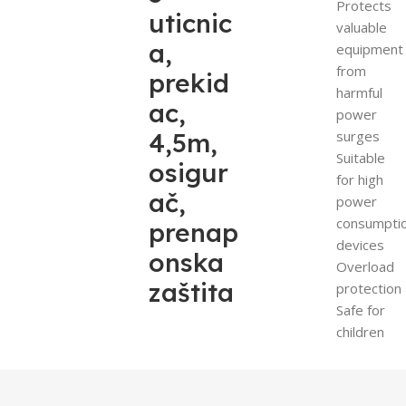
Protects
uticnic
valuable
a,
equipment
from
prekid
harmful
ac,
power
4,5m,
surges
Suitable
osigur
for high
ač,
power
consumpti
prenap
devices
onska
Overload
zaštita
protection
Safe for
children