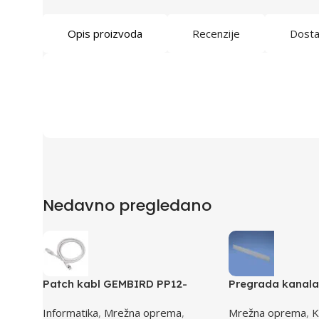
Opis proizvoda
Recenzije
Dost
Nedavno pregledano
Patch kabl GEMBIRD PP12-
Pregrada kanal
0.5M, 0,5m, cat.5e, grey
TGDW2
Informatika
,
Mrežna oprema
,
Mrežna oprema
,
K