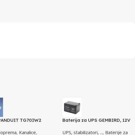
 PANDUIT TG70IW2
Baterija za UPS GEMBIRD, 12V
12 AH BAT-12V12AH
 oprema
,
Kanalice
,
UPS, stabilizatori, ...
,
Baterije za