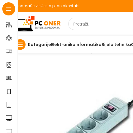
O nama
Servis
Česta pitanja
Kontakt
Elektronika
Informatika
Bijela tehnika
Kategorije
Početna
Informatika
Kablovi i adapteri
Produžni kablov