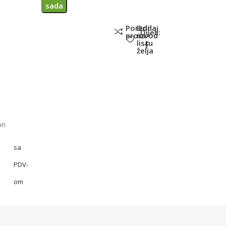
sada
Poredi
Dodaj
Dijeli:
proizvod
na
listu
želja
on
sa
PDV-
om