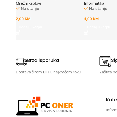
Mrežni kablovi
Informatika
Na stanju
Na stanju
2,00
KM
4,00
KM
Dodaj u korpu
Dodaj u korpu
Brza isporuka
Si
Dostava širom BiH u najkraćem roku.
Zaštita p
Kate
Inform