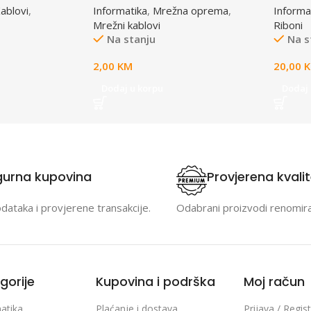
ablovi
,
Informatika
,
Mrežna oprema
,
Informa
male
(A4)S0
Mrežni kablovi
Riboni
Na stanju
Na s
2,00
KM
20,00
Dodaj u korpu
Dodaj 
gurna kupovina
Provjerena kvali
odataka i provjerene transakcije.
Odabrani proizvodi renomir
gorije
Kupovina i podrška
Moj račun
atika
Plaćanje i dostava
Prijava / Regist