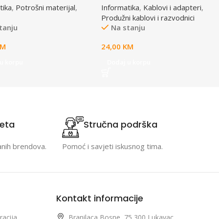
tika
,
Potrošni materijal
,
Informatika
,
Kablovi i adapteri
,
15633
osigurač, prenaponska zaštita
Produžni kablovi i razvodnici
tanju
Na stanju
KM
24,00
KM
u korpu
Dodaj u korpu
teta
Stručna podrška
anih brendova.
Pomoć i savjeti iskusnog tima.
Kontakt informacije
racija
Branilaca Bosne, 75 300 Lukavac