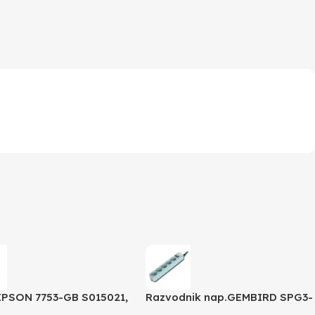
EPSON 7753-GB S015021,
Razvodnik nap.GEMBIRD SPG3-
 350 /4X0/5X0/8X0
B-10C, 5 utičnica, prekidač,3m,