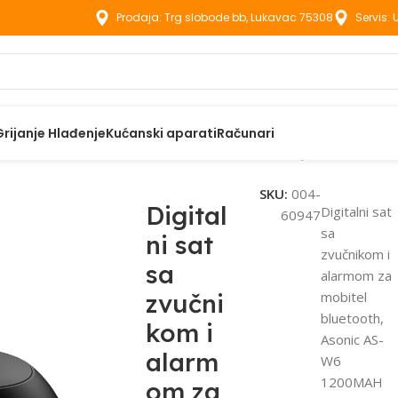
Prodaja: Trg slobode bb, Lukavac 75308
Servis:
Grijanje Hlađenje
Kućanski aparati
Računari
ni sat sa zvučnikom i alarmom za mobitel bluetooth, Asonic AS-
SKU:
004-
Digital
Digitalni sat
60947
sa
ni sat
zvučnikom i
sa
alarmom za
zvučni
mobitel
bluetooth,
kom i
Asonic AS-
alarm
W6
1200MAH
om za