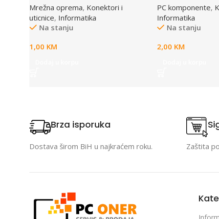
Mrežna oprema
,
Konektori i
PC komponente
,
K
1x female to 2x 
uticnice
,
Informatika
Informatika
Na stanju
Na stanju
1,00
KM
2,00
KM
Dodaj u korpu
Dodaj u korpu
Brza isporuka
Si
Dostava širom BiH u najkraćem roku.
Zaštita p
Kate
Inform