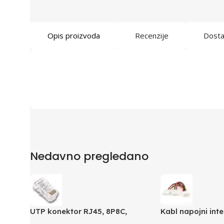
Opis proizvoda
Recenzije
Dost
Nedavno pregledano
UTP konektor RJ45, 8P8C,
Kabl napojni inte
cat5e
GEMBIRD CC-PSU