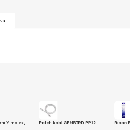
ava
rni Y molex,
Patch kabl GEMBIRD PP12-
Ribon 
-1 molex 4pin
0.5M, 0,5m, cat.5e, grey
LQ 300