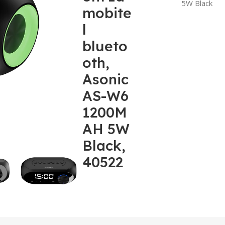
5W Black
mobite
l
blueto
oth,
Asonic
AS-W6
1200M
AH 5W
Black,
40522