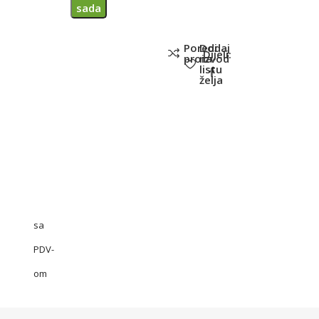
sada
Poredi
Dodaj
Dijeli:
proizvod
na
listu
želja
sa
PDV-
om