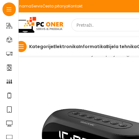
O nama
Servis
Česta pitanja
Kontakt
Elektronika
Informatika
Bijela tehnika
Kategorije
Početna
Informatika
USB uredaji
USB punjaci
Digital