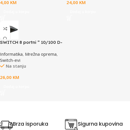
4,00
KM
24,00
KM
Dodaj u korpu
Dodaj u korpu
SWITCH 8 portni ” 10/100 D-
LINK, DES-1008D
Informatika
,
Mrežna oprema
,
Switch-evi
Na stanju
26,00
KM
Dodaj u korpu
Brza isporuka
Sigurna kupovina