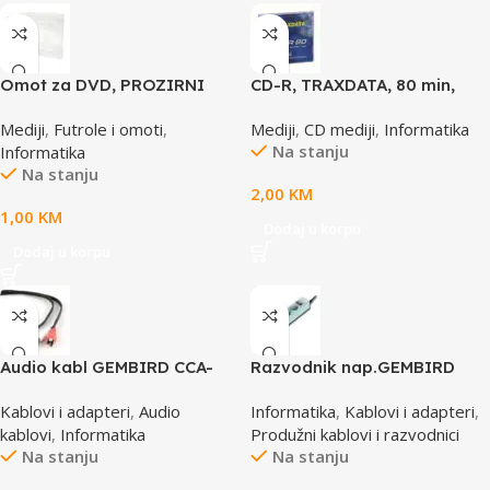
Omot za DVD, PROZIRNI
CD-R, TRAXDATA, 80 min,
14mm, DVD-1P
52X, SLIMBOX
Mediji
,
Futrole i omoti
,
Mediji
,
CD mediji
,
Informatika
Na stanju
Informatika
Na stanju
2,00
KM
1,00
KM
Dodaj u korpu
Dodaj u korpu
Audio kabl GEMBIRD CCA-
Razvodnik nap.GEMBIRD
458, 3,5mm stereo to 2
SPG3-B-10C, 5 utičnica,
Kablovi i adapteri
,
Audio
Informatika
,
Kablovi i adapteri
,
phono, 1,5m
prekidač,3m, osigurač,
kablovi
,
Informatika
Produžni kablovi i razvodnici
prenaponska zaštita
Na stanju
Na stanju