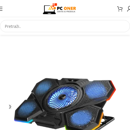
Početna
Informatika
Racunari
Dodaci za notebook