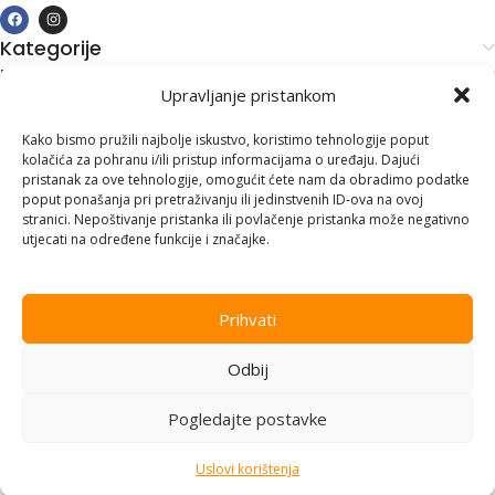
Kategorije
Kupovina i podrška
Upravljanje pristankom
Moj račun
Kontakt informacije
Kako bismo pružili najbolje iskustvo, koristimo tehnologije poput
kolačića za pohranu i/ili pristup informacijama o uređaju. Dajući
Branilaca Bosne, 75 300 Lukavac
pristanak za ove tehnologije, omogućit ćete nam da obradimo podatke
poput ponašanja pri pretraživanju ili jedinstvenih ID-ova na ovoj
+387 35 555 999
stranici. Nepoštivanje pristanka ili povlačenje pristanka može negativno
utjecati na određene funkcije i značajke.
info@pconer.ba
ID: 4210115760008
Prihvati
PDV : 210115760008
Odbij
Copyright © 2025
PC ONER
, sva prava zadržana. Design by
ED-
Vision
.
Pogledajte postavke
Uslovi korištenja