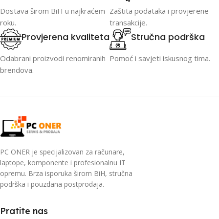
Dostava širom BiH u najkraćem
Zaštita podataka i provjerene
roku.
transakcije.
Provjerena kvaliteta
Stručna podrška
Odabrani proizvodi renomiranih
Pomoć i savjeti iskusnog tima.
brendova.
PC ONER je specijalizovan za računare,
laptope, komponente i profesionalnu IT
opremu. Brza isporuka širom BiH, stručna
podrška i pouzdana postprodaja.
Pratite nas