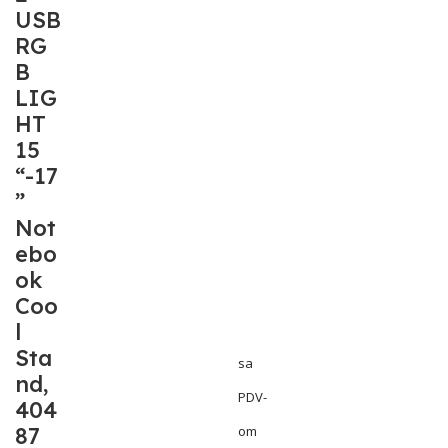
USB
RG
B
LIG
HT
15
“-17
”
Not
ebo
ok
Coo
l
Sta
sa
nd,
PDV-
404
87
om