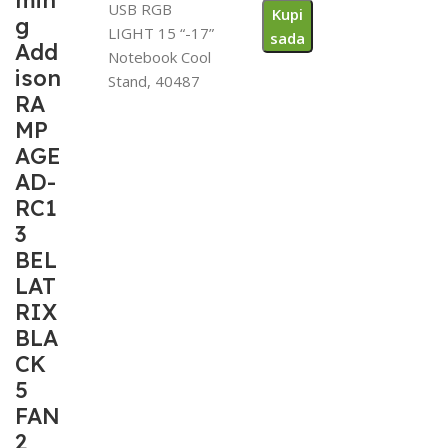
min
USB RGB
Kupi
g
LIGHT 15 “-17”
sada
Add
Notebook Cool
ison
Stand, 40487
RA
MP
AGE
AD-
RC1
3
BEL
LAT
RIX
BLA
CK
5
FAN
2