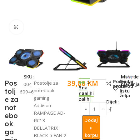
Click to enlarge
SKU:
Metode
Poredi
Dodaj
39,00
KM
Pos
5
Postolje za
004-
plaćanja
proizvod
na
5
na
tolj
notebook
listu
60946
na
zalihi
želja
gaming
e za
zalihi
Dijeli:
Addison
not
RAMPAGE AD-
ebo
Dodaj
RC13
ok
u
BELLATRIX
ga
korpu
BLACK 5 FAN 2