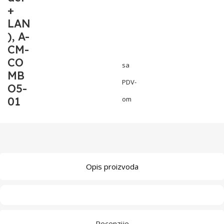
+
LAN
), A-
CM-
CO
sa
MB
PDV-
O5-
01
om
Opis proizvoda
Recenzije