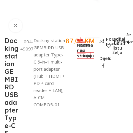
Click to enlarge
SKU:
Metode
Poredi
Dodaj
87,00
KM
Doc
Docking station
004-
plaćanja
proizvod
na
Nema
Nema
king
GEMBIRD USB
listu
49097
na
na
želja
adapter Type-
stat
stanju
stanju
Dijeli:
C 5-in-1 multi-
ion
port adapter
GE
(Hub + HDMI +
MBI
PD + card
RD
reader + LAN),
USB
A-CM-
ada
COMBO5-01
pter
Typ
e-C