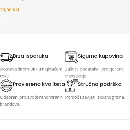
29,00
KM
Dodaj u korpu
Brza isporuka
Sigurna kupovina
Dostava širom BiH u najkraćem
Zaštita podataka i provjerene
roku.
transakcije.
Provjerena kvaliteta
Stručna podrška
Odabrani proizvodi renomiranih
Pomoć i savjeti iskusnog tima.
brendova.