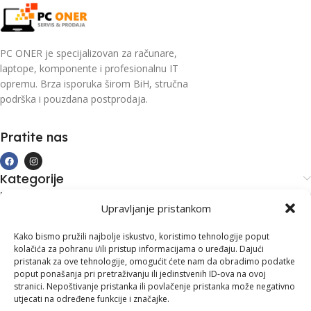
PC ONER je specijalizovan za računare,
laptope, komponente i profesionalnu IT
opremu. Brza isporuka širom BiH, stručna
podrška i pouzdana postprodaja.
Pratite nas
Kategorije
Kupovina i podrška
Upravljanje pristankom
Moj račun
Kontakt informacije
Kako bismo pružili najbolje iskustvo, koristimo tehnologije poput
kolačića za pohranu i/ili pristup informacijama o uređaju. Dajući
Branilaca Bosne, 75 300 Lukavac
pristanak za ove tehnologije, omogućit ćete nam da obradimo podatke
poput ponašanja pri pretraživanju ili jedinstvenih ID-ova na ovoj
+387 35 555 999
stranici. Nepoštivanje pristanka ili povlačenje pristanka može negativno
utjecati na određene funkcije i značajke.
info@pconer.ba