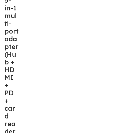
5-
in-1
mul
ti-
port
ada
pter
(Hu
b +
HD
MI
+
PD
+
car
d
rea
der