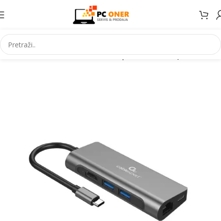
Početna
Informatika
Kablovi i adapteri
Video adapteri