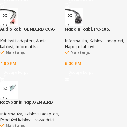
Audio kabl GEMBIRD CCA-
Napojni kabl, PC-186,
458, 3,5mm stereo to 2
GEMBIRD, 1,8m
Kablovi i adapteri
,
Audio
Informatika
,
Kablovi i adapteri
,
phono, 1,5m
kablovi
,
Informatika
Napojni kablovi
Na stanju
Na stanju
4,00
KM
6,00
KM
Dodaj u korpu
Dodaj u korpu
Razvodnik nap.GEMBIRD
SPG3-B-15C, 5 uticnica,
Informatika
,
Kablovi i adapteri
,
prekidac, 4,5m, osigurač,
Produžni kablovi i razvodnici
prenaponska zaštita
Na stanju