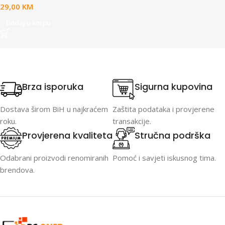
29,00
KM
Dodaj u korpu
Brza isporuka
Sigurna kupovina
Dostava širom BiH u najkraćem
Zaštita podataka i provjerene
roku.
transakcije.
Provjerena kvaliteta
Stručna podrška
Odabrani proizvodi renomiranih
Pomoć i savjeti iskusnog tima.
brendova.