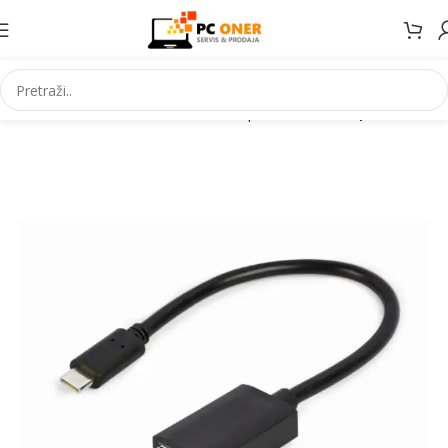
Početna
Informatika
Kablovi i adapteri
Video adapteri