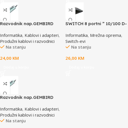
Razvodnik nap.GEMBIRD
SWITCH 8 portni ” 10/100 D-
SPG3-B-10C, 5 utičnica,
LINK, DES-1008D
Informatika
,
Kablovi i adapteri
,
Informatika
,
Mrežna oprema
,
prekidač,3m, osigurač,
Produžni kablovi i razvodnici
Switch-evi
prenaponska zaštita
Na stanju
Na stanju
24,00
KM
26,00
KM
Dodaj u korpu
Dodaj u korpu
Razvodnik nap.GEMBIRD
SPG3-B-15C, 5 uticnica,
Informatika
,
Kablovi i adapteri
,
prekidac, 4,5m, osigurač,
Produžni kablovi i razvodnici
prenaponska zaštita
Na stanju