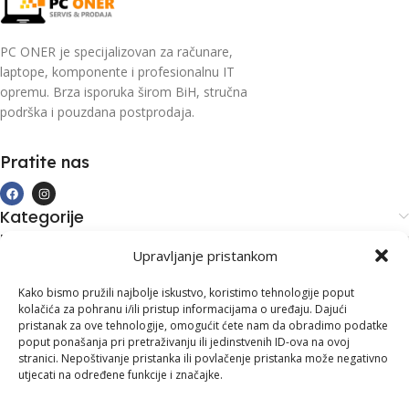
PC ONER je specijalizovan za računare,
laptope, komponente i profesionalnu IT
opremu. Brza isporuka širom BiH, stručna
podrška i pouzdana postprodaja.
Pratite nas
Kategorije
Kupovina i podrška
Upravljanje pristankom
Moj račun
Kontakt informacije
Kako bismo pružili najbolje iskustvo, koristimo tehnologije poput
kolačića za pohranu i/ili pristup informacijama o uređaju. Dajući
Branilaca Bosne, 75 300 Lukavac
pristanak za ove tehnologije, omogućit ćete nam da obradimo podatke
poput ponašanja pri pretraživanju ili jedinstvenih ID-ova na ovoj
+387 35 555 999
stranici. Nepoštivanje pristanka ili povlačenje pristanka može negativno
utjecati na određene funkcije i značajke.
info@pconer.ba