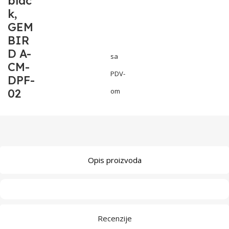
blac
k,
GEM
BIR
D A-
sa
CM-
PDV-
DPF-
02
om
Opis proizvoda
Recenzije