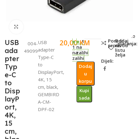
Click to enlarge
SKU:
Metode
Poredi
Dodaj
20,00
KM
USB
1
USB
004-
plaćanja:
proizvod
na
1
na
ada
adapter
listu
49099
na
zalihi
želja
Type-C
pter
zalihi
Dijeli:
to
Typ
Dodaj
DisplayPort,
e-C
u
4K, 15
korpu
to
cm, black,
Disp
Kupi
GEMBIRD
layP
sada
A-CM-
ort,
DPF-02
4K,
15
cm,