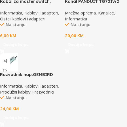
Kabal za master switch,
Kanal PANDUIT TG70IW2
MD6M/MD6M, CC-143-6,
Informatika
,
Kablovi i adapteri
,
Mrežna oprema
,
Kanalice
,
GEMBIRD
Ostali kablovi i adapteri
Informatika
Na stanju
Na stanju
6,00
KM
20,00
KM
Dodaj u korpu
Dodaj u korpu
Razvodnik nap.GEMBIRD
SPG3-B-10C, 5 utičnica,
Informatika
,
Kablovi i adapteri
,
prekidač,3m, osigurač,
Produžni kablovi i razvodnici
prenaponska zaštita
Na stanju
24,00
KM
Dodaj u korpu