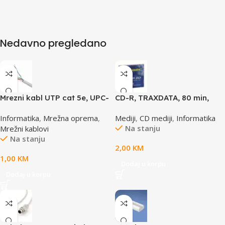
Nedavno pregledano
Mrezni kabl UTP cat 5e, UPC-
CD-R, TRAXDATA, 80 min,
5004E po metru GEMBIRD
52X, SLIMBOX
Informatika
,
Mrežna oprema
,
Mediji
,
CD mediji
,
Informatika
Na stanju
Mrežni kablovi
Na stanju
2,00
KM
1,00
KM
Dodaj u korpu
Dodaj u korpu