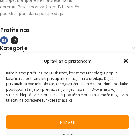
laptope, komponente i profesionalnu IT
opremu. Brza isporuka širom BiH, stručna
podrška i pouzdana postprodaja.
Pratite nas
Kategorije
Kupovina i podrška
Upravljanje pristankom
Moj račun
Kontakt informacije
Kako bismo pružili najbolje iskustvo, koristimo tehnologije poput
kolačića za pohranu i/ili pristup informacijama o uređaju. Dajući
Branilaca Bosne, 75 300 Lukavac
pristanak za ove tehnologije, omogućit ćete nam da obradimo podatke
poput ponašanja pri pretraživanju ili jedinstvenih ID-ova na ovoj
+387 35 555 999
stranici. Nepoštivanje pristanka ili povlačenje pristanka može negativno
utjecati na određene funkcije i značajke.
info@pconer.ba
ID: 4210115760008
Prihvati
PDV : 210115760008