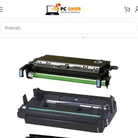
Početna
Informatika
Potrošni materijal
Toneri