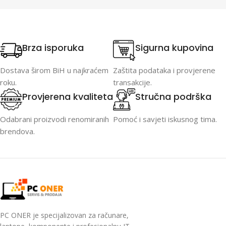
Brza isporuka
Sigurna kupovina
Dostava širom BiH u najkraćem
Zaštita podataka i provjerene
roku.
transakcije.
Provjerena kvaliteta
Stručna podrška
Odabrani proizvodi renomiranih
Pomoć i savjeti iskusnog tima.
brendova.
PC ONER je specijalizovan za računare,