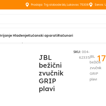
Prodaja: Trg slobode bb, Lukavac 75308
Servis:
Grijanje Hlađenje
Kućanski aparati
Računari
 zvučnik GRIP plavi
SKU:
004-
17
JBL
JBL
62335
bežični
bežični
zvučnik
zvučnik
GRIP
GRIP
plavi
plavi