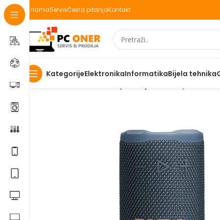
O nama
Servis
Česta pitanja
Kontakt
Elektronika
Informatika
Bijela tehnika
Kategorije
Početna
Informatika
PC periferija
Zvucnici
JBL bežični