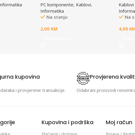
Informatika
PC komponente
,
Kablovi
,
Kablovi 
1x female to 2x male
Informatika
Informa
Na stanju
Na s
2,00
KM
4,00
K
Dodaj u korpu
Dodaj 
gurna kupovina
Provjerena kvali
odataka i provjerene transakcije.
Odabrani proizvodi renomir
gorije
Kupovina i podrška
Moj račun
atika
Plaćanje i dostava
Prijava / Regist