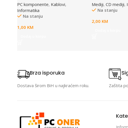
PC komponente
,
Kablovi
,
Mediji
,
CD mediji
,
Na stanju
Informatika
Na stanju
2,00
KM
1,00
KM
Dodaj u korpu
Dodaj u korpu
Brza isporuka
Si
Dostava širom BiH u najkraćem roku.
Zaštita p
Kate
Inform