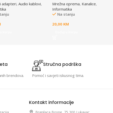
i adapteri
,
Audio kablovi
,
Mrežna oprema
,
Kanalice
,
tika
Informatika
tanju
Na stanju
M
20,00
KM
u korpu
Dodaj u korpu
teta
Stručna podrška
anih brendova.
Pomoć i savjeti iskusnog tima.
Kontakt informacije
racija
Branilaca Bosne, 75 300 Lukavac