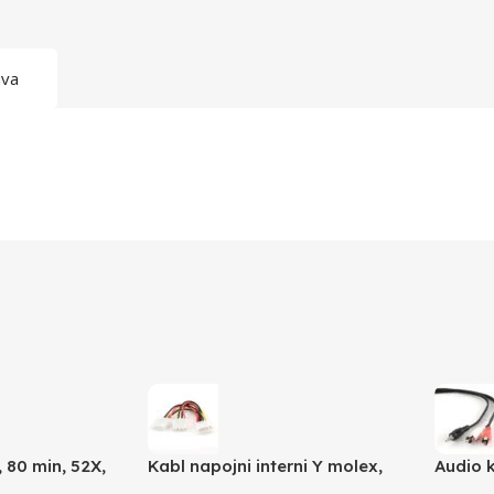
ava
 80 min, 52X,
Kabl napojni interni Y molex,
Audio 
GEMBIRD CC-PSU-1 molex 4pin
3,5mm 