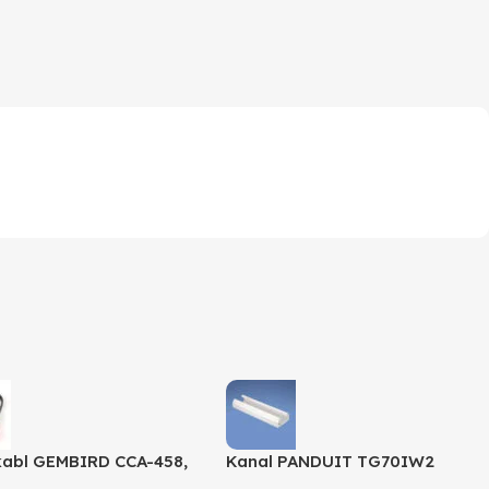
kabl GEMBIRD CCA-458,
Kanal PANDUIT TG70IW2
stereo to 2 phono, 1,5m