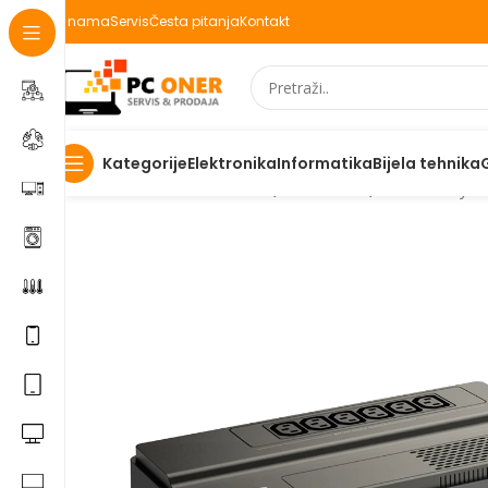
O nama
Servis
Česta pitanja
Kontakt
Elektronika
Informatika
Bijela tehnika
Kategorije
Početna
Informatika
UPS, stabilizatori, ...
UPS
Easy U