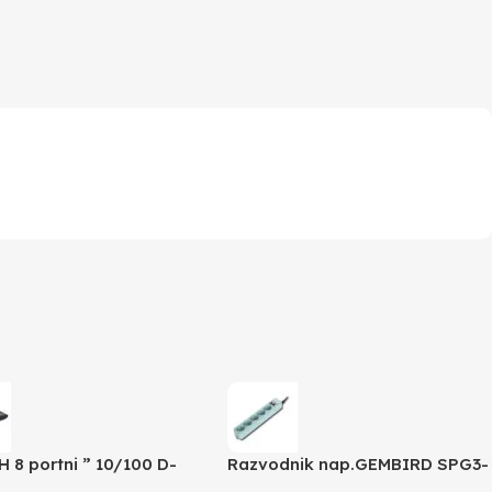
 8 portni ” 10/100 D-
Razvodnik nap.GEMBIRD SPG3-
DES-1008D
B-15C, 5 uticnica, prekidac,