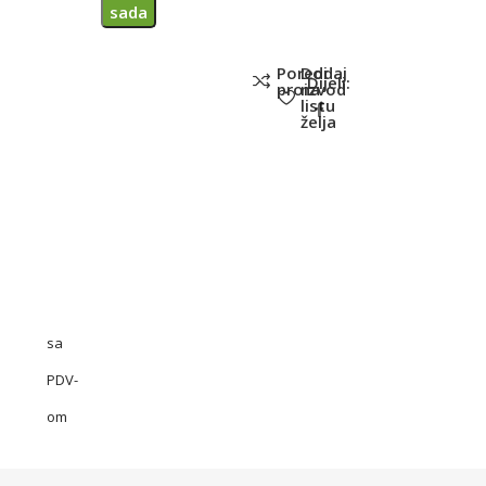
sada
Poredi
Dodaj
Dijeli:
proizvod
na
listu
želja
sa
PDV-
om