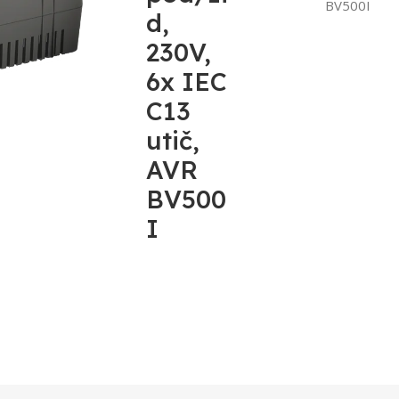
BV500I
d,
230V,
6x IEC
C13
utič,
AVR
BV500
I