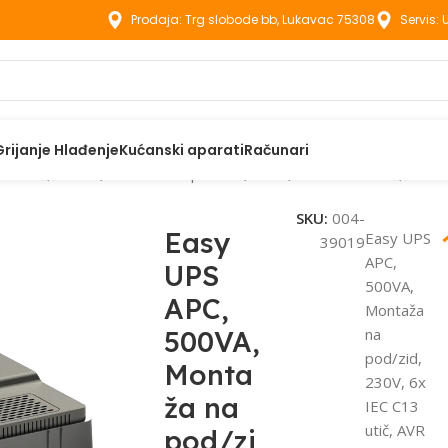
Prodaja: Trg slobode bb, Lukavac 75308
Servis:
Grijanje Hlađenje
Kućanski aparati
Računari
PS APC, 500VA, Montaža na pod/zid, 230V, 6x IEC C13 utič, AVR 
SKU:
004-
Easy
Easy UPS
39019
APC,
UPS
500VA,
APC,
Montaža
500VA,
na
pod/zid,
Monta
230V, 6x
ža na
IEC C13
utič, AVR
pod/zi