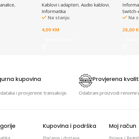
analice
,
Kablovi i adapteri
,
Audio kablovi
,
Informa
Informatika
Switch-
Na stanju
Na s
4,00
KM
26,00
Dodaj u korpu
Dodaj 
gurna kupovina
Provjerena kvali
odataka i provjerene transakcije.
Odabrani proizvodi renomir
gorije
Kupovina i podrška
Moj račun
atika
Plaćanje i dostava
Prijava / Regist