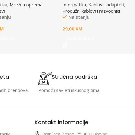
tika
,
Mrežna oprema
,
Informatika
,
Kablovi i adapteri
,
4,5m, osigurač, prenaponska
evi
Produžni kablovi i razvodnici
zaštita
tanju
Na stanju
KM
29,00
KM
u korpu
Dodaj u korpu
teta
Stručna podrška
anih brendova.
Pomoć i savjeti iskusnog tima.
Kontakt informacije
racija
Branilaca Bosne, 75 300 Lukavac