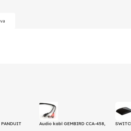
ava
a PANDUIT
Audio kabl GEMBIRD CCA-458,
SWITCH
3,5mm stereo to 2 phono, 1,5m
LINK, 