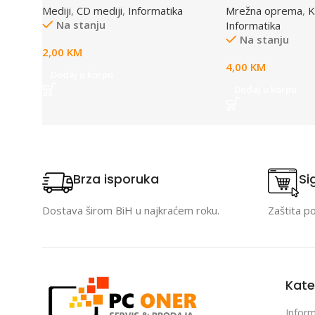
Mediji
,
CD mediji
,
Informatika
Mrežna oprema
,
K
Na stanju
Informatika
Na stanju
2,00
KM
4,00
KM
Dodaj u korpu
Dodaj u korpu
Brza isporuka
Si
Dostava širom BiH u najkraćem roku.
Zaštita p
Kate
Inform