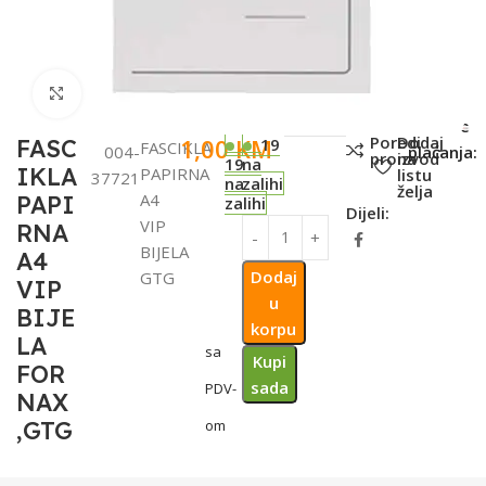
Click to enlarge
SKU:
Metode
Poredi
Dodaj
1,00
KM
FASC
19
FASCIKLA
004-
plaćanja:
proizvod
na
19
na
IKLA
PAPIRNA
listu
37721
na
zalihi
želja
A4
PAPI
zalihi
Dijeli:
VIP
RNA
BIJELA
A4
Dodaj
GTG
VIP
u
BIJE
korpu
LA
sa
Kupi
FOR
sada
PDV-
NAX
,GTG
om