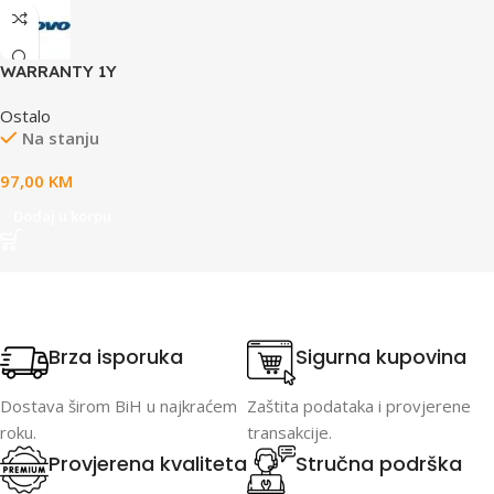
WARRANTY 1Y
Courier/Carry-in for Yoga,
Ostalo
Yoga PRO, Yoga Slim,
Na stanju
IdeaPad Slim, Legion
97,00
KM
Dodaj u korpu
Brza isporuka
Sigurna kupovina
Dostava širom BiH u najkraćem
Zaštita podataka i provjerene
roku.
transakcije.
Provjerena kvaliteta
Stručna podrška