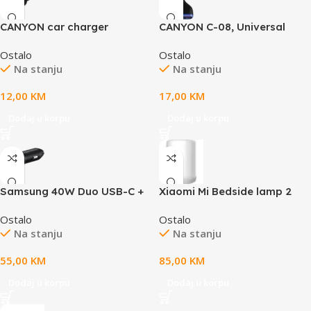
CANYON car charger
CANYON C-08, Universal
OnDrive 24 24W 2xUSB-A
3xUSB car adapter, Input
Ostalo
Ostalo
Black
12V-24V, Output DC USB-A
Na stanju
Na stanju
5V/2.4A(Max) + Type-C PD
18W, with Smart IC,
12,00
KM
17,00
KM
Black+Purple with rubber
coating, 71*39*26.2mm,
Dodaj u korpu
Dodaj u korpu
0.028kg
Samsung 40W Duo USB-C +
Xiaomi Mi Bedside lamp 2
USB-A Car Charger (max
Ostalo
Ostalo
25W + max 15W, cable not
Na stanju
Na stanju
included) Black
55,00
KM
85,00
KM
Dodaj u korpu
Dodaj u korpu