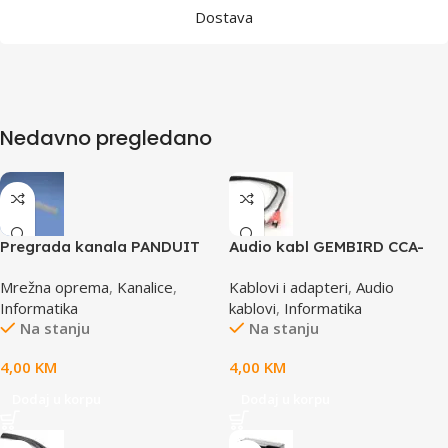
Dostava
Nedavno pregledano
Pregrada kanala PANDUIT
Audio kabl GEMBIRD CCA-
TGDW2
458, 3,5mm stereo to 2
Mrežna oprema
,
Kanalice
,
Kablovi i adapteri
,
Audio
phono, 1,5m
Informatika
kablovi
,
Informatika
Na stanju
Na stanju
4,00
KM
4,00
KM
Dodaj u korpu
Dodaj u korpu