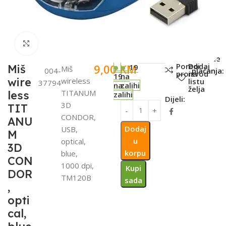
Click to enlarge
SKU:
Metode
Poredi
Dodaj
9,00
KM
Miš
19
Miš
004-
plaćanja:
proizvod
na
19
na
wire
wireless
listu
37794
na
zalihi
želja
TITANUM
less
zalihi
Dijeli:
3D
TIT
CONDOR,
ANU
Dodaj
USB,
M
u
optical,
3D
korpu
blue,
CON
1000 dpi,
Kupi
DOR
TM120B
sada
,
opti
cal,