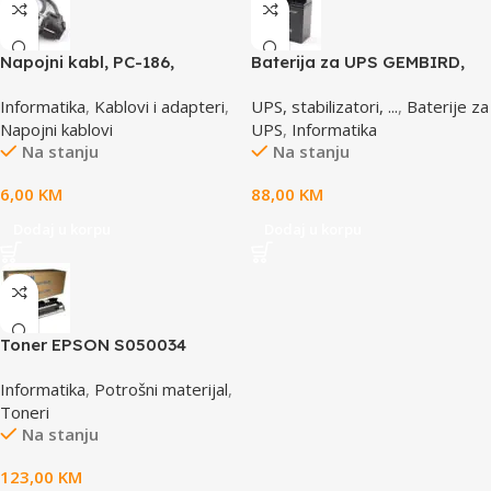
Napojni kabl, PC-186,
Baterija za UPS GEMBIRD,
GEMBIRD, 1,8m
12V 17 AH BAT-12V17AH/4
Informatika
,
Kablovi i adapteri
,
UPS, stabilizatori, ...
,
Baterije za
Napojni kablovi
UPS
,
Informatika
Na stanju
Na stanju
6,00
KM
88,00
KM
Dodaj u korpu
Dodaj u korpu
Toner EPSON S050034
yellow, za ACL2000
Informatika
,
Potrošni materijal
,
Toneri
Na stanju
123,00
KM