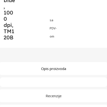
blue
,
100
0
sa
dpi,
PDV-
TM1
20B
om
Opis proizvoda
Recenzije