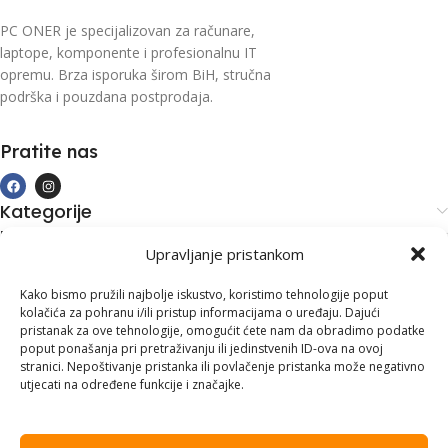
PC ONER je specijalizovan za računare,
laptope, komponente i profesionalnu IT
opremu. Brza isporuka širom BiH, stručna
podrška i pouzdana postprodaja.
Pratite nas
Kategorije
Kupovina i podrška
Upravljanje pristankom
Moj račun
Kontakt informacije
Kako bismo pružili najbolje iskustvo, koristimo tehnologije poput
kolačića za pohranu i/ili pristup informacijama o uređaju. Dajući
Branilaca Bosne, 75 300 Lukavac
pristanak za ove tehnologije, omogućit ćete nam da obradimo podatke
poput ponašanja pri pretraživanju ili jedinstvenih ID-ova na ovoj
+387 35 555 999
stranici. Nepoštivanje pristanka ili povlačenje pristanka može negativno
utjecati na određene funkcije i značajke.
info@pconer.ba
ID: 4210115760008