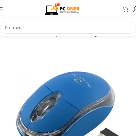
Početna
Informatika
PC periferija
Miševi i grafički tableti