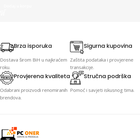
Dodaj u korpu
Brza isporuka
Sigurna kupovina
Dostava širom BiH u najkraćem
Zaštita podataka i provjerene
roku.
transakcije.
Provjerena kvaliteta
Stručna podrška
Odabrani proizvodi renomiranih
Pomoć i savjeti iskusnog tima.
brendova.