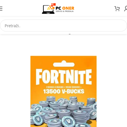
Početna
Informatika
Racunari
Digitalni kodovi