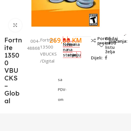
Click to enlarge
SKU:
Metode
Poredi
Dodaj
269,00
KM
Fortn
Fortnite
004-
plaćanja:
proizvod
na
Nema
Nema
ite
13500
listu
48868
na
na
želja
VBUCKS
1350
stanju
stanju
Dijeli:
/Digital
0
VBU
CKS
sa
–
PDV-
Glob
al
om