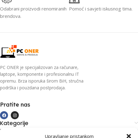
Odabrani proizvodi renomiranih
Pomoć i savjeti iskusnog tima.
brendova.
PC ONER je specijalizovan za računare,
laptope, komponente i profesionalnu IT
opremu. Brza isporuka širom BiH, stručna
podrška i pouzdana postprodaja.
Pratite nas
Kategorije
Kupovina i podrška
Upravljanje pristankom