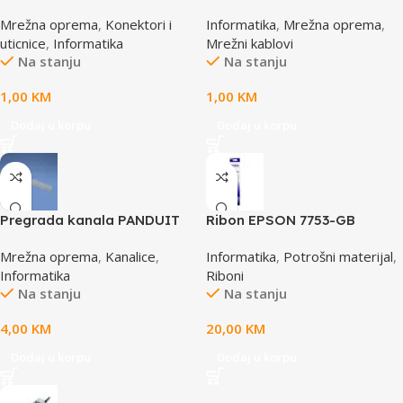
cat5e
5004E po metru GEMBIRD
Mrežna oprema
,
Konektori i
Informatika
,
Mrežna oprema
,
uticnice
,
Informatika
Mrežni kablovi
Na stanju
Na stanju
1,00
KM
1,00
KM
Dodaj u korpu
Dodaj u korpu
Pregrada kanala PANDUIT
Ribon EPSON 7753-GB
TGDW2
S015021, LQ 300 350
Mrežna oprema
,
Kanalice
,
Informatika
,
Potrošni materijal
,
/4X0/5X0/8X0 (A4)S015633
Informatika
Riboni
Na stanju
Na stanju
4,00
KM
20,00
KM
Dodaj u korpu
Dodaj u korpu