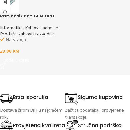
Razvodnik nap.GEMBIRD
SPG3-B-15C, 5 uticnica,
Informatika
,
Kablovi i adapteri
,
prekidac, 4,5m, osigurač,
Produžni kablovi i razvodnici
prenaponska zaštita
Na stanju
29,00
KM
Dodaj u korpu
Brza isporuka
Sigurna kupovina
Dostava širom BiH u najkraćem
Zaštita podataka i provjerene
roku.
transakcije.
Provjerena kvaliteta
Stručna podrška