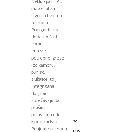
Neklizajući TPU
materijal za
siguran hvat na
telefonu
Podignuti rub
dodatno štiti
ekran
Ima sve
potrebne izreze
(za kameru,
punjač, ??
slušalice itd.)
Integrisana
dugmad
sprečavaju da
prašina i
prljavština uđu
sa
ispod kućišta
Punjenje telefona
PDV-