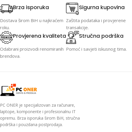
Brza isporuka
Sigurna kupovina
Dostava širom BiH u najkraćem
Zaštita podataka i provjerene
roku.
transakcije.
Provjerena kvaliteta
Stručna podrška
Odabrani proizvodi renomiranih
Pomoć i savjeti iskusnog tima.
brendova.
PC ONER je specijalizovan za računare,
laptope, komponente i profesionalnu IT
opremu. Brza isporuka širom BiH, stručna
podrška i pouzdana postprodaja.