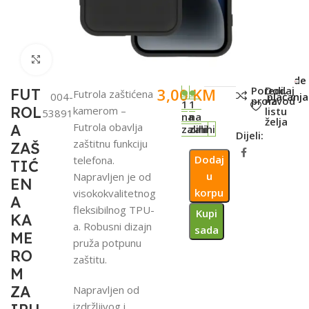
Click to enlarge
SKU:
Metode
Poredi
Dodaj
3,00
KM
FUT
Futrola zaštićena
004-
plaćanja
proizvod
na
1
1
ROL
kamerom –
listu
53891
na
na
želja
Futrola obavlja
A
zalihi
zalihi
Dijeli:
zaštitnu funkciju
ZAŠ
Dodaj
telefona.
TIĆ
u
Napravljen je od
EN
korpu
visokokvalitetnog
A
fleksibilnog TPU-
Kupi
KA
a. Robusni dizajn
sada
ME
pruža potpunu
RO
zaštitu.
M
ZA
Napravljen od
izdržljivog i