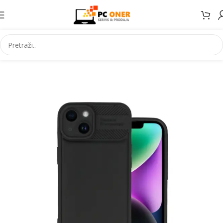
Početna
Elektronika
Mobiteli
Maske za mobitele i dodaci