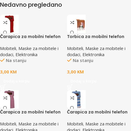
Nedavno pregledano
Čarapica za mobilni telefon
Torbica za mobilni telefon
SBOX MCF-S8 crvena
SBOX MCF-02 M
Mobiteli
,
Maske za mobitele i
Mobiteli
,
Maske za mobitele i
65x100mm
110x45x17mm
dodaci
,
Elektronika
dodaci
,
Elektronika
Na stanju
Na stanju
3,00
KM
3,00
KM
Dodaj u korpu
Dodaj u korpu
Čarapica za mobilni telefon
Čarapica za mobilni telefon
SBOX MCF-S1 roza
SBOX MCF-S13 plavo-bijela
Mobiteli
,
Maske za mobitele i
Mobiteli
,
Maske za mobitele i
65x100mm
65x100mm
dodaci
,
Elektronika
dodaci
,
Elektronika