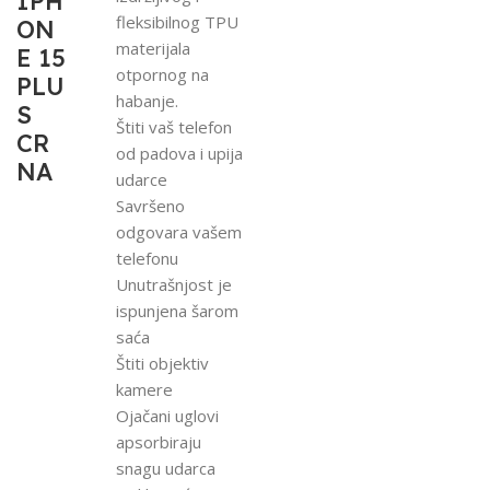
IPH
fleksibilnog TPU
ON
materijala
E 15
otpornog na
PLU
habanje.
S
Štiti vaš telefon
CR
od padova i upija
NA
udarce
Savršeno
odgovara vašem
telefonu
Unutrašnjost je
ispunjena šarom
saća
Štiti objektiv
kamere
Ojačani uglovi
apsorbiraju
snagu udarca