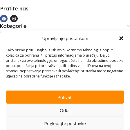
Pratite nas
Kategorije
Kupovina i podrška
Upravljanje pristankom
Moj račun
Kontakt informacije
Kako bismo pružili najbolje iskustvo, koristimo tehnologije poput
kolačića za pohranu i/ili pristup informacijama o uređaju. Dajući
Branilaca Bosne, 75 300 Lukavac
pristanak za ove tehnologije, omogućit ćete nam da obradimo podatke
poput ponašanja pri pretraživanju ili jedinstvenih ID-ova na ovoj
+387 35 555 999
stranici. Nepoštivanje pristanka ili povlačenje pristanka može negativno
utjecati na određene funkcije i značajke.
info@pconer.ba
ID: 4210115760008
Prihvati
PDV : 210115760008
Odbij
Copyright © 2025
PC ONER
, sva prava zadržana. Design by
ED-
Vision
.
Pogledajte postavke