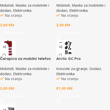
SBOX MCF-02 M
SBOX MCF-02 S
Mobiteli
,
Maske za mobitele i
Mobiteli
,
Maske za mobitele i
110x45x17mm
110x43x17mm
dodaci
,
Elektronika
dodaci
,
Elektronika
Na stanju
Na stanju
3,00
KM
3,00
KM
Dodaj u korpu
Dodaj u korpu
Čarapica za mobilni telefon
Arctic GC Pro
SBOX MCF-S12 crveno-bijela
Mobiteli
,
Maske za mobitele i
Konzole za igranje
,
Dodaci
,
65x100mm
dodaci
,
Elektronika
Elektronika
Na stanju
Na stanju
3,00
KM
81,00
KM
Dodaj u korpu
Dodaj u korpu