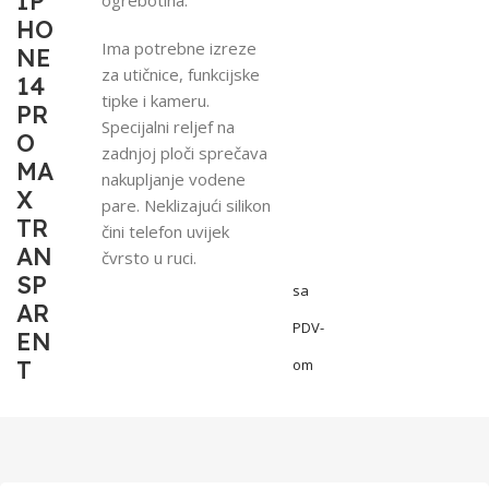
IP
HO
Ima potrebne izreze
NE
za utičnice, funkcijske
14
tipke i kameru.
PR
Specijalni reljef na
O
zadnjoj ploči sprečava
MA
nakupljanje vodene
X
pare. Neklizajući silikon
TR
čini telefon uvijek
AN
čvrsto u ruci.
SP
sa
AR
PDV-
EN
T
om