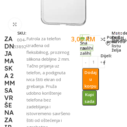
Click to enlarge
SKU:
Metod
Poredi
Dodaj
3,00
KM
ZA
5
Futrola za telefon
004-
plaćanj
proizvod
na
5
na
DN
izrađena od
listu
53892
na
zalihi
želja
fleksibilnog, prozirnog
JA
zalihi
Dijeli:
silikona debljine 2 mm.
MA
Tačno prijanja uz
SK
Dodaj
telefon, a podignuta
A 2
u
ivica štiti ekran od
MM
korpu
grebanja. Pruža
SA
udobno korištenje
Kupi
VR
telefona bez
sada
ŠE
zadebljanja i
NA
istovremeno savršeno
ZA
štiti od oštećenja i
ogrebotina.