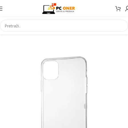
Početna
Elektronika
Mobiteli
Maske za mobitele i dodaci