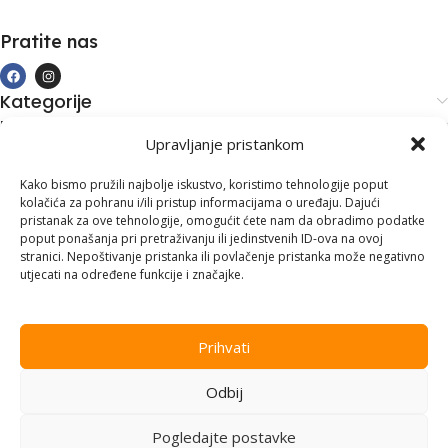
Pratite nas
Kategorije
Kupovina i podrška
Upravljanje pristankom
Moj račun
Kontakt informacije
Kako bismo pružili najbolje iskustvo, koristimo tehnologije poput
kolačića za pohranu i/ili pristup informacijama o uređaju. Dajući
Branilaca Bosne, 75 300 Lukavac
pristanak za ove tehnologije, omogućit ćete nam da obradimo podatke
poput ponašanja pri pretraživanju ili jedinstvenih ID-ova na ovoj
+387 35 555 999
stranici. Nepoštivanje pristanka ili povlačenje pristanka može negativno
utjecati na određene funkcije i značajke.
info@pconer.ba
ID: 4210115760008
Prihvati
PDV : 210115760008
Odbij
Copyright © 2025
PC ONER
, sva prava zadržana. Design by
ED-
Vision
.
Pogledajte postavke