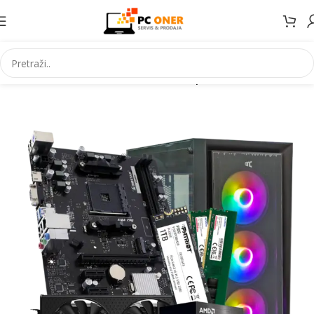
Početna
Informatika
Racunari
Desktop PC