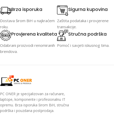
Brza isporuka
Sigurna kupovina
Dostava širom BiH u najkraćem
Zaštita podataka i provjerene
roku.
transakcije.
Provjerena kvaliteta
Stručna podrška
Odabrani proizvodi renomiranih
Pomoć i savjeti iskusnog tima.
brendova.
PC ONER je specijalizovan za računare,
laptope, komponente i profesionalnu IT
opremu. Brza isporuka širom BiH, stručna
podrška i pouzdana postprodaja.