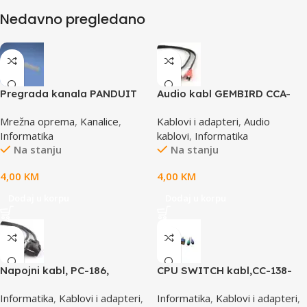
Nedavno pregledano
Pregrada kanala PANDUIT
Audio kabl GEMBIRD CCA-
TGDW2
458, 3,5mm stereo to 2
Mrežna oprema
,
Kanalice
,
Kablovi i adapteri
,
Audio
phono, 1,5m
Informatika
kablovi
,
Informatika
Na stanju
Na stanju
4,00
KM
4,00
KM
Dodaj u korpu
Dodaj u korpu
Napojni kabl, PC-186,
CPU SWITCH kabl,CC-138-
GEMBIRD, 1,8m
6,25M/15M+6M+6M, GEMBIRD
Informatika
,
Kablovi i adapteri
,
Informatika
,
Kablovi i adapteri
,