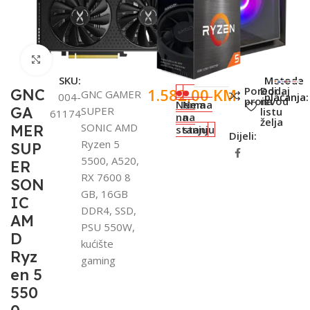
Click to enlarge
SKU:
Metode
Poredi
Dodaj
1.582,00
KM
GNC
GNC GAMER
004-
plaćanja:
proizvod
na
Nema
Nema
GA
SUPER
listu
61174
na
na
želja
SONIC AMD
MER
stanju
stanju
Dijeli:
Ryzen 5
SUP
5500, A520,
ER
RX 7600 8
SON
GB, 16GB
IC
DDR4, SSD,
AM
PSU 550W,
D
kućište
Ryz
gaming
en 5
550