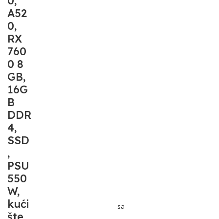
0,
A52
0,
RX
760
0 8
GB,
16G
B
DDR
4,
SSD
,
PSU
550
W,
kući
sa
šte