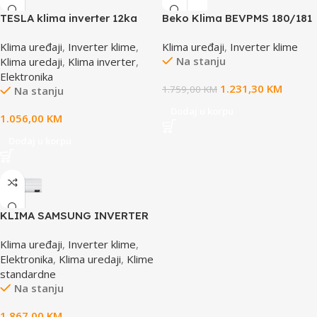
TESLA klima inverter 12ka
Beko Klima BEVPMS 180/181
wifi Virtuoso AC – TT37AF-
Inverter
Klima uređaji
,
Inverter klime
,
Klima uređaji
,
Inverter klime
1232IAW 12ka
Na stanju
Klima uredaji
,
Klima inverter
,
Elektronika
1.231,30
KM
1.759,00
KM
Na stanju
Dodaj u korpu
1.056,00
KM
Dodaj u korpu
KLIMA SAMSUNG INVERTER
WIND FREE COMFORT VJ
Klima uređaji
,
Inverter klime
,
AR60F12C1AWNEU
Elektronika
,
Klima uredaji
,
Klime
standardne
Na stanju
1.867,00
KM