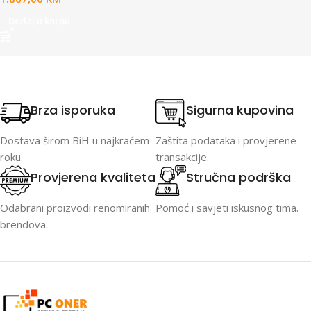
Dodaj u korpu
Brza isporuka
Sigurna kupovina
Dostava širom BiH u najkraćem
Zaštita podataka i provjerene
roku.
transakcije.
Provjerena kvaliteta
Stručna podrška
Odabrani proizvodi renomiranih
Pomoć i savjeti iskusnog tima.
brendova.