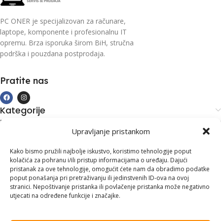
PC ONER je specijalizovan za računare,
laptope, komponente i profesionalnu IT
opremu. Brza isporuka širom BiH, stručna
podrška i pouzdana postprodaja.
Pratite nas
Kategorije
Kupovina i podrška
Upravljanje pristankom
Moj račun
Kontakt informacije
Kako bismo pružili najbolje iskustvo, koristimo tehnologije poput
kolačića za pohranu i/ili pristup informacijama o uređaju. Dajući
Branilaca Bosne, 75 300 Lukavac
pristanak za ove tehnologije, omogućit ćete nam da obradimo podatke
poput ponašanja pri pretraživanju ili jedinstvenih ID-ova na ovoj
+387 35 555 999
stranici. Nepoštivanje pristanka ili povlačenje pristanka može negativno
utjecati na određene funkcije i značajke.
info@pconer.ba
ID: 4210115760008