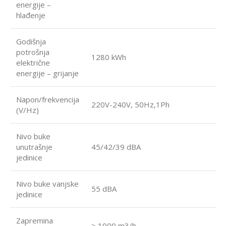
energije –
hlađenje
Godišnja
potrošnja
1280 kWh
električne
energije – grijanje
Napon/frekvencija
220V-240V, 50Hz,1Ph
(V/Hz)
Nivo buke
unutrašnje
45/42/39 dBA
jedinice
Nivo buke vanjske
55 dBA
jedinice
Zapremina
> 1000 m3/h