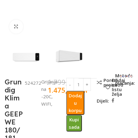
Click to enlarge
SKU:
Metode
Poredi
Dodaj
1.799,00
KM
Grun
Grijanje
524272
plaćanja:
proizvod
na
1.475,18
KM
dig
na
listu
želja
Dodaj
-20C,
Klim
Dijeli:
u
WIFI,
a
korpu
GEEP
Kupi
WE
sada
180/