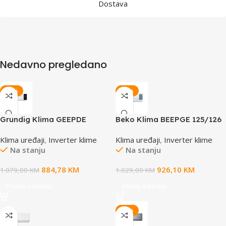
Dostava
Nedavno pregledano
-18%
-10%
Grundig Klima GEEPDE
Beko Klima BEEPGE 125/126
120/121 Inverter -20°C WIFI
Inverter -20°C WIFI
Klima uređaji
,
Inverter klime
Klima uređaji
,
Inverter klime
Na stanju
Na stanju
884,78
KM
926,10
KM
1.079,00
KM
1.029,00
KM
Dodaj u korpu
Dodaj u korpu
-30%