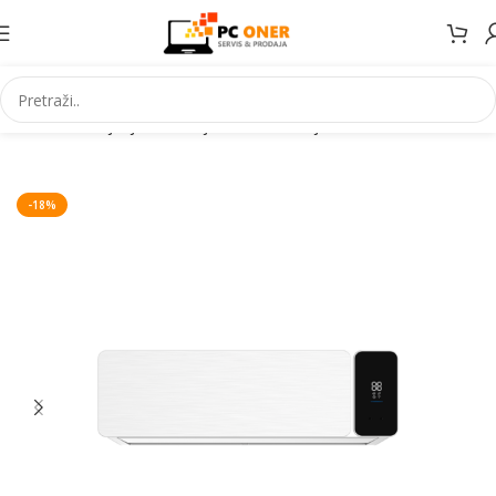
Početna
Grijanje Hlađenje
Klima uređaji
Inverter klime
-18%