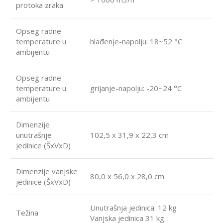
protoka zraka
Opseg radne
temperature u
hlađenje-napolju: 18~52 °C
ambijentu
Opseg radne
temperature u
grijanje-napolju: -20~24 °C
ambijentu
Dimenzije
unutrašnje
102,5 x 31,9 x 22,3 cm
jedinice (ŠxVxD)
Dimenzije vanjske
80,0 x 56,0 x 28,0 cm
jedinice (ŠxVxD)
Unutrašnja jedinica: 12 kg
Težina
Vanjska jedinica 31 kg