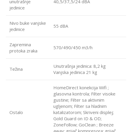
unutrašnje
40,5/37,5/24 dBA
jedinice
Nivo buke vanjske
55 dBA
jedinice
Zapremina
570/490/450 m3/h
protoka zraka
Unutrašnja jedinica: 8,2 kg
Težina
Vanjska jedinica 21 kg
HomeDirect konekcija Wifi ;
glasovna kontrola; Filter visoke
gustine; Filter sa aktivnim
ugljenom; Filter sa hladnim
Ostalo
katalizatorom; Skriveni displej;
Gold Guard on ID & OD;
ZoneFollow; GoClean ; Breeze
away; grijač kompresora; grijač