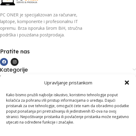
PC ONER je specijalizovan za računare,
laptope, komponente i profesionalnu IT
opremu. Brza isporuka širom BiH, stručna
podrška i pouzdana postprodaja.
Pratite nas
Kategorije
Kupovina i podrška
Upravljanje pristankom
Moj račun
Kontakt informacije
Kako bismo pružili najbolje iskustvo, koristimo tehnologije poput
kolačića za pohranu i/ili pristup informacijama o uređaju. Dajući
Branilaca Bosne, 75 300 Lukavac
pristanak za ove tehnologije, omogućit ćete nam da obradimo podatke
poput ponašanja pri pretraživanju ili jedinstvenih ID-ova na ovoj
+387 35 555 999
stranici. Nepoštivanje pristanka ili povlačenje pristanka može negativno
utjecati na određene funkcije i značajke.
info@pconer.ba
ID: 4210115760008