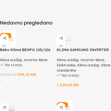
Nedavno pregledano
-25%
Beko Klima BEHPG 125/126
KLIMA SAMSUNG INVERTER
Inverter WIFI
AR35 AR12TXHQASINEU
Klima uređaji
,
Inverter klime
Klima uređaji
,
Inverter klime
,
Na stanju
Elektronika
,
Klima uredaji
,
Klime
standardne
599,25
KM
799,00
KM
Na stanju
Dodaj u korpu
1.029,00
KM
Dodaj u korpu
-25%