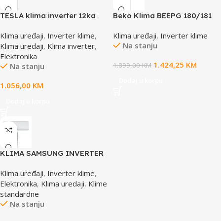
TESLA klima inverter 12ka
Beko Klima BEEPG 180/181
wifi Virtuoso AC – TT37AF-
Inverter WIFI -20°C
Klima uređaji
,
Inverter klime
,
Klima uređaji
,
Inverter klime
1232IAW 12ka
Na stanju
Klima uredaji
,
Klima inverter
,
Elektronika
1.424,25
KM
1.899,00
KM
Na stanju
Dodaj u korpu
1.056,00
KM
Dodaj u korpu
KLIMA SAMSUNG INVERTER
LUZON UJ AR50F18C1BHNEU
Klima uređaji
,
Inverter klime
,
Elektronika
,
Klima uredaji
,
Klime
standardne
Na stanju