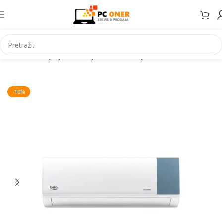
Početna
Grijanje Hlađenje
Klima uređaji
Inverter klime
-10%