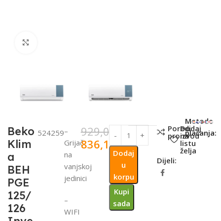
Click to enlarge
SKU:
Metode
Poredi
Dodaj
929,00
KM
Beko
–
524259
plaćanja:
proizvod
na
836,10
KM
Klim
Grijač
listu
želja
Dodaj
na
a
Dijeli:
u
vanjskoj
BEH
korpu
jedinici
PGE
Kupi
125/
–
sada
126
WIFI