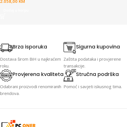
2.058,00
KM
Dodaj u korpu
Brza isporuka
Sigurna kupovina
Dostava širom BiH u najkraćem
Zaštita podataka i provjerene
roku.
transakcije.
Provjerena kvaliteta
Stručna podrška
Odabrani proizvodi renomiranih
Pomoć i savjeti iskusnog tima.
brendova.