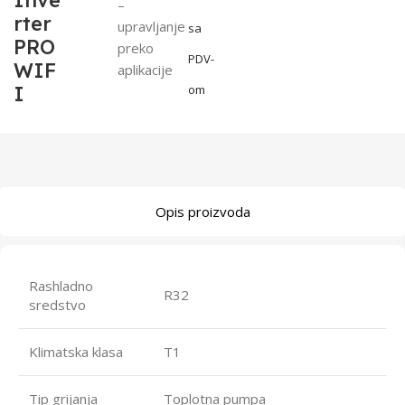
Inve
–
rter
upravljanje
sa
PRO
preko
PDV-
WIF
aplikacije
I
om
Opis proizvoda
Rashladno
R32
sredstvo
Klimatska klasa
T1
Tip grijanja
Toplotna pumpa