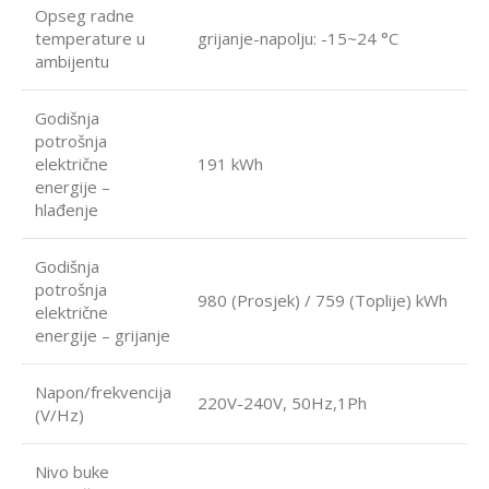
Opseg radne
temperature u
grijanje-napolju: -15~24 °C
ambijentu
Godišnja
potrošnja
električne
191 kWh
energije –
hlađenje
Godišnja
potrošnja
980 (Prosjek) / 759 (Toplije) kWh
električne
energije – grijanje
Napon/frekvencija
220V-240V, 50Hz,1Ph
(V/Hz)
Nivo buke