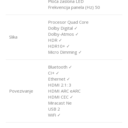
Ploča zaslona LED
Frekvencija panela (Hz) 50
Procesor Quad Core
Dolby Digital ✓
Dolby-Atmos ✓
Slika
HDR ✓
HDR10+ ✓
Micro Dimming ✓
Bluetooth ✓
CI+ ✓
Ethernet ✓
HDMI 2.1: 3
Povezivanje
HDMI ARC eARC
HDMI CEC ✓
Miracast Ne
USB 2
WiFi ✓