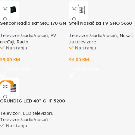
Sencor Radio sat SRC 170 GN
Stell Nosač za TV SHO 5630
37”- 80”
Televizori/audio/nosači
,
AV
Televizori/audio/nosači
,
Nosači
uređaji
,
Radio
za televizore
Na stanju
Na stanju
59,00
KM
94,00
KM
Dodaj u korpu
Dodaj u korpu
-25%
GRUNDIG LED 40” GHF 5200
Televizori
,
LED televizori
,
Televizori/audio/nosači
Na stanju