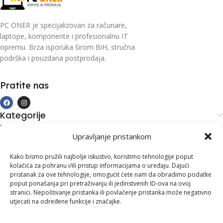
PC ONER je specijalizovan za računare,
laptope, komponente i profesionalnu IT
opremu. Brza isporuka širom BiH, stručna
podrška i pouzdana postprodaja.
Pratite nas
Kategorije
Kupovina i podrška
Upravljanje pristankom
Moj račun
Kontakt informacije
Kako bismo pružili najbolje iskustvo, koristimo tehnologije poput
kolačića za pohranu i/ili pristup informacijama o uređaju. Dajući
Branilaca Bosne, 75 300 Lukavac
pristanak za ove tehnologije, omogućit ćete nam da obradimo podatke
poput ponašanja pri pretraživanju ili jedinstvenih ID-ova na ovoj
+387 35 555 999
stranici. Nepoštivanje pristanka ili povlačenje pristanka može negativno
utjecati na određene funkcije i značajke.
info@pconer.ba
ID: 4210115760008