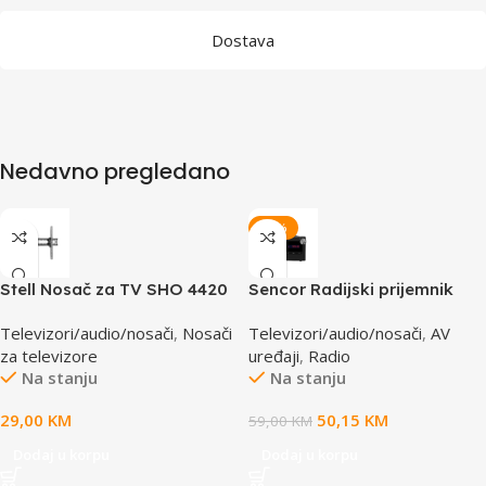
Dostava
Nedavno pregledano
-15%
Stell Nosač za TV SHO 4420
Sencor Radijski prijemnik
37-70”
SRD 2215 PLL
Televizori/audio/nosači
,
Nosači
Televizori/audio/nosači
,
AV
za televizore
uređaji
,
Radio
Na stanju
Na stanju
29,00
KM
50,15
KM
59,00
KM
Dodaj u korpu
Dodaj u korpu