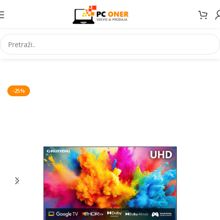
Početna
Televizori/audio/nosači
Televizori
LED televizori
-25%