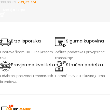
299,25
KM
399,00
KM
Dodaj u korpu
Brza isporuka
Sigurna kupovina
Dostava širom BiH u najkraćem
Zaštita podataka i provjerene
roku.
transakcije.
Provjerena kvaliteta
Stručna podrška
Odabrani proizvodi renomiranih
Pomoć i savjeti iskusnog tima.
brendova.