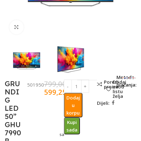
Click to enlarge
SKU:
Metode
Poredi
Dodaj
799,00
KM
GRU
501950
plaćanja:
proizvod
na
599,25
KM
NDI
listu
želja
Dodaj
G
Dijeli:
u
LED
korpu
50”
Kupi
GHU
sada
7990
sa