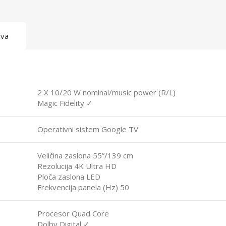
ava
2 X 10/20 W nominal/music power (R/L)
Magic Fidelity ✓
Operativni sistem Google TV
Veličina zaslona 55”/139 cm
Rezolucija 4K Ultra HD
Ploča zaslona LED
Frekvencija panela (Hz) 50
Procesor Quad Core
Dolby Digital ✓