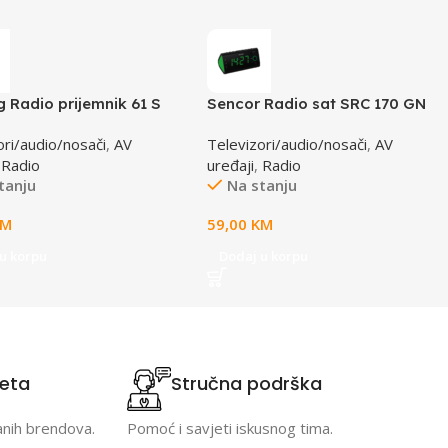
g Radio prijemnik 61 S
Sencor Radio sat SRC 170 GN
ori/audio/nosači
,
AV
Televizori/audio/nosači
,
AV
,
Radio
uređaji
,
Radio
tanju
Na stanju
KM
59,00
KM
u korpu
Dodaj u korpu
teta
Stručna podrška
anih brendova.
Pomoć i savjeti iskusnog tima.