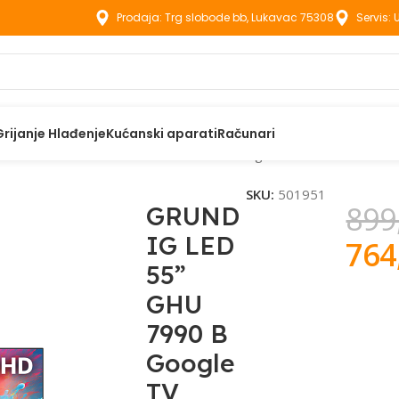
Prodaja: Trg slobode bb, Lukavac 75308
Servis:
Grijanje Hlađenje
Kućanski aparati
Računari
zori
GRUNDIG LED 55” GHU 7990 B Google TV
SKU:
501951
899
GRUND
IG LED
764
55”
GHU
7990 B
Google
TV