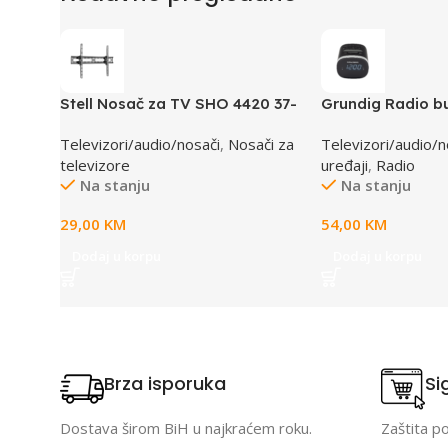
Stell Nosač za TV SHO 4420 37-
Grundig Radio bu
70”
SONOCLOCK 250
Televizori/audio/nosači
,
Nosači za
Televizori/audio/n
televizore
uređaji
,
Radio
Na stanju
Na stanju
29,00
KM
54,00
KM
Dodaj u korpu
Dodaj u korpu
Brza isporuka
Si
Dostava širom BiH u najkraćem roku.
Zaštita p