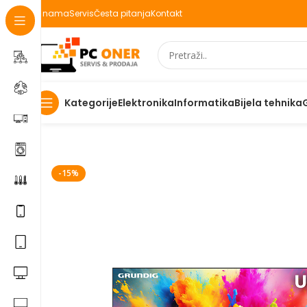
O nama
Servis
Česta pitanja
Kontakt
Elektronika
Informatika
Bijela tehnika
Kategorije
Početna
Televizori/audio/nosači
Televizori
LED televi
-15%