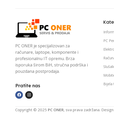
Kate
Inform
PC Per
PC ONER je specijalizovan za
Elektr
računare, laptope, komponente i
Račun
profesionalnu IT opremu. Brza
isporuka širom BiH, stručna podrška i
Slušal
pouzdana postprodaja.
Mobite
Bijela
Pratite nas
Copyright © 2025
PC ONER
, sva prava zadržana. Desig