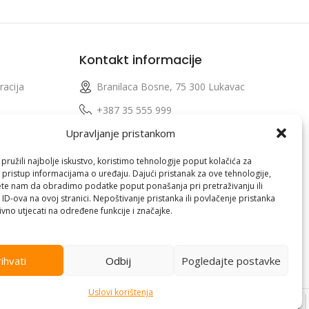
Kontakt informacije
racija
Branilaca Bosne, 75 300 Lukavac
e
+387 35 555 999
Upravljanje pristankom
info@pconer.ba
izvoda
ID: 4210115760008
ružili najbolje iskustvo, koristimo tehnologije poput kolačića za
i pristup informacijama o uređaju. Dajući pristanak za ove tehnologije,
 profila
PDV : 210115760008
te nam da obradimo podatke poput ponašanja pri pretraživanju ili
 ID-ova na ovoj stranici. Nepoštivanje pristanka ili povlačenje pristanka
vno utjecati na određene funkcije i značajke.
ihvati
Odbij
Pogledajte postavke
Uslovi korištenja