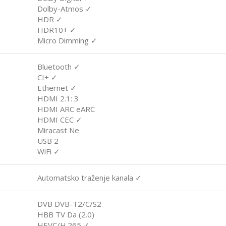
Dolby-Atmos ✓
HDR ✓
HDR10+ ✓
Micro Dimming ✓
Bluetooth ✓
CI+ ✓
Ethernet ✓
HDMI 2.1: 3
HDMI ARC eARC
HDMI CEC ✓
Miracast Ne
USB 2
WiFi ✓
Automatsko traženje kanala ✓
DVB DVB-T2/C/S2
HBB TV Da (2.0)
HEVC/H.265 ✓