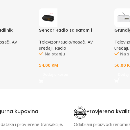
dilnik
Sencor Radio sa satom i
Grundi
0 BT
alarmom SRC 3100 B
WHITE
osači
,
AV
Televizori/audio/nosači
,
AV
Televiz
uređaji
,
Radio
uređaji
Na stanju
Na s
54,00
KM
56,00
Dodaj u korpu
Dodaj 
gurna kupovina
Provjerena kvali
odataka i provjerene transakcije.
Odabrani proizvodi renomir