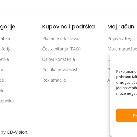
gorije
Kupovina i podrška
Moj račun
atika
Plaćanje i dostava
Prijava / Regist
iferija
Česta pitanja (FAQ)
Moje narudžb
onika
Uslovi korištenja
Lista želja
ari
Politika privatnosti
Poređenje pro
Kako bismo p
pohranu i/il
ice
Reklamacije
Adrese i podaci
omogućit će
jedinstvenih
li
može negati
 tehnika
Pr
n by
ED-Vision
.