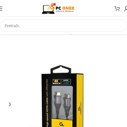
Početna
Informatika
Kablovi i adapteri
Video kablovi