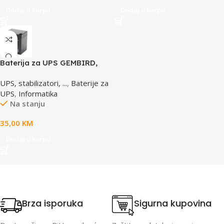
Dodaj u korpu
Dodaj u korpu
Baterija za UPS GEMBIRD,
12V 4,5 AH BAT-12V4.5AH
UPS, stabilizatori, ...
,
Baterije za
UPS
,
Informatika
Na stanju
35,00
KM
Dodaj u korpu
Brza isporuka
Sigurna kupovina