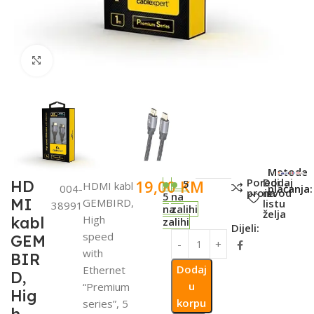
Click to enlarge
SKU:
Metode
Poredi
Dodaj
19,00
KM
HD
5
HDMI kabl
004-
plaćanja:
proizvod
na
5
na
MI
GEMBIRD,
listu
38991
na
zalihi
želja
High
kabl
zalihi
Dijeli:
speed
GEM
with
BIR
Dodaj
Ethernet
D,
u
“Premium
Hig
korpu
series”, 5