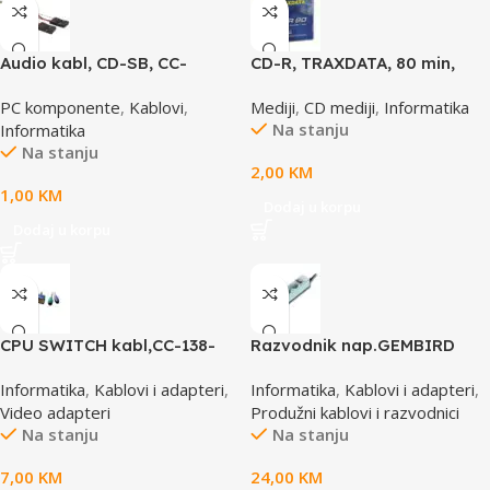
Audio kabl, CD-SB, CC-
CD-R, TRAXDATA, 80 min,
AUDIO, GEMBIRD
52X, SLIMBOX
PC komponente
,
Kablovi
,
Mediji
,
CD mediji
,
Informatika
Na stanju
Informatika
Na stanju
2,00
KM
1,00
KM
Dodaj u korpu
Dodaj u korpu
CPU SWITCH kabl,CC-138-
Razvodnik nap.GEMBIRD
6,25M/15M+6M+6M, GEMBIRD
SPG3-B-10C, 5 utičnica,
Informatika
,
Kablovi i adapteri
,
Informatika
,
Kablovi i adapteri
,
prekidač,3m, osigurač,
Video adapteri
Produžni kablovi i razvodnici
prenaponska zaštita
Na stanju
Na stanju
7,00
KM
24,00
KM