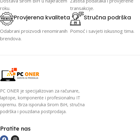
Dostava širom BiH u najkraćem
Zaštita podataka i provjerene
roku.
transakcije.
Provjerena kvaliteta
Stručna podrška
Odabrani proizvodi renomiranih
Pomoć i savjeti iskusnog tima.
brendova.
PC ONER je specijalizovan za računare,
laptope, komponente i profesionalnu IT
opremu. Brza isporuka širom BiH, stručna
podrška i pouzdana postprodaja.
Pratite nas