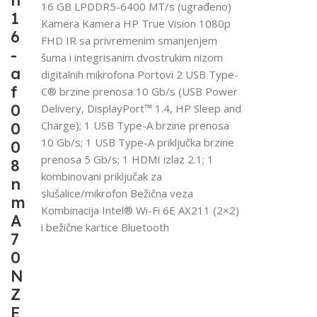
n
16 GB LPDDR5-6400 MT/s (ugrađeno)
1
Kamera Kamera HP True Vision 1080p
6
FHD IR sa privremenim smanjenjem
-
šuma i integrisanim dvostrukim nizom
a
digitalnih mikrofona Portovi 2 USB Type-
f
C® brzine prenosa 10 Gb/s (USB Power
0
Delivery, DisplayPort™ 1.4, HP Sleep and
Charge); 1 USB Type-A brzine prenosa
0
10 Gb/s; 1 USB Type-A priključka brzine
0
prenosa 5 Gb/s; 1 HDMI izlaz 2.1; 1
8
kombinovani priključak za
n
slušalice/mikrofon Bežična veza
m
Kombinacija Intel® Wi-Fi 6E AX211 (2×2)
A
i bežične kartice Bluetooth
7
0
N
Z
E