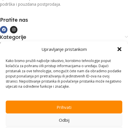
podrška i pouzdana postprodaja.
Pratite nas
Kategorije
Kupovina i podrška
Upravljanje pristankom
Moj račun
Kontakt informacije
Kako bismo pružili najbolje iskustvo, koristimo tehnologije poput
kolačića za pohranu i/ili pristup informacijama o uređaju. Dajući
Branilaca Bosne, 75 300 Lukavac
pristanak za ove tehnologije, omogućit ćete nam da obradimo podatke
poput ponašanja pri pretraživanju ili jedinstvenih ID-ova na ovoj
+387 35 555 999
stranici. Nepoštivanje pristanka ili povlačenje pristanka može negativno
utjecati na određene funkcije i značajke.
info@pconer.ba
ID: 4210115760008
Prihvati
PDV : 210115760008
Odbij
Copyright © 2025
PC ONER
, sva prava zadržana. Design by
ED-