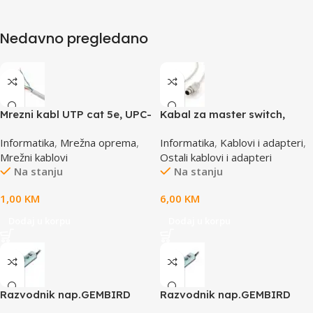
Nedavno pregledano
Mrezni kabl UTP cat 5e, UPC-
Kabal za master switch,
5004E po metru GEMBIRD
MD6M/MD6M, CC-143-6,
Informatika
,
Mrežna oprema
,
Informatika
,
Kablovi i adapteri
,
GEMBIRD
Mrežni kablovi
Ostali kablovi i adapteri
Na stanju
Na stanju
1,00
KM
6,00
KM
Dodaj u korpu
Dodaj u korpu
Razvodnik nap.GEMBIRD
Razvodnik nap.GEMBIRD
SPG3-B-6C, 5 utičnica,
SPG3-B-15C, 5 uticnica,