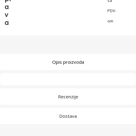
sa
a
PDV-
v
a
om
Opis proizvoda
Recenzije
Dostava