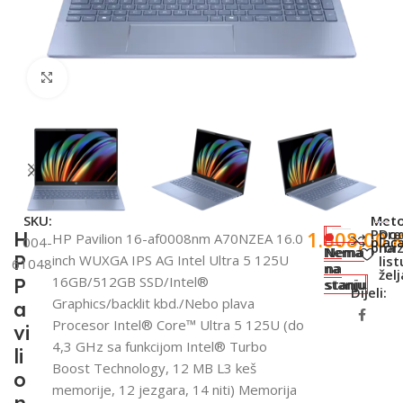
Click to enlarge
SKU:
Met
Pore
Dod
1.608,00
H
HP Pavilion 16-af0008nm A70NZEA 16.0
004-
plaća
proi
na
Nema
Nema
P
inch WUXGA IPS AG Intel Ultra 5 125U
list
61048
na
na
želj
16GB/512GB SSD/Intel®
P
stanju
stanju
Dijeli:
Graphics/backlit kbd./Nebo plava
a
Procesor Intel® Core™ Ultra 5 125U (do
vi
4,3 GHz sa funkcijom Intel® Turbo
li
Boost Technology, 12 MB L3 keš
o
memorije, 12 jezgara, 14 niti) Memorija