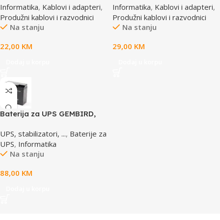
Informatika
,
Kablovi i adapteri
,
Informatika
,
Kablovi i adapteri
,
prekidač, 1,8M, osigurač,
prekidac, 4,5m, osigurač,
Produžni kablovi i razvodnici
Produžni kablovi i razvodnici
prenaponska zaštita
prenaponska zaštita
Na stanju
Na stanju
22,00
KM
29,00
KM
Dodaj u korpu
Dodaj u korpu
Baterija za UPS GEMBIRD,
12V 17 AH BAT-12V17AH/4
UPS, stabilizatori, ...
,
Baterije za
UPS
,
Informatika
Na stanju
88,00
KM
Dodaj u korpu