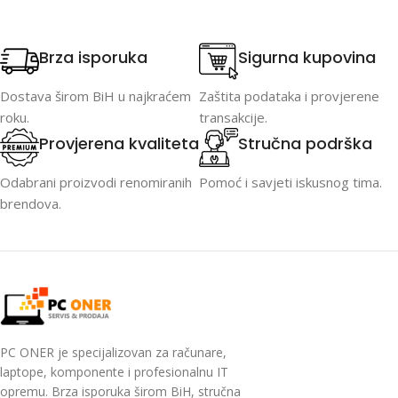
Brza isporuka
Sigurna kupovina
Dostava širom BiH u najkraćem
Zaštita podataka i provjerene
roku.
transakcije.
Provjerena kvaliteta
Stručna podrška
Odabrani proizvodi renomiranih
Pomoć i savjeti iskusnog tima.
brendova.
PC ONER je specijalizovan za računare,
laptope, komponente i profesionalnu IT
opremu. Brza isporuka širom BiH, stručna